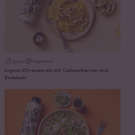
Vegetarisch
20 min
Ingwer-Zitronenreis mit Cashewkernen und
Zwiebeln