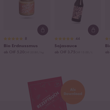
Loading...
Loading
8
44
Bio Erdnussmus
Sojasauce
Bi
ab CHF 5.20
ab CHF 3.75
ab
CHF 20.80 / kg
CHF 15.00 / L