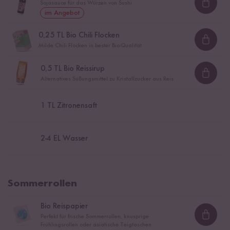
Sojasauce für das Würzen von Sushi
Loadi
im Angebot
0,25
TL Bio Chili Flocken
Loadi
Milde Chili Flocken in bester Bio-Qualität
0,5
TL Bio Reissirup
Loadi
Alternatives Süßungsmittel zu Kristallzucker aus Reis
1
TL Zitronensaft
2
-
4
EL Wasser
Sommerrollen
Bio Reispapier
Perfekt für frische Sommerrollen, knusprige
Loadi
Frühlingsrollen oder asiatische Teigtaschen