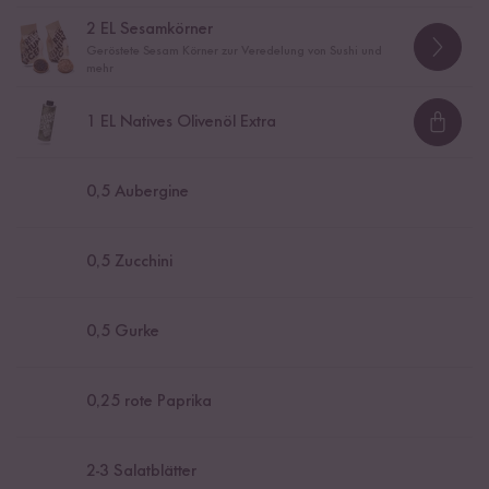
2
EL Sesamkörner
Geröstete Sesam Körner zur Veredelung von Sushi und
mehr
1
EL Natives Olivenöl Extra
Loadi
0,5
Aubergine
0,5
Zucchini
0,5
Gurke
0,25
rote Paprika
2
-
3
Salatblätter