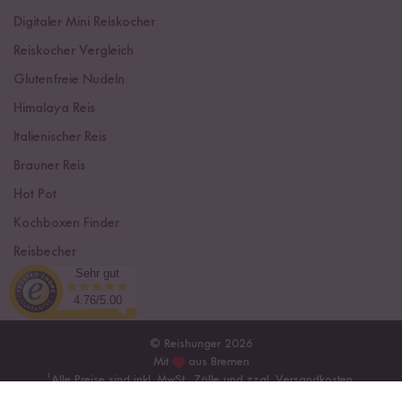
Digitaler Mini Reiskocher
Reiskocher Vergleich
Glutenfreie Nudeln
Himalaya Reis
Italienischer Reis
Brauner Reis
Hot Pot
Kochboxen Finder
Reisbecher
Sehr gut
Sushi Einsteiger Box
4.76/5.00
© Reishunger 2026
Mit
aus Bremen
¹
Alle Preise sind inkl. MwSt., Zölle und zzgl.
Versandkosten
.