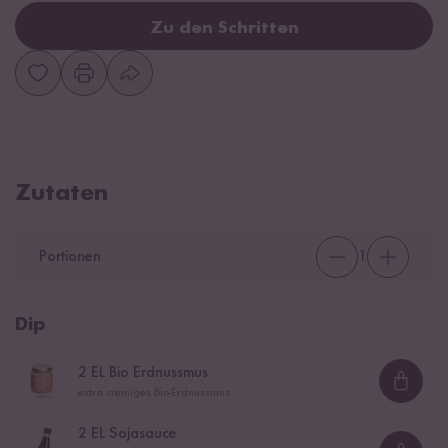
Zu den Schritten
Zutaten
Portionen
1
Dip
2
EL Bio Erdnussmus
Loadi
extra cremiges Bio-Erdnussmus
2
EL Sojasauce