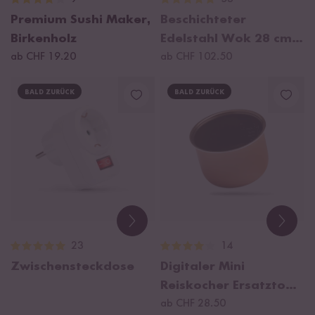
Premium Sushi Maker,
Beschichteter
Birkenholz
Edelstahl Wok 28 cm,
ab CHF 19.20
2022 Modell
ab CHF 102.50
BALD ZURÜCK
BALD ZURÜCK
23
14
Zwischensteckdose
Digitaler Mini
Reiskocher Ersatztopf
0,6l
ab CHF 28.50