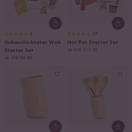
Loading...
Loadi
4
28
Unbeschichteter Wok
Hot Pot Starter Set
Starter Set
ab CHF 217.50
ab CHF 96.00
Loading...
Loadi