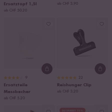
Ersatztopf 1,5l
ab CHF 3.90
ab CHF 50.20
Loading...
Loadi
9
22
Ersatzteile
Reishunger Clip
Messbecher
ab CHF 3.20
ab CHF 5.20
DU SPARST 10 %