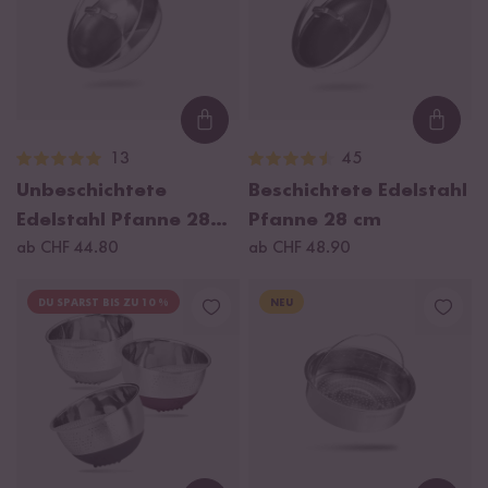
Loading...
Loadi
13
45
Unbeschichtete
Beschichtete Edelstahl
Edelstahl Pfanne 28
Pfanne 28 cm
cm
ab CHF 44.80
ab CHF 48.90
DU SPARST BIS ZU 10 %
NEU