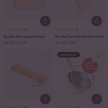
Loading...
Loadi
6
2
Sushi Servierplatte
Sushi Servierbrettchen
ab CHF 19.20
ab CHF 5.20
AUSVERKAUFT
Loading...
9
53