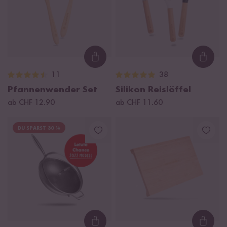
Loading...
Loadi
11
38
Pfannenwender Set
Silikon Reislöffel
ab CHF 12.90
ab CHF 11.60
DU SPARST 30 %
Loading...
Loadi