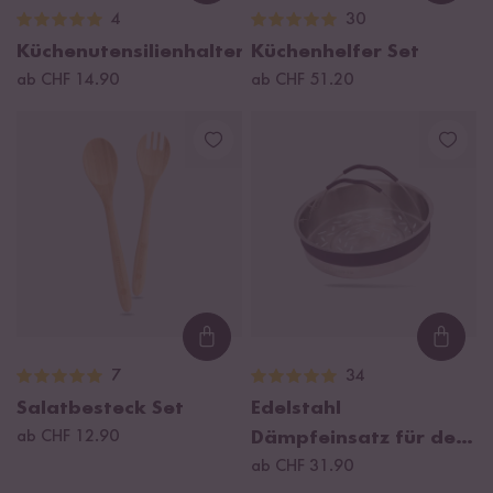
4
30
Küchenutensilienhalter
Küchenhelfer Set
ab CHF 14.90
ab CHF 51.20
Loading...
Loadi
7
34
Salatbesteck Set
Edelstahl
ab CHF 12.90
Dämpfeinsatz für den
Digitalen Reiskocher
ab CHF 31.90