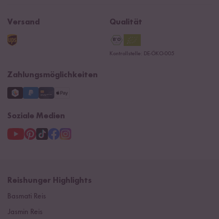
Affiliate
Jobs
Reishunger Magazin
Widerrufsrecht
B2B
Navacopah
Versand
Qualität
Kontaktformular
AGB
Reishunger Gutscheine
Datenschutzerklärung
Ersatzteile
Kontrollstelle: DE-ÖKO-005
Impressum
Zahlungsmöglichkeiten
Soziale Medien
Reishunger Highlights
Basmati Reis
Jasmin Reis