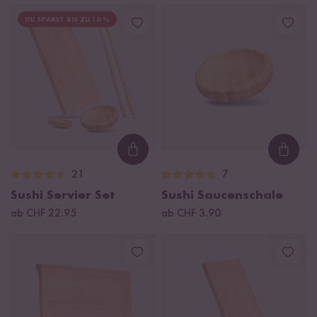
DU SPARST BIS ZU 10 %
Loading...
Loadi
21
7
Sushi Servier Set
Sushi Saucenschale
ab CHF 22.95
ab CHF 3.90