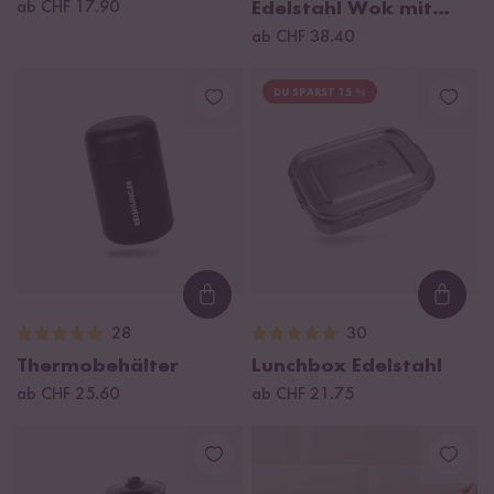
ab CHF 17.90
Edelstahl Wok mit
Dämpfeinsatz 30 cm
ab CHF 38.40
DU SPARST 15 %
Loading...
Loadi
28
30
Thermobehälter
Lunchbox Edelstahl
ab CHF 25.60
ab CHF 21.75