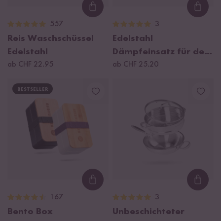
Loading...
Loadi
557
3
Reis Waschschüssel
Edelstahl
Edelstahl
Dämpfeinsatz für den
ab CHF 22.95
Basis Reiskocher 1,2 l
ab CHF 25.20
BESTSELLER
Loading...
Loadi
167
3
Bento Box
Unbeschichteter