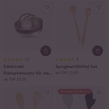
1,5l
Loading...
Loadi
13
9
Edelstahl
Spaghettilöffel Set
Dämpfeinsatz für den
ab CHF 12.90
Digitalen Mini
ab CHF 25.50
Reiskocher 0,6l
DU SPARST BIS ZU 10 %