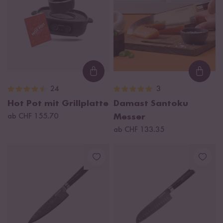
Loading...
Loadi
24
3
Hot Pot mit Grillplatte
Damast Santoku
ab CHF 155.70
Messer
ab CHF 133.35