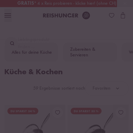
GRATIS
* 4 x Reis probieren - klicke hier! (ohne CH)
Schweiz
Alle Zölle & Steuern
inklusive
Lieblingsprodukt
finden ...
Zubereiten &
Alles für deine Küche
W
Servieren
Küche & Kochen
59 Ergebnisse sortiert nach
Favoriten
DU SPARST 34 %
DU SPARST 33 %