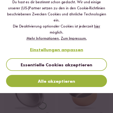
Du hast es dir bestimmt schon gedacht. Wir und einige
unserer (US-)Partner setzen zu den in den Cookie-Richtlinien
beschriebenen Zwecken Cookies und ähnliche Technologien
ein.
Die Deaktivierung optionaler Cookies ist jederzeit
hier
Loading...
Loadi
möglich.
Mehr Informationen.
Zum Impressum.
70
62
Reisgläschen
Reisglas für Basmati,
Einstellungen anpassen
ab CHF 11.50
Sushi und Jasmin Reis
ab CHF 17.50
Essentielle Cookies akzeptieren
Alle akzeptieren