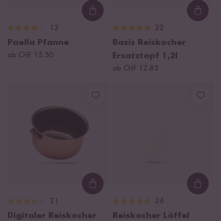
Loading...
Loadi
12
22
Paella Pfanne
Basis Reiskocher
ab CHF 15.50
Ersatztopf 1,2l
ab CHF 12.85
Loading...
Loadi
21
26
Digitaler Reiskocher
Reiskocher Löffel