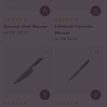
Loading...
Loadi
5
6
Damast Chef Messer
Edelstahl Santoku
ab CHF 133.35
Messer
ab CHF 74.25
Loading...
Loadi
7
5