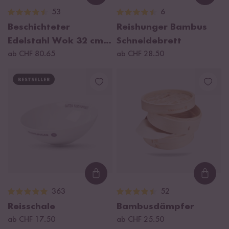
53
6
Beschichteter
Reishunger Bambus
Edelstahl Wok 32 cm,
Schneidebrett
2022 Modell
ab CHF 80.65
ab CHF 28.50
BESTSELLER
Loading...
Loadi
363
52
Reisschale
Bambusdämpfer
ab CHF 17.50
ab CHF 25.50