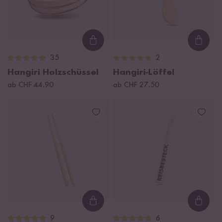
Loading...
Loadi
35
2
Hangiri Holzschüssel
Hangiri-Löffel
ab CHF 44.90
ab CHF 27.50
Loading...
Loadi
9
6