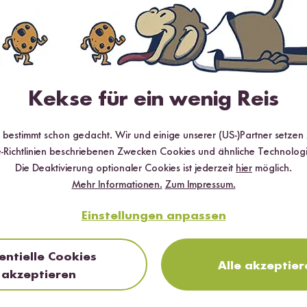
ger.com/at möglich.
sungsverfahren der Payment Network AG. Hierfür benötigst du ledigl
Kekse für ein wenig Reis
schluss an deine Bestellung an Sofortüberweisung weitergeleitet. Dir
equem aus und die Zahlung wird sofort überwiesen. Wir versenden de
r bestimmt schon gedacht. Wir und einige unserer (US-)Partner setzen
-Richtlinien beschriebenen Zwecken Cookies und ähnliche Technologi
Die Deaktivierung optionaler Cookies ist jederzeit
hier
möglich.
Mehr Informationen.
Zum Impressum.
stenlosen Account bei Paypal. Paypal bietet dir dann verschiedene 
ypal wählst, wirst du im Anschluss an deine Bestellung an Paypal weit
Einstellungen anpassen
hlung mit deinem Paypal-Guthaben sind auch Zahlungen per Kreditkar
mgehend.
entielle Cookies
Alle akzeptier
akzeptieren