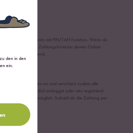
ich ein Online-Bankkonto mit PIN/TAN Funktion. Wenn du
 wird ein gesichertes Zahlungsformular deines Online-
ine Ware dann umgehend.
 zu den in den
en ein.
Zahlungsmöglichkeiten an und versichert zudem alle
ergeleitet, wo du dich einloggst oder neu registrierst
te und Lastschrift möglich. Sobald du die Zahlung per
en