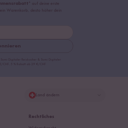
mmensrabatt*
auf deine erste
r dein Warenkorb, desto höher dein
nnieren
 Sumi Digitaler Reiskocher & Sumi Digitaler
9 €/CHF, 5 % Rabatt ab 29 €/CHF
Land ändern
Deutschland
Rechtliches
Schweiz