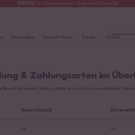
GRATIS
* 4 x Reis probieren - klicke hier! (ohne CH)
chweiz
Alle Zölle & Steuern
inklusive
Lieblingspro
en
Kochwelten
Schnelle Küche
Zutaten
Snacks
lung & Zahlungsarten im Überb
chnelle und bequeme Zahlung stehen je nach Land verschiedene Zahlun
Deutschland
Österreic
Ja
Ja