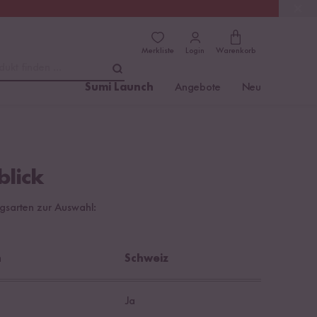
(4.76)
Trusted Shops
Merkliste
Login
Warenkorb
dukt finden ...
Sumi Launch
Angebote
Neu
lick
gsarten zur Auswahl:
h
Schweiz
Ja