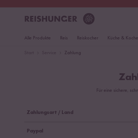
30 Tage
Rückgaberecht
S
Alle Produkte
Reis
Reiskocher
Küche & Koch
Start
Service
Zahlung
Zah
Für eine sichere, s
Zahlungsart / Land
Paypal