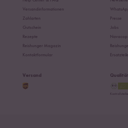
Help Center & FAQ
Newslette
Versandinformationen
WhatsApp
Zahlarten
Presse
Gutschein
Jobs
Rezepte
Navacop
Reishunger Magazin
Reishunge
Kontaktformular
Ersatzteil
Versand
Qualitä
Kontrollstel