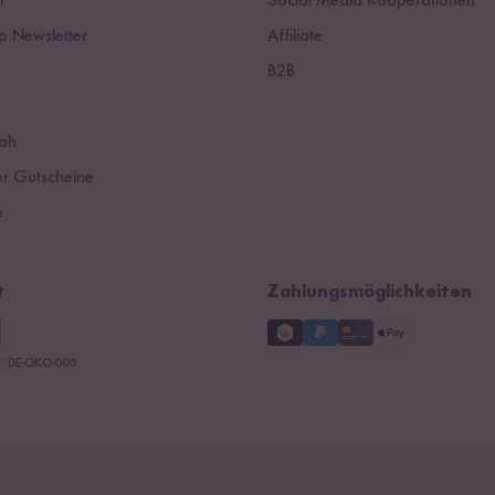
r
Social Media Kooperationen
 Newsletter
Affiliate
B2B
ah
r Gutscheine
e
t
Zahlungsmöglichkeiten
le: DE-ÖKO-005