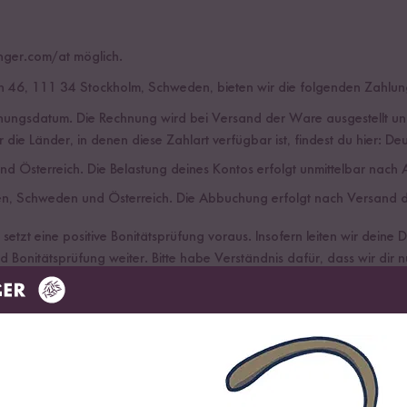
unger.com/at möglich.
 46, 111 34 Stockholm, Schweden, bieten wir die folgenden Zahlungs
nungsdatum. Die Rechnung wird bei Versand der Ware ausgestellt u
ie Länder, in denen diese Zahlart verfügbar ist, findest du hier:
Deu
nd Österreich. Die Belastung deines Kontos erfolgt unmittelbar nach 
en, Schweden und Österreich. Die Abbuchung erfolgt nach Versand der 
 setzt eine positive Bonitätsprüfung voraus. Insofern leiten wir de
Bonitätsprüfung weiter. Bitte habe Verständnis dafür, dass wir dir 
re Informationen und Klarnas Nutzungsbedingungen findest du hier. A
rden von Klarna in Übereinstimmung mit den geltenden Datenschut
ebt beim Rechnungskauf mit Klarna eine Gebühr von 0,- Euro pro Bes
larna App
verwalten.
ch tun?