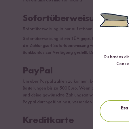
Hier erhältst du Hilfe von Klarna
Sofortüberweisung
Sofortüberweisung ist nur auf reishunger.de und reishun
Sofortüberweisung ist ein TÜV-geprüftes Direkt-Überwei
die Zahlungsart Sofortüberweisung wählst, wirst du im An
Bankkontos zur Verfügung gestellt. Dieses füllst du b
Du hast es di
Cookie
PayPal
Um über Paypal zahlen zu können, benötigst du einen ko
Bestellungen bis zu 500 Euro. Wenn du die Zahlungsart Pa
und deine gewünschte Zahlungsart wählst. Neben der Za
Paypal durchgeführt hast, versenden wir deine Ware u
Ess
Kreditkarte