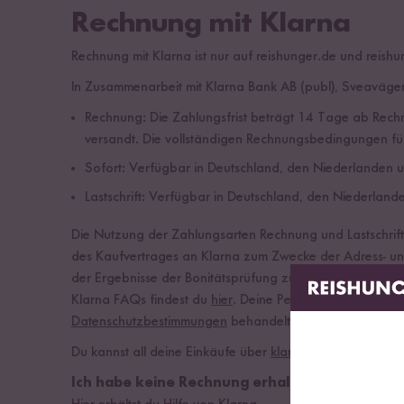
Rechnung mit Klarna
Rechnung mit Klarna ist nur auf reishunger.de und reish
In Zusammenarbeit mit Klarna Bank AB (publ), Sveavägen
Rechnung: Die Zahlungsfrist beträgt 14 Tage ab Rech
versandt. Die vollständigen Rechnungsbedingungen für d
Sofort: Verfügbar in Deutschland, den Niederlanden u
Lastschrift: Verfügbar in Deutschland, den Niederland
Die Nutzung der Zahlungsarten Rechnung und Lastschrift
des Kaufvertrages an Klarna zum Zwecke der Adress- und 
der Ergebnisse der Bonitätsprüfung zulässig sind. Weite
Klarna FAQs findest du
hier
. Deine Personenangaben we
Datenschutzbestimmungen
behandelt. Der Onlineshop erh
Du kannst all deine Einkäufe über
klarna.com
bzw. die
K
Ich habe keine Rechnung erhalten, was kann i