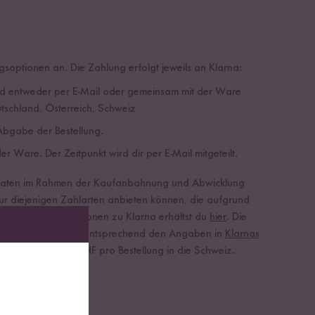
optionen an. Die Zahlung erfolgt jeweils an Klarna:
nd entweder per E-Mail oder gemeinsam mit der Ware
tschland
,
Österreich
,
Schweiz
Abgabe der Bestellung.
Ware. Der Zeitpunkt wird dir per E-Mail mitgeteilt.
ine Daten im Rahmen der Kaufanbahnung und Abwicklung
nur diejenigen Zahlarten anbieten können, die aufgrund
llgemeine Informationen zu Klarna erhältst du
hier
. Die
zbestimmungen und entsprechend den Angaben in
Klarnas
tellung, bzw. 0 CHF pro Bestellung in die Schweiz.