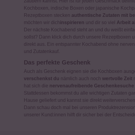
zaubern kannst. Hier ist für jeden Geschmack defini
Kochboxen, indische Boxen oder japanische Kochpak
Rezeptboxen stecken
authentische Zutaten mit be
möchten wir dich
inspirieren
und dir so viel
Arbeit
Der nächste Kochabend steht an und du weißt einfa
sollst? Dann klick dich durch unsere Rezeptboxen u
direkt aus. Ein entspannter Kochabend ohne nerve
und Zutatenkauf.
Das perfekte Geschenk
Auch als Geschenk eignen sie die Kochboxen ausg
verschenkst du
nämlich auch noch
wertvolle Zeit
m
hat sich die
nervenaufreibende Geschenkesuche
Stattdessen bekommst du alle wichtigen Zutaten ga
Hause geliefert und kannst sie direkt weiterversch
Dann schau doch mal bei unseren Produktrezension
unserer Kund:innen hilft dir sicher bei der Entschei