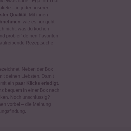
tiv etwas dabei. Egal ob Thai
ete – in jeder unserer
ster Qualität
. Mit ihnen
 abnehmen
, wie es nur geht.
ch nicht, was du kochen
nd probier‘ deinen Favoriten
naufreibende Rezeptsuche
ezeichnet. Neben der Box
it deinen Liebsten. Damit
mit ein
paar Klicks erledigt
.
nz bequem in einer Box nach
enken. Noch unschlüssig?
en vorbei – die Meinung
dungsfindung.