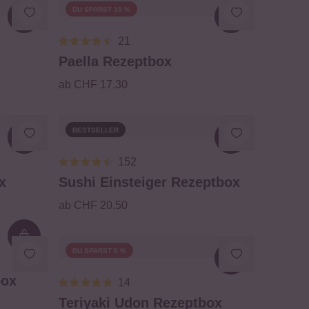
DU SPARST 10 %
Loading...
Loading...
21
Paella Rezeptbox
ab CHF 17.30
BESTSELLER
Loading...
Loading...
152
x
Sushi Einsteiger Rezeptbox
ab CHF 20.50
Loading...
DU SPARST 5 %
Loading...
box
14
Teriyaki Udon Rezeptbox