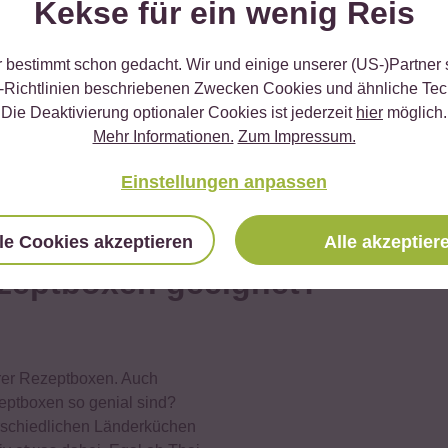
Kekse für ein wenig Reis
hi Rezeptboxen
kein
rundzutaten sogar
nen Maki Maker. Obendrauf
r bestimmt schon gedacht. Wir und einige unserer (US-)Partner
ezepten. Mit unsere
Paella
-Richtlinien beschriebenen Zwecken Cookies und ähnliche Tec
e und mit der
Wok Box
Die Deaktivierung optionaler Cookies ist jederzeit
hier
möglich.
r authentische Wok Gerichte
Mehr Informationen.
Zum Impressum.
reis Rezeptbox
und
ler Naschkatzen höher.
Einstellungen anpassen
le Cookies akzeptieren
Alle akzeptier
ezeptboxen geeignet?
rer Rezeptboxen. Auch
ptboxen so genial sind?
erschiedlichen Länderküchen