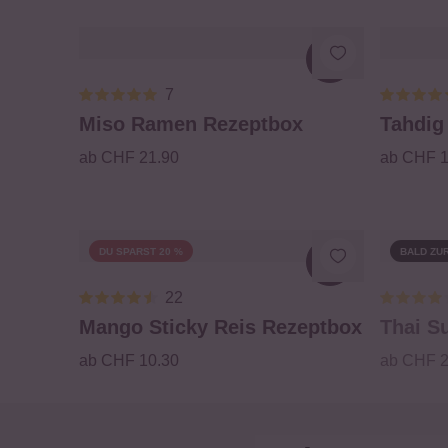
Loading...
7
Miso Ramen Rezeptbox
Tahdig
ab CHF 21.90
ab CHF 1
DU SPARST 20 %
BALD ZU
Loading...
22
Mango Sticky Reis Rezeptbox
Thai S
ab CHF 10.30
ab CHF 2