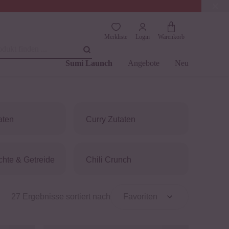
(4.76)
Trusted Shops
Merkliste
Login
Warenkorb
dukt finden ...
Sumi Launch
Angebote
Neu
aten
Curry Zutaten
chte & Getreide
Chili Crunch
27 Ergebnisse sortiert nach
Favoriten