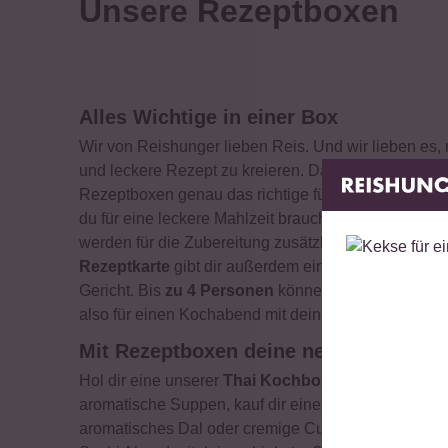
Unsere Rezeptboxen
Alles Wichtige in einer Box
Wir von Reishunger lieben Reis. Und wir lieben es,
und leckere Rezept zu kreieren. Das magst du auc
Rezeptboxen genau das richtige für dich. Sie beinh
du für eine leckere Mahlzeit brauchst. Lediglich eine
werden für die Zubereitung zusätzlich benötigt. Ein
Rezeptkarte
gibt dir außerdem eine Anleitung und I
Gericht. Bis
zu 4 Personen
können mit den Rezep
also für einen Kochabend mit deinen Liebsten!
Mit Rezeptboxen deine neuen Liebling
Hol dir eine unserer
Thai Kochboxen
und zauber‘ d
aromatische Suppen, kauf dir eines unserer
indisc
aromatisches Dal oder cremige Curry Variationen. O