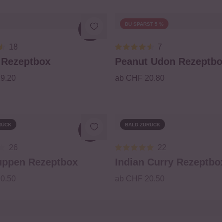
DU SPARST 5 %
Loading...
18
7
 Rezeptbox
Peanut Udon Rezeptb
9.20
ab CHF 20.80
RÜCK
BALD ZURÜCK
26
22
uppen Rezeptbox
Indian Curry Rezeptbo
0.50
ab CHF 20.50