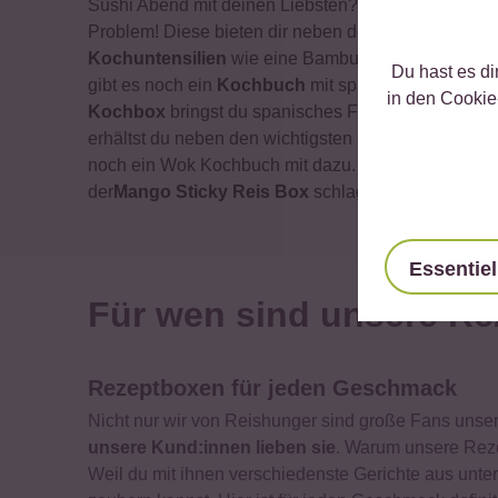
Sushi Abend mit deinen Liebsten? Mit unseren
Sus
Problem! Diese bieten dir neben den wichtigsten G
Kochuntensilien
wie eine Bambusrollmatte und ei
Du hast es di
gibt es noch ein
Kochbuch
mit spannenden Sushi R
in den Cookie
Kochbox
bringst du spanisches Flair in deine Küch
erhältst du neben den wichtigsten Basis-Zutaten fü
noch ein Wok Kochbuch mit dazu. Mit unserer
Milch
der
Mango Sticky Reis Box
schlagen die Herzen al
Essentiel
Für wen sind unsere R
Rezeptboxen für jeden Geschmack
Nicht nur wir von Reishunger sind große Fans unse
unsere Kund:innen lieben
sie
. Warum unsere Reze
Weil du mit ihnen verschiedenste Gerichte aus unt