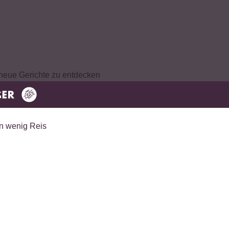
 neue Gerichte zu entdecken
h? Dann sind unsere
alten
alle Grundzutaten
, die
 Handvoll frischer Zutaten
e
liebevoll gestaltete
nspiration zum jeweiligen
tboxen
satt werden
– perfekt
sgerichte entdecken
ir feurige Currys und
hen Kochpakete
für
der wie wär’s mit einem