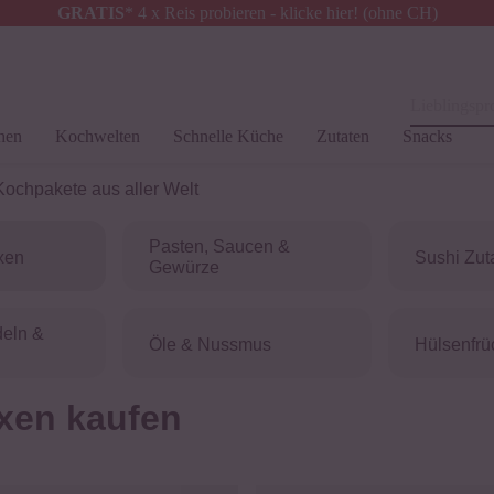
GRATIS
* 4 x Reis probieren - klicke hier! (ohne CH)
Schweiz
Alle Zölle & Steuern
inklusive
Lieblingspro
hen
Kochwelten
Schnelle Küche
Zutaten
Snacks
ochpakete aus aller Welt
Pasten, Saucen &
xen
Sushi Zut
Gewürze
deln &
Öle & Nussmus
Hülsenfrü
xen kaufen