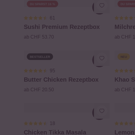
DU SPARST 16 %
DU SPARS
Loading...
61
Sushi Premium Rezeptbox
Milchr
ab CHF 53.70
ab CHF 1
BESTSELLER
NEU
Loading...
95
Butter Chicken Rezeptbox
Khao S
ab CHF 20.50
ab CHF 1
Loading...
18
Chicken Tikka Masala
Lemon