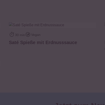
zum Rezept
Vegan
30 min
Saté Spieße mit Erdnusssauce