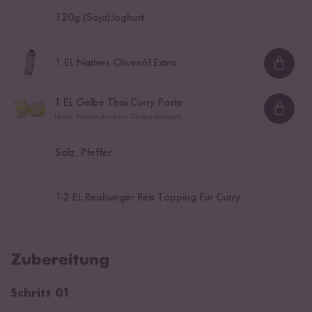
120
g (Soja)Joghurt
1
EL Natives Olivenöl Extra
Loadi
1
EL Gelbe Thai Curry Paste
Loadi
Nach thailändischem Originalrezept
Salz, Pfeffer
1
-
2
EL Reishunger Reis Topping Für Curry
Zubereitung
Schritt 01