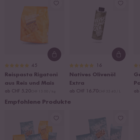
Loading...
Loading
45
16
Reispasta Rigatoni
Natives Olivenöl
Ge
aus Reis und Mais
Extra
P
ab CHF 5.20
ab CHF 16.70
ab
CHF 13.00 / kg
CHF 33.40 / L
Empfohlene Produkte