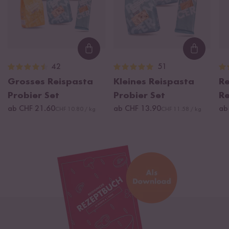
Loading...
Loading
42
51
Grosses Reispasta
Kleines Reispasta
Re
Probier Set
Probier Set
Re
ab CHF 21.60
ab CHF 13.90
ab
CHF 10.80 / kg
CHF 11.58 / kg