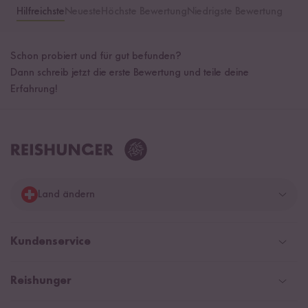
Hilfreichste
Neueste
Höchste Bewertung
Niedrigste Bewertung
Schon probiert und für gut befunden?
Dann schreib jetzt die erste Bewertung und teile deine
Erfahrung!
Land ändern
Deutschland
Kundenservice
Schweiz
Help Center & FAQ
Reishunger
Österreich
Versandinformationen