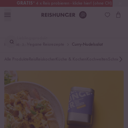
GRATIS
* 4 x Reis probieren - klicke hier! (ohne CH)
Schweiz
Alle Zölle & Steuern
inklusive
Lieblingsprodukt
Rezepte
Vegane Reisrezepte
Curry-Nudelsalat
finden ...
Alle Produkte
Reis
Reiskocher
Küche & Kochen
Kochwelten
Schnelle K