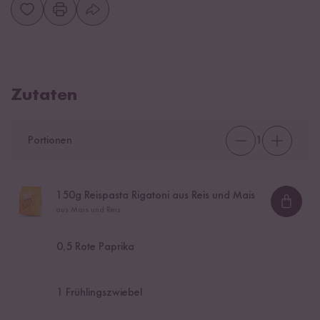
Zutaten
Portionen
1
150
g Reispasta Rigatoni aus Reis und Mais
Loadi
aus Mais und Reis
0,5
Rote Paprika
1
Frühlingszwiebel