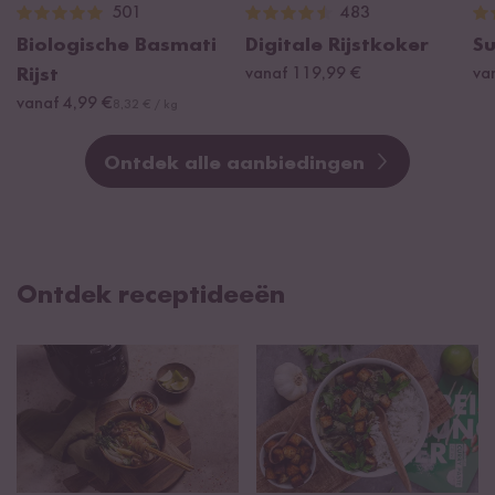
501
483
Biologische Basmati
Digitale Rijstkoker
Su
Rijst
vanaf 119,99 €
va
vanaf 4,99 €
8,32 € / kg
Ontdek alle aanbiedingen
Ontdek receptideeën