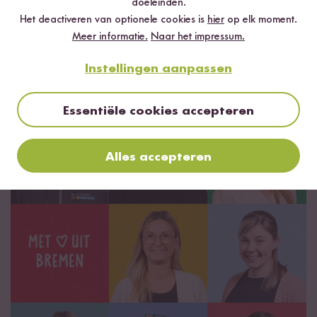
doeleinden.
wij van Reishunger zijn op zoek gegaan naar de allerbeste
Het deactiveren van optionele cookies is
hier
op elk moment.
korrels – en ontdekten daarbij de enorme rijstdiversiteit uit de
Meer informatie.
Naar het impressum.
beste teeltgebieden ter wereld.
Wij zijn een kleurrijke groep gemotiveerde jonge mensen. We
Instellingen aanpassen
zijn altijd hongerig naar meer.
Wij zijn Reishunger!
Essentiële cookies accepteren
Alles accepteren