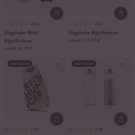
Loading...
Loadi
404
483
Digitale Mini
Digitale Rijstkoker
Rijstkoker
vanaf 119,99 €
vanaf 84,99 €
BESTSELLER
BESTSELLER
Loading...
Loadi
194
208