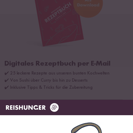
Digitales Rezeptbuch per E-Mail
✔️ 25 leckere Rezepte aus unseren bunten Kochwelten
✔️ Von Sushi über Curry bis hin zu Desserts
✔️ Inklusive Tipps & Tricks für die Zubereitung
Jetzt sichern