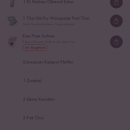
1
EL Natives Olivenöl Extra
Loadi
1
Thai Stir-Fry Würzpaste Pad Thai
Loadi
Nach thailändischem Originalrezept
Eine Prise Safran
Edler »Sargol« Saffron aus dem Iran
Loadi
im Angebot
Schwarzer Kampot Pfeffer
1
Zwiebel
2
kleine Karotten
2
Pak Choi