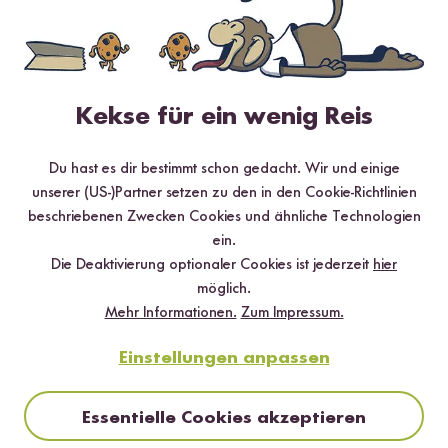
*Das Digitale Rezeptbuch wird dir nach vollständiger Anmeldung zum Newsletter
per E-Mail zugeschickt.
Mehr Rezepte mit Reispasta Spaghetti
Kekse für ein wenig Reis
aus Reis
Du hast es dir bestimmt schon gedacht. Wir und einige
unserer (US-)Partner setzen zu den in den Cookie-Richtlinien
beschriebenen Zwecken Cookies und ähnliche Technologien
ein.
Die Deaktivierung optionaler Cookies ist jederzeit
hier
möglich.
Mehr Informationen.
Zum Impressum.
Einstellungen anpassen
Essentielle Cookies akzeptieren
20 min