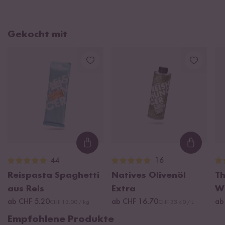
Gekocht mit
Loading...
Loading
44
16
Reispasta Spaghetti
Natives Olivenöl
Th
aus Reis
Extra
W
ab CHF 5.20
ab CHF 16.70
ab
CHF 13.00 / kg
CHF 33.40 / L
Empfohlene Produkte