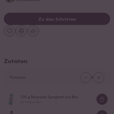
Zu den Schritten
Zutaten
Portionen
2
100
g Reispasta Spaghetti aus Reis
Loadi
aus Vollkorn Reis