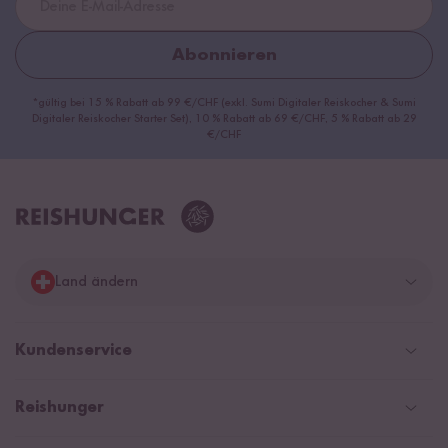
Abonnieren
*gültig bei 15 % Rabatt ab 99 €/CHF (exkl. Sumi Digitaler Reiskocher & Sumi
Digitaler Reiskocher Starter Set), 10 % Rabatt ab 69 €/CHF, 5 % Rabatt ab 29
€/CHF
Land ändern
Deutschland
Kundenservice
Schweiz
Help Center & FAQ
Reishunger
Österreich
Versandinformationen