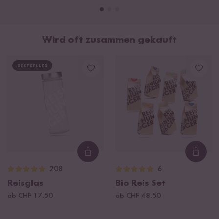
Wird oft zusammen gekauft
BESTSELLER
Loading...
Loadi
208
6
Reisglas
Bio Reis Set
ab CHF 17.50
ab CHF 48.50