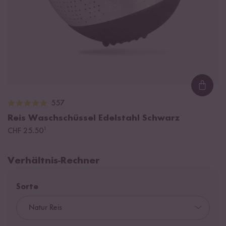
Loadi
557
Reis Waschschüssel Edelstahl Schwarz
¹
CHF 25.50
Verhältnis-Rechner
Sorte