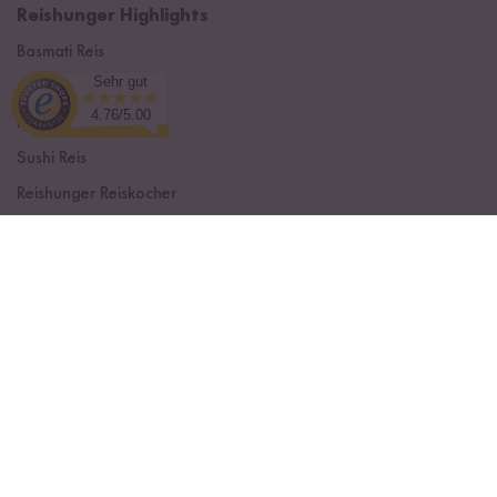
Reishunger Highlights
Basmati Reis
Sehr gut
Jasmin Reis
4.76/5.00
Natur Reis
Sushi Reis
Reishunger Reiskocher
Digitaler Reiskocher
Wähle deine Variante aus
Loading...
Digitaler Mini Reiskocher
Reiskocher Vergleich
Glutenfreie Nudeln
Himalaya Reis
Italienischer Reis
Brauner Reis
Hot Pot