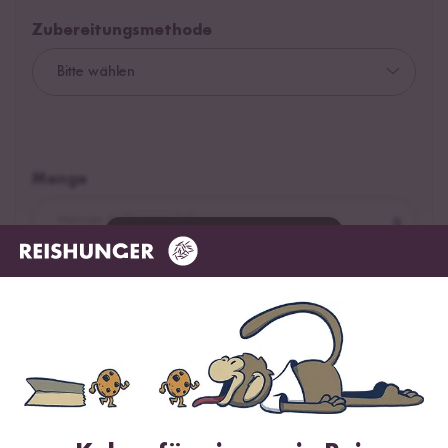
Zubereitungsmethode
Menge
g
Wähle zuerst
Flüssigkeit
deine Zubereitungsmethode
ml