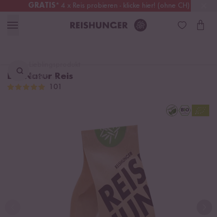
GRATIS
* 4 x Reis probieren - klicke hier! (ohne CH)
Schweiz
Alle Zölle & Steuern
inklusive
Lieblingsprodukt
Bio Natur Reis
finden ...
101