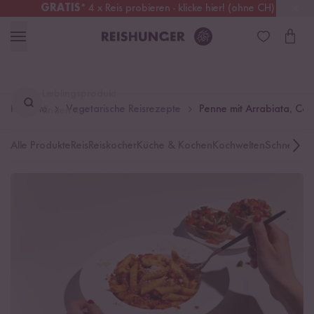
GRATIS
* 4 x Reis probieren - klicke hier! (ohne CH)
Schweiz
Alle Zölle & Steuern
inklusive
Lieblingsprodukt
Rezepte
Vegetarische Reisrezepte
Penne mit Arrabiata, Ca
finden ...
Alle Produkte
Reis
Reiskocher
Küche & Kochen
Kochwelten
Schnelle K