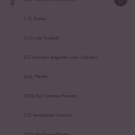
Loadi
1
TL Zucker
0,25
rote Zwiebel
2
-
3
Scheiben Baguette oder Ciabatta
Salz, Pfeffer
250
g Bio Tomaten Passata
3
EL Arrabbiata Gewürz
200
g Bio Penne Rigate