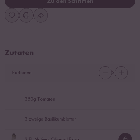
Zu den Schritten
Zutaten
Portionen
2
350
g Tomaten
3
zweige Basilikumblätter
2
EL Natives Olivenöl Extra