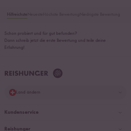
Hilfreichste
Neueste
Höchste Bewertung
Niedrigste Bewertung
Schon probiert und für gut befunden?
Dann schreib jetzt die erste Bewertung und teile deine
Erfahrung!
Land ändern
Deutschland
Kundenservice
Schweiz
Help Center & FAQ
Reishunger