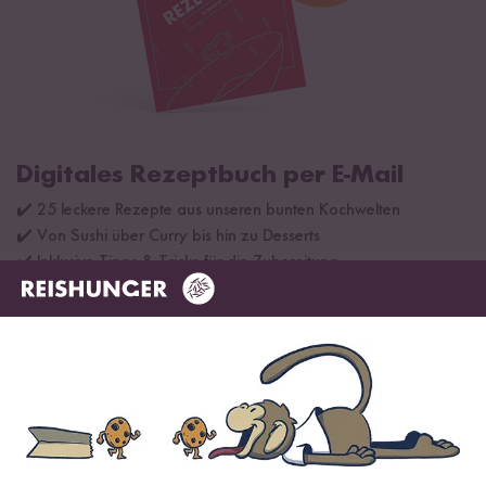
Digitales Rezeptbuch per E-Mail
✔️ 25 leckere Rezepte aus unseren bunten Kochwelten
✔️ Von Sushi über Curry bis hin zu Desserts
✔️ Inklusive Tipps & Tricks für die Zubereitung
Jetzt sichern
*Das Digitale Rezeptbuch wird dir nach vollständiger Anmeldung zum Newsletter
per E-Mail zugeschickt.