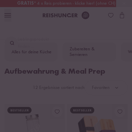
GRATIS
* 4 x Reis probieren - klicke hier! (ohne CH)
Schweiz
Alle Zölle & Steuern
inklusive
Lieblingsprodukt
finden ...
Zubereiten &
Alles für deine Küche
W
Servieren
Aufbewahrung & Meal Prep
12 Ergebnisse sortiert nach
Favoriten
BESTSELLER
BESTSELLER