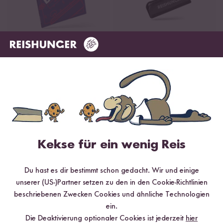
Loading...
Loadi
11
22
Bento Box Kochbuch
Reishunger Clip
ab CHF 12.90
ab CHF 3.20
BALD ZURÜCK
Kekse für ein wenig Reis
Du hast es dir bestimmt schon gedacht. Wir und einige
unserer (US-)Partner setzen zu den in den Cookie-Richtlinien
beschriebenen Zwecken Cookies und ähnliche Technologien
ein.
Loading...
Die Deaktivierung optionaler Cookies ist jederzeit
hier