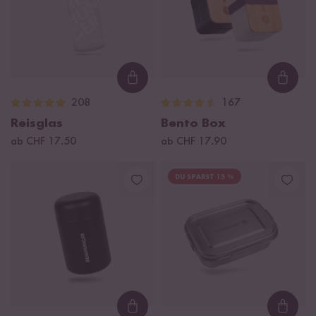
Loading...
Loadi
208
167
Reisglas
Bento Box
ab CHF 17.50
ab CHF 17.90
DU SPARST 15 %
Loading...
Loadi