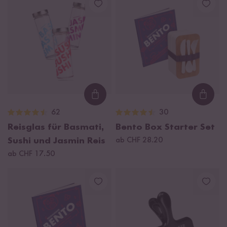
Loading...
Loadi
62
30
Reisglas für Basmati,
Bento Box Starter Set
Sushi und Jasmin Reis
ab CHF 28.20
ab CHF 17.50