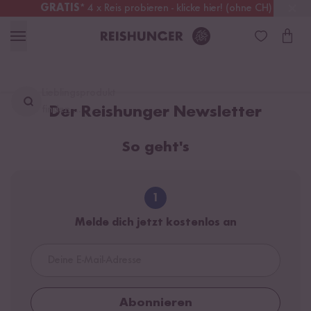
GRATIS
* 4 x Reis probieren - klicke hier! (ohne CH)
Schweiz
Alle Zölle & Steuern
inklusive
Lieblingsprodukt
finden ...
Der Reishunger Newsletter
So geht's
1
Melde dich jetzt kostenlos an
Abonnieren