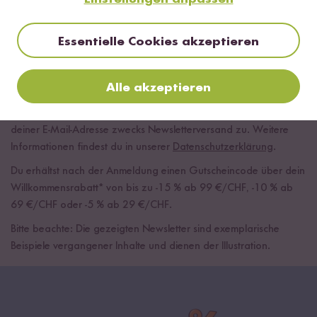
Essentielle Cookies akzeptieren
Alle akzeptieren
Mit der Anmeldung zum Newsletter willigst du der Verarbeitung
deiner E-Mail-Adresse zwecks Newsletterversand zu. Weitere
Informationen findest du in unserer
Datenschutzerklärung
.
Du erhältst nach der Anmeldung einen Gutscheincode über dein
Willkommensrabatt* von bis zu -15 % ab 99 €/CHF, -10 % ab
69 €/CHF oder -5 % ab 29 €/CHF.
Bitte beachte: Die gezeigten Newsletter sind exemplarische
Beispiele vergangener Inhalte und dienen der Illustration.