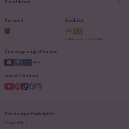
Presse
Rechtliches
Rezepte
Affiliate
Jobs
Reishunger Magazin
Widerrufsrecht
B2B
Navacopah
Versand
Qualität
Kontaktformular
AGB
Reishunger Gutscheine
Datenschutzerklärung
Ersatzteile
Kontrollstelle: DE-ÖKO-005
Impressum
Zahlungsmöglichkeiten
Soziale Medien
Reishunger Highlights
Basmati Reis