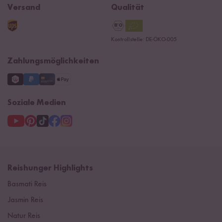
B2B
Navacopah
Versand
Qualität
Kontaktformular
AGB
Reishunger Gutscheine
Datenschutzerklärung
Ersatzteile
Kontrollstelle: DE-ÖKO-005
Impressum
Zahlungsmöglichkeiten
Soziale Medien
Reishunger Highlights
Basmati Reis
Jasmin Reis
Natur Reis