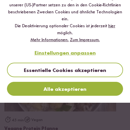
unserer (US-)Partner setzen zu den in den Cookie-Richtlinien
*Das Digitale Rezeptbuch wird dir nach vollständiger Anmeldung zum Newsletter
per E-Mail zugeschickt.
beschriebenen Zwecken Cookies und ähnliche Technologien
ein.
Die Deaktivierung optionaler Cookies ist jederzeit
hier
Mehr Rezepte mit Sadri Reis
möglich.
Mehr Informationen.
Zum Impressum.
Einstellungen anpassen
Essentielle Cookies akzeptieren
Alle akzeptieren
Vegan
45 min
Vegane Protein Pfanne