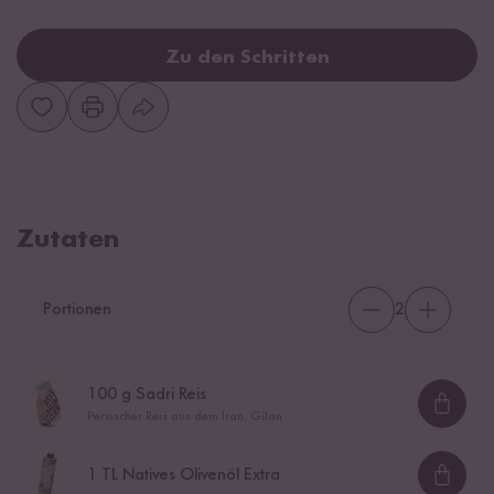
Zu den Schritten
Zutaten
Portionen
2
100
g Sadri Reis
Loadi
Persischer Reis aus dem Iran, Gilan
1
TL Natives Olivenöl Extra
Loadi