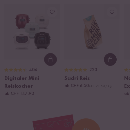
Loading...
Loading
404
223
Digitaler Mini
Sadri Reis
Na
Reiskocher
ab CHF 6.50
Ex
CHF 21.50 / kg
ab CHF 147.90
ab