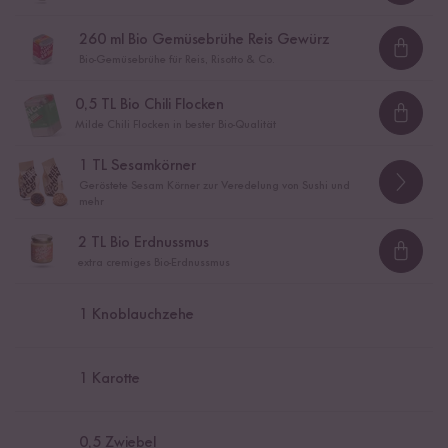
260
ml Bio Gemüsebrühe Reis Gewürz
Loadi
Bio-Gemüsebrühe für Reis, Risotto & Co.
0,5
TL Bio Chili Flocken
Loadi
Milde Chili Flocken in bester Bio-Qualität
1
TL Sesamkörner
Geröstete Sesam Körner zur Veredelung von Sushi und
mehr
2
TL Bio Erdnussmus
Loadi
extra cremiges Bio-Erdnussmus
1
Knoblauchzehe
1
Karotte
0,5
Zwiebel