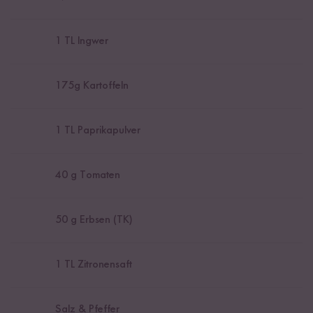
1
TL Ingwer
175
g Kartoffeln
1
TL Paprikapulver
40
g Tomaten
50
g Erbsen (TK)
1
TL Zitronensaft
Salz & Pfeffer