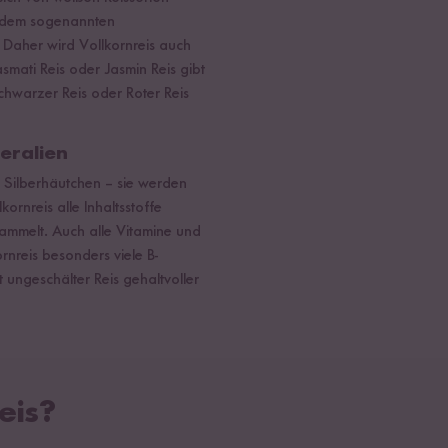
 dem sogenannten
 Daher wird Vollkornreis auch
asmati Reis oder Jasmin Reis gibt
Schwarzer Reis oder Roter Reis
eralien
s Silberhäutchen – sie werden
ornreis alle Inhaltsstoffe
ammelt. Auch alle Vitamine und
rnreis besonders viele B-
 ungeschälter Reis gehaltvoller
eis?