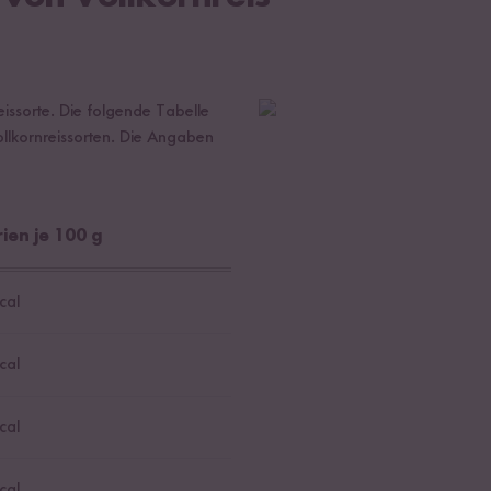
issorte. Die folgende Tabelle
ollkornreissorten. Die Angaben
ien je 100 g
cal
cal
cal
cal