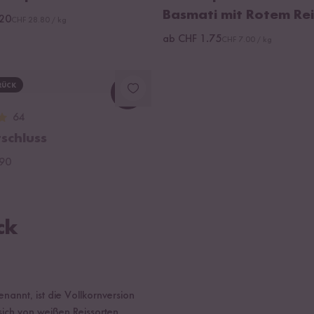
Basmati mit Rotem Rei
.20
CHF 28.80 / kg
ab CHF 1.75
CHF 7.00 / kg
RÜCK
64
schluss
.90
ck
enannt, ist die Vollkornversion
sich von weißen Reissorten