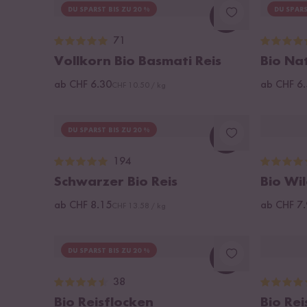
DU SPARST BIS ZU 20 %
DU SPARS
Loading...
71
Vollkorn Bio Basmati Reis
Bio Nat
ab CHF 6.30
ab CHF 6
CHF 10.50 / kg
DU SPARST BIS ZU 20 %
Loading...
194
Schwarzer Bio Reis
Bio Wil
ab CHF 8.15
ab CHF 7
CHF 13.58 / kg
DU SPARST BIS ZU 20 %
Loading...
38
Bio Reisflocken
Bio Rei