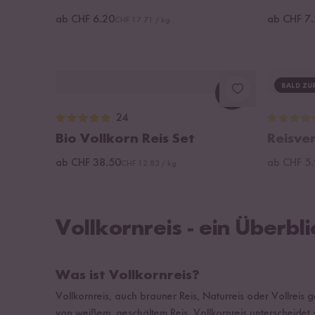
ab CHF 6.20
ab CHF 7
CHF 17.71 / kg
BALD ZU
Loading...
24
Bio Vollkorn Reis Set
Reisver
ab CHF 38.50
ab CHF 5
CHF 12.83 / kg
Vollkornreis - ein Überbli
Was ist Vollkornreis?
Vollkornreis, auch brauner Reis, Naturreis oder Vollreis g
von weißem, geschältem Reis. Vollkornreis unterscheidet 