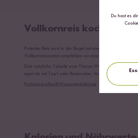
Du hast es di
Cookie
Vollkornreis kochen
Polierter Reis wird in der Regel mit einer 1,5-fachen Wa
Vollkornreissorten empfehlen wir eine 2-2,5-fache Wass
Eine nützliche Tabelle zum Thema Wasserverhältnis, Por
Ess
egal ob mit Topf oder Reiskocher, findest du hier.
Portionsgrößen&Wasserverhältnisse
Kalorien und Nährwerte 