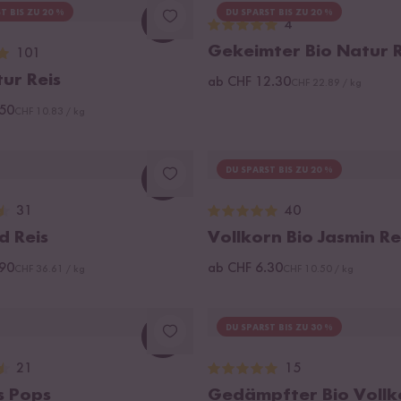
T BIS ZU 20 %
DU SPARST BIS ZU 20 %
4
Loading...
Gekeimter Bio Natur R
101
ur Reis
ab CHF 12.30
CHF 22.89 / kg
.50
CHF 10.83 / kg
DU SPARST BIS ZU 20 %
Loading...
31
40
d Reis
Vollkorn Bio Jasmin Re
.90
ab CHF 6.30
CHF 36.61 / kg
CHF 10.50 / kg
DU SPARST BIS ZU 30 %
Loading...
21
15
s Pops
Gedämpfter Bio Vollk