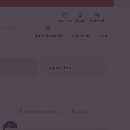
(4.76)
Trusted Shops
Merkliste
Login
Warenkorb
dukt finden ...
Sumi Launch
Angebote
Neu
is
Express Reis
14 Ergebnisse sortiert nach
Favoriten