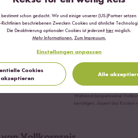
r bestimmt schon gedacht. Wir und einige unserer (US-)Partner setzen
-Richtlinien beschriebenen Zwecken Cookies und ähnliche Technologi
Die Deaktivierung optionaler Cookies ist jederzeit
hier
möglich.
Mehr Informationen.
Zum Impressum.
ssermenge gekocht. Bei
Vollkornreis kann wie jeder ande
Einstellungen anpassen
ermenge.
vor dem Kochen gründlich wäsch
Stärke zu entfernen.
tionsgröße und Zubereitung,
entielle Cookies
Der Unterschied liegt in der Koc
Alle akzeptier
akzeptieren
Garzeit. So brauchen Vollkornr
Reissorten. Du solltest also für
Während beispielsweise Vollkorn
benötigen, dauert das Kochen 
von Vollkornreis