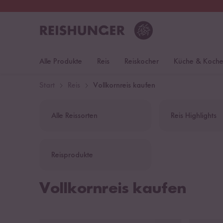
30 Tage
Rückgaberecht
S
Alle Produkte
Reis
Reiskocher
Küche & Koch
Start
Reis
Vollkornreis kaufen
Alle Reissorten
Reis Highlights
Reisprodukte
Vollkornreis kaufen