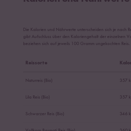
Die Kalorien und Nährwerte unterscheiden sich je nach Re
gibt Aufschluss über den Kaloriengehalt der einzelnen V
beziehen sich auf jeweils 100 Gramm ungekochten Reis.
Reissorte
Kalor
Naturreis (Bio)
357 k
Lila Reis (Bio)
357 k
Schwarzer Reis (Bio)
346 k
Vollkorn Basmati Reis (Bio)
360 k