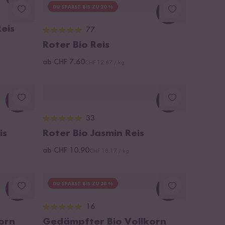
Loading...
DU SPARST BIS ZU 20 %
Loading...
eis
77
Roter Bio Reis
ab CHF 7.60
CHF 12.67 / kg
Loading...
Loading...
33
is
Roter Bio Jasmin Reis
ab CHF 10.90
CHF 18.17 / kg
DU SPARST BIS ZU 38 %
Loading...
Loading...
16
orn
Gedämpfter Bio Vollkorn