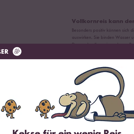
Vollkornreis kann de
Besonders positiv können sich d
auswirken. Sie binden Wasser u
Darm schnell passieren kann. Ba
Darmtätigkeit regulieren und da
sich auch das Risiko verringern
Vollkornreis ist ein 
Vollkornreis enthält viele Ballast
das Volumen deiner Mahlzeit, li
Magen-Darm-Trakt benötigt mehr 
aufzuspalten und zu verwerten. 
über einen längeren Zeitraum i
faserreichen Strukturen sorgen
muss. Auch das hilft dabei, lang
und wir uns nicht zu viel des G
Kekse für ein wenig Reis