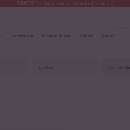
GRATIS
* 4 x Reis probieren - klicke hier! (ohne CH)
chweiz
Alle Zölle & Steuern
inklusive
Lieblingspro
en
Kochwelten
Schnelle Küche
Zutaten
Snacks
Bio Reis
Vollkorn Re