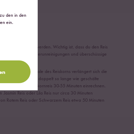
 zu den in den
en ein.
re Reis zubereitet werden. Wichtig ist, dass du den Reis
st, um eventuelle Verunreinigungen und überschüssige
hzeit. Durch die Schale des Reiskorns verlängert sich die
en
eissorten manchmal doppelt so lange wie geschälte
 die Kochzeit von Vollkornreis 30-55 Minuten einrechnen.
 Jasmin Reis oder Lila Reis nur circa 30 Minuten
von Rotem Reis oder Schwarzem Reis etwa 50 Minuten