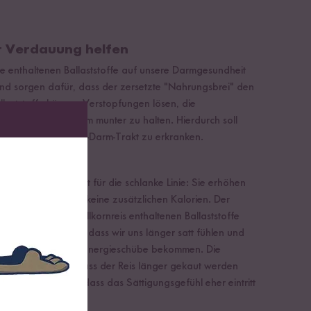
r Verdauung helfen
ie enthaltenen Ballaststoffe auf unsere Darmgesundheit
nd sorgen dafür, dass der zersetzte "Nahrungsbrei" den
llaststoffe können Verstopfungen lösen, die
bei helfen, den Darm munter zu halten. Hierdurch soll
, an Krebs im Magen-Darm-Trakt zu erkranken.
Sattmacher
stoffe. Diese sind gut für die schlanke Linie: Sie erhöhen
efern dabei jedoch keine zusätzlichen Kalorien. Der
Zeit, um die in Vollkornreis enthaltenen Ballaststoffe
Dies hat zur Folge, dass wir uns länger satt fühlen und
mmer wieder kleine Energieschübe bekommen. Die
 außerdem dafür, dass der Reis länger gekaut werden
samer zu essen, sodass das Sättigungsgefühl eher eintritt
uten zumuten.