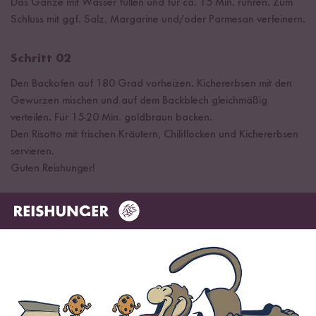
Das Ganze mit Wasser füllen und für ca. 15 Min. rühren. Zum
Schluss mit ggf. Salz, Margarine und/oder Parmesan verfeinern.
Schritt 02
Den Backofen auf 180 Grad vorheizen. Kichererbsen mit den
Gewürzen mischen und auf dem Backblech gleichmäßig
verteilen. Für 15-20 Min. goldbraun backen.
Den Risotto mit frischen Kräutern, Chiliflocken und Kichererbsen
servieren.
Guten Reishunger!
FERTIG
Gekocht mit