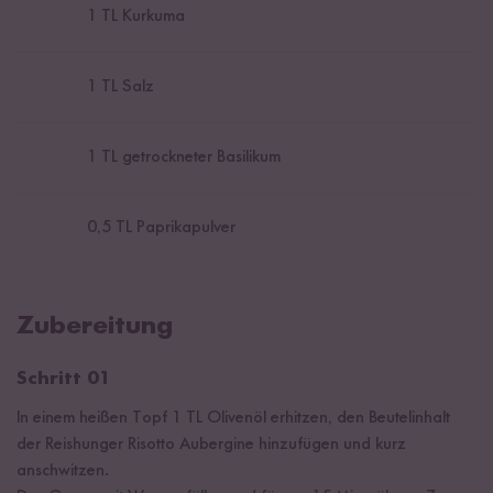
1
TL Kurkuma
1
TL Salz
1
TL getrockneter Basilikum
0,5
TL Paprikapulver
Zubereitung
Schritt 01
In einem heißen Topf 1 TL Olivenöl erhitzen, den Beutelinhalt
der Reishunger Risotto Aubergine hinzufügen und kurz
anschwitzen.