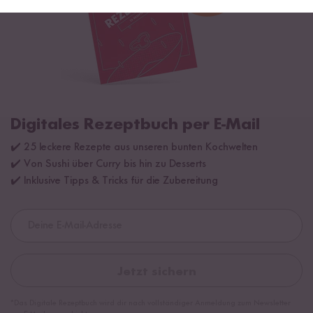
Digitales Rezeptbuch per E-Mail
✔️ 25 leckere Rezepte aus unseren bunten Kochwelten
✔️ Von Sushi über Curry bis hin zu Desserts
✔️ Inklusive Tipps & Tricks für die Zubereitung
Jetzt sichern
*Das Digitale Rezeptbuch wird dir nach vollständiger Anmeldung zum Newsletter