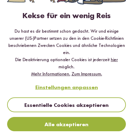
Kekse für ein wenig Reis
Du hast es dir bestimmt schon gedacht. Wir und einige
unserer (US-)Partner setzen zu den in den Cookie-Richtlinien
beschriebenen Zwecken Cookies und ähnliche Technologien
ein.
Loading...
Loading
Die Deaktivierung optionaler Cookies ist jederzeit
hier
16
18
möglich.
Natives Olivenöl
Bio Kichererbsen
Mehr Informationen.
Zum Impressum.
Extra
ab CHF 3.50
CHF 11.50 / kg
ab CHF 16.70
CHF 33.40 / L
Einstellungen anpassen
Essentielle Cookies akzeptieren
Alle akzeptieren