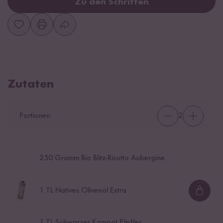
Zu den Schritten
Zutaten
Portionen
2
250
Gramm Bio Blitz-Risotto Aubergine
1
TL Natives Olivenöl Extra
Loadi
1
TL Schwarzer Kampot Pfeffer