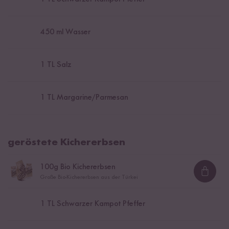
450
ml Wasser
1
TL Salz
1
TL Margarine/Parmesan
geröstete Kichererbsen
100
g Bio Kichererbsen
Loadi
Große Bio-Kichererbsen aus der Türkei
1
TL Schwarzer Kampot Pfeffer