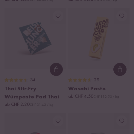
CHF 44.00 / kg
CHF 40.00 / kg
Loading...
Loadi
34
29
Thai Stir-Fry
Wasabi Paste
Würzpaste Pad Thai
ab CHF 4.50
CHF 112.50 / kg
ab CHF 2.20
CHF 31.43 / kg