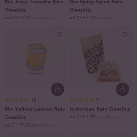
Bio Juicy Tomato Reis
Bio Spicy Spice Reis
Gewürz
Gewürz
ab CHF 7.50
ab CHF 7.50
CHF 125.00 / kg
CHF 83.33 / kg
Loading...
Loadi
18
7
Bio Yellow Lemon Reis
Indisches Reis Gewürz
Gewürz
ab CHF 1.90
CHF 190.00 / kg
ab CHF 7.50
CHF 93.75 / kg