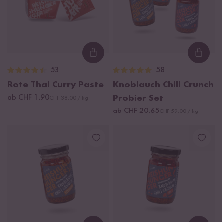
Loading...
Loadi
53
58
Rote Thai Curry Paste
Knoblauch Chili Crunch
ab CHF 1.90
Probier Set
CHF 38.00 / kg
ab CHF 20.65
CHF 59.00 / kg