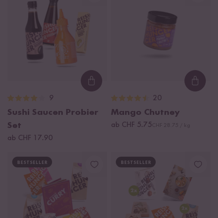
Loading...
Loadi
9
20
Sushi Saucen Probier
Mango Chutney
Set
ab CHF 5.75
CHF 28.75 / kg
ab CHF 17.90
BESTSELLER
BESTSELLER