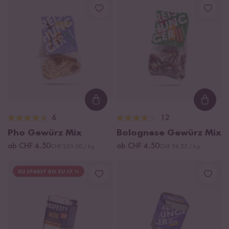
Loading...
Loadi
6
12
Pho Gewürz Mix
Bolognese Gewürz Mix
ab CHF 4.50
ab CHF 4.50
CHF 225.00 / kg
CHF 56.25 / kg
DU SPARST BIS ZU 17 %