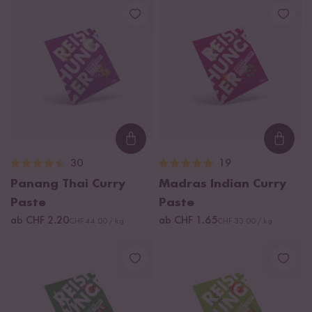
Loading...
Loadi
30
19
Panang Thai Curry
Madras Indian Curry
Paste
Paste
ab CHF 2.20
ab CHF 1.65
CHF 44.00 / kg
CHF 33.00 / kg