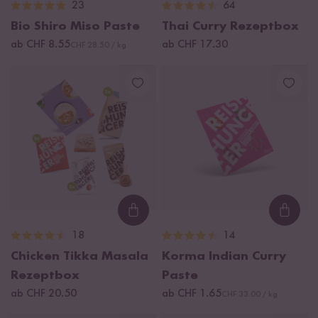
23
64
Bio Shiro Miso Paste
Thai Curry Rezeptbox
ab CHF 8.55
ab CHF 17.30
CHF 28.50 / kg
Loading...
Loadi
18
14
Chicken Tikka Masala
Korma Indian Curry
Rezeptbox
Paste
ab CHF 20.50
ab CHF 1.65
CHF 33.00 / kg