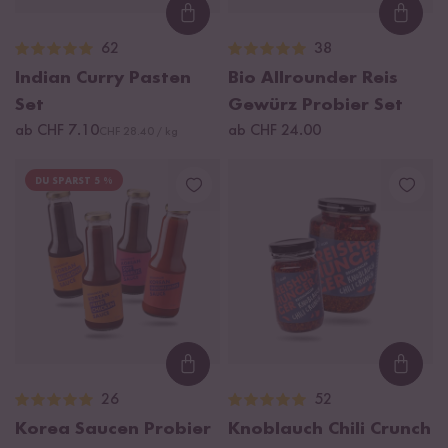
Loading...
Loadi
62
38
Indian Curry Pasten
Bio Allrounder Reis
Set
Gewürz Probier Set
ab CHF 7.10
ab CHF 24.00
CHF 28.40 / kg
DU SPARST 5 %
Loading...
Loadi
26
52
Korea Saucen Probier
Knoblauch Chili Crunch