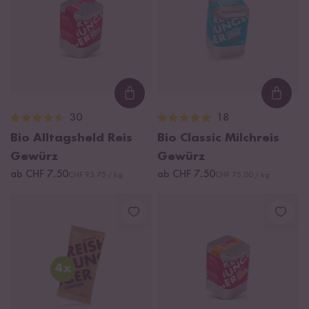
Loading...
Loadi
30
18
Bio Alltagsheld Reis
Bio Classic Milchreis
Gewürz
Gewürz
ab CHF 7.50
ab CHF 7.50
CHF 93.75 / kg
CHF 75.00 / kg