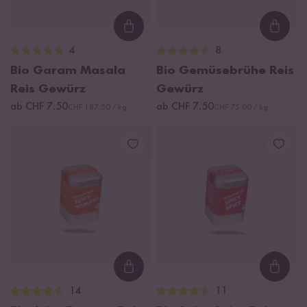
Loading...
Loadi
4
8
Bio Garam Masala
Bio Gemüsebrühe Reis
Reis Gewürz
Gewürz
ab CHF 7.50
ab CHF 7.50
CHF 187.50 / kg
CHF 75.00 / kg
Loading...
Loadi
14
11