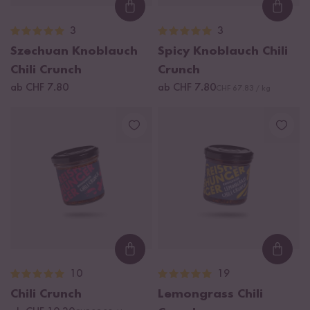
Loading...
Loadi
3
3
Szechuan Knoblauch
Spicy Knoblauch Chili
Chili Crunch
Crunch
ab CHF 7.80
ab CHF 7.80
CHF 67.83 / kg
Loading...
Loadi
10
19
Chili Crunch
Lemongrass Chili