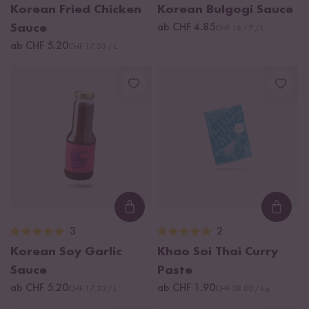
Korean Fried Chicken
Korean Bulgogi Sauce
Sauce
ab CHF 4.85
CHF 16.17 / L
ab CHF 5.20
CHF 17.33 / L
Loading...
Loadi
3
2
Korean Soy Garlic
Khao Soi Thai Curry
Sauce
Paste
ab CHF 5.20
ab CHF 1.90
CHF 17.33 / L
CHF 38.00 / kg