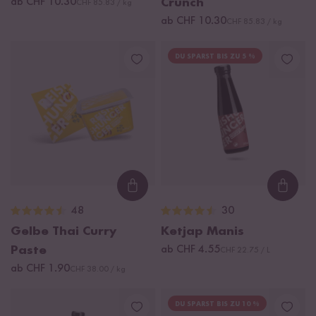
ab CHF 10.30
Crunch
CHF 85.83 / kg
ab CHF 10.30
CHF 85.83 / kg
DU SPARST BIS ZU 5 %
Loading...
Loadi
48
30
Gelbe Thai Curry
Ketjap Manis
Paste
ab CHF 4.55
CHF 22.75 / L
ab CHF 1.90
CHF 38.00 / kg
DU SPARST BIS ZU 10 %