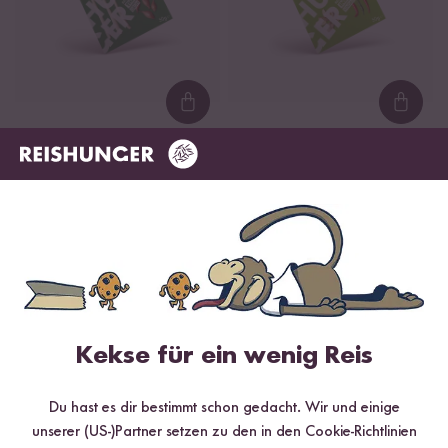
Loading...
Loadi
30
11
Grüne Thai Curry
Vindaloo Indian Curry
Paste
Paste
ab CHF 2.20
ab CHF 1.65
CHF 44.00 / kg
CHF 33.00 / kg
DU SPARST BIS ZU 11 %
DU SPARST BIS ZU 7 %
Kekse für ein wenig Reis
Du hast es dir bestimmt schon gedacht. Wir und einige
unserer (US-)Partner setzen zu den in den Cookie-Richtlinien