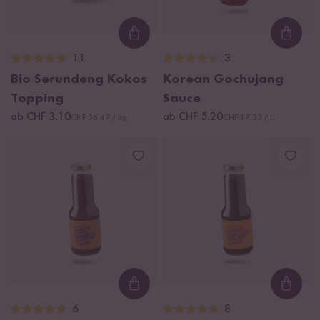
Loading...
Loadi
11
3
Bio Serundeng Kokos
Korean Gochujang
Topping
Sauce
ab CHF 3.10
ab CHF 5.20
CHF 36.47 / kg
CHF 17.33 / L
Loading...
Loadi
6
8