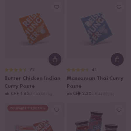
Loading...
Loadi
72
41
Butter Chicken Indian
Massaman Thai Curry
Curry Paste
Paste
ab CHF 1.65
ab CHF 2.20
CHF 33.00 / kg
CHF 44.00 / kg
DU SPARST BIS ZU 14 %