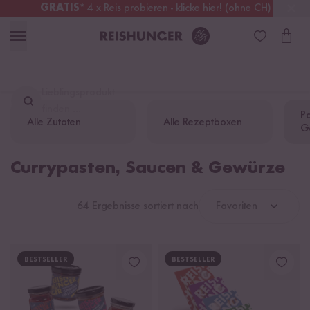
GRATIS
* 4 x Reis probieren - klicke hier! (ohne CH)
Schweiz
Alle Zölle & Steuern
inklusive
Lieblingsprodukt
finden ...
Pa
Alle Zutaten
Alle Rezeptboxen
G
Currypasten, Saucen & Gewürze
64 Ergebnisse sortiert nach
Favoriten
BESTSELLER
BESTSELLER