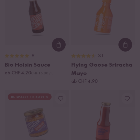
Loading...
Loadi
9
31
Bio Hoisin Sauce
Flying Goose Sriracha
ab CHF 4.20
Mayo
CHF 16.80 / L
ab CHF 4.90
DU SPARST BIS ZU 21 %