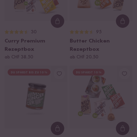
Loading...
Loadi
30
95
Curry Premium
Butter Chicken
Rezeptbox
Rezeptbox
ab CHF 38.50
ab CHF 20.50
DU SPARST BIS ZU 10 %
DU SPARST 10 %
Loading...
Loadi