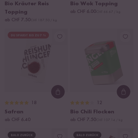
Bio Kräuter Reis
Bio Wok Topping
Topping
ab CHF 6.00
CHF 66.67 / kg
ab CHF 7.50
CHF 187.50 / kg
DU SPARST BIS ZU 7 %
Loading...
Loadi
18
12
Safran
Bio Chili Flocken
ab CHF 6.40
ab CHF 7.50
CHF 107.14 / kg
BALD ZURÜCK
BALD ZURÜCK