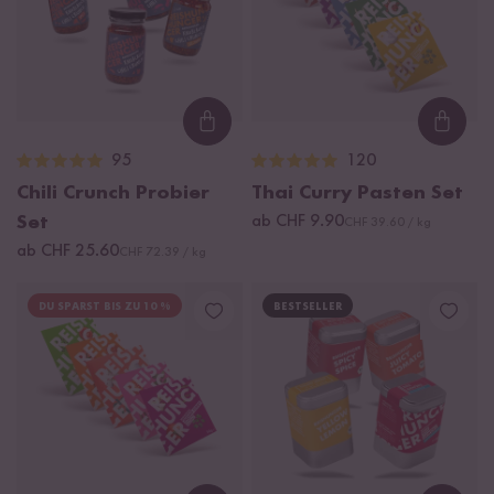
Loading...
Loadi
95
120
Chili Crunch Probier
Thai Curry Pasten Set
Set
ab CHF 9.90
CHF 39.60 / kg
ab CHF 25.60
CHF 72.39 / kg
DU SPARST BIS ZU 10 %
BESTSELLER