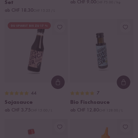
Set
ab CHF 9.00
CHF 75.00 / kg
ab CHF 18.30
CHF 15.25 / L
DU SPARST BIS ZU 17 %
Loading...
Loadi
44
7
Sojasauce
Bio Fischsauce
ab CHF 3.75
ab CHF 12.80
CHF 15.00 / L
CHF 128.00 / L