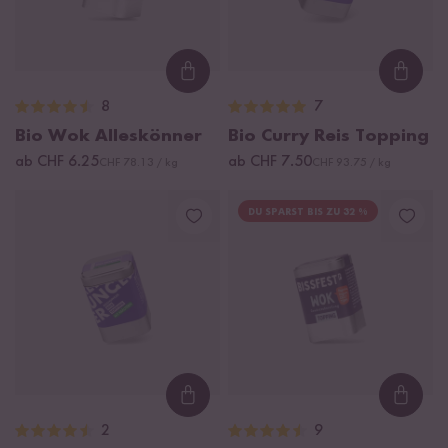
Loading...
Loadi
8
7
Bio Wok Alleskönner
Bio Curry Reis Topping
ab CHF 6.25
ab CHF 7.50
CHF 78.13 / kg
CHF 93.75 / kg
DU SPARST BIS ZU 32 %
Loading...
Loadi
2
9