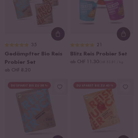
Loading...
Loadi
35
21
Gedämpfter Bio Reis
Blitz Reis Probier Set
Probier Set
ab CHF 11.30
CHF 53.81 / kg
ab CHF 8.20
DU SPARST BIS ZU 38 %
DU SPARST BIS ZU 40 %