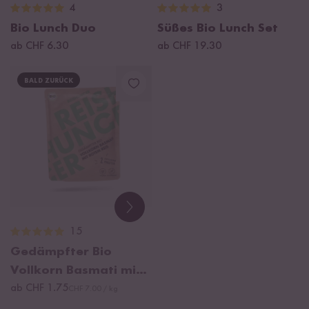
4
3
Bio Lunch Duo
Süßes Bio Lunch Set
ab CHF 6.30
ab CHF 19.30
BALD ZURÜCK
15
Gedämpfter Bio
Vollkorn Basmati mit
Rotem Reis
ab CHF 1.75
CHF 7.00 / kg