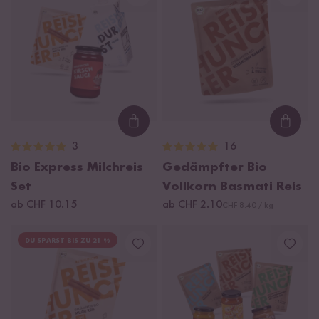
Loading...
Loadi
3
16
Bio Express Milchreis
Gedämpfter Bio
Set
Vollkorn Basmati Reis
ab CHF 10.15
ab CHF 2.10
CHF 8.40 / kg
DU SPARST BIS ZU 21 %