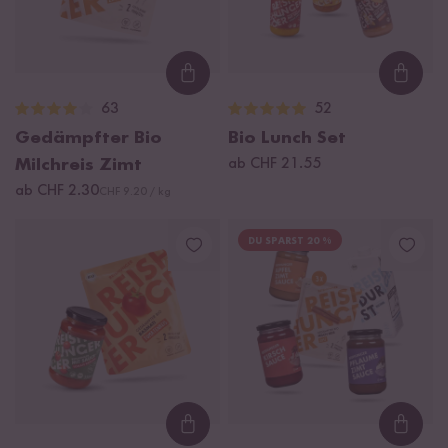
Loading...
Loadi
63
52
Gedämpfter Bio
Bio Lunch Set
Milchreis Zimt
ab CHF 21.55
ab CHF 2.30
CHF 9.20 / kg
DU SPARST 20 %
Loading...
Loadi