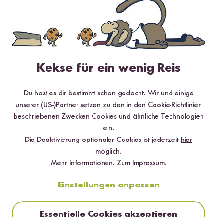
Leckere Reissorten schonend gedämpft
Kekse für ein wenig Reis
Schluss mit Quatsch mit Sauce. Jetzt gibt es schnellen Reis mit
Sauce! Mit unserem Mikrowellenreis haben wir
verschiedene
Du hast es dir bestimmt schon gedacht. Wir und einige
Reissorten
in der besten Qualität bereits für dich
schonend
unserer (US-)Partner setzen zu den in den Cookie-Richtlinien
gedämpft
, sodass du ihn
nur noch aufwärmen
musst.
beschriebenen Zwecken Cookies und ähnliche Technologien
Neben Klassikern wie
Basmati Reis
und
Vollkorn Basmati
ein.
Reis
vom Himalaya kannst du auch Besonderheiten wie
Roten
Die Deaktivierung optionaler Cookies ist jederzeit
hier
Reis
mit fein-erdigem Aroma oder einen abwechslungsreichen
möglich.
Mix aus
Basmati Reis, roten Linsen und schwarzer
Mehr Informationen.
Zum Impressum.
Quinoa
probieren. Für die Naschkatzen haben wir außerdem
noch eine ganz besondere Sorte parat. Mit unserem
Einstellungen anpassen
Mikrowellen Milchreis
kannst du dir im Handumdrehen
cremig-zimtigen Milchreis zubereiten, ganz ohne ständiges
Essentielle Cookies akzeptieren
Rühren. Das Beste: Du kannst dir die kulinarische Abwechslung in