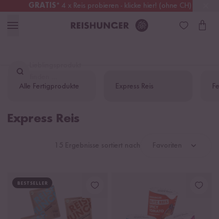
GRATIS
* 4 x Reis probieren - klicke hier! (ohne CH)
Schweiz
Alle Zölle & Steuern
inklusive
Lieblingsprodukt
finden ...
Alle Fertigprodukte
Express Reis
Fe
Express Reis
15 Ergebnisse sortiert nach
Favoriten
BESTSELLER