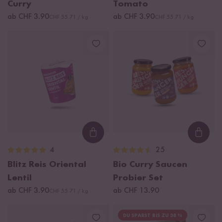
Curry
Tomato
ab CHF 3.90
ab CHF 3.90
CHF 55.71 / kg
CHF 55.71 / kg
Loading...
Loadi
4
25
Blitz Reis Oriental
Bio Curry Saucen
Lentil
Probier Set
ab CHF 3.90
ab CHF 13.90
CHF 55.71 / kg
DU SPARST BIS ZU 38 %