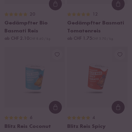
Loading...
Loadi
20
12
Gedämpfter Bio
Gedämpfter Basmati
Basmati Reis
Tomatenreis
ab CHF 2.10
ab CHF 1.75
CHF 8.40 / kg
CHF 5.70 / kg
Loading...
Loadi
6
4
Blitz Reis Coconut
Blitz Reis Spicy