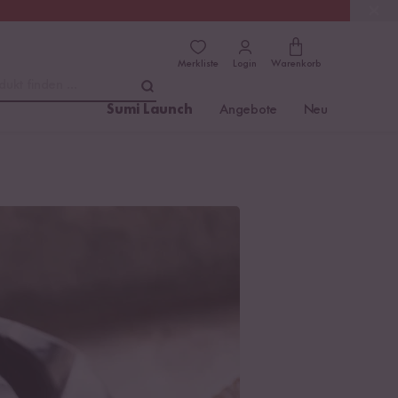
(4.76)
Trusted Shops
Merkliste
Login
Warenkorb
dukt finden ...
Sumi Launch
Angebote
Neu