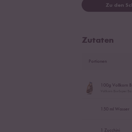
Zu den Sc
Zutaten
Portionen
100
g Vollkorn B
Vollkorn Bio-Super B
150
ml Wasser
1
Zucchini