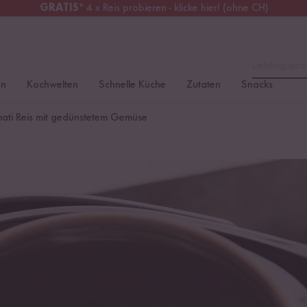
GRATIS
* 4 x Reis probieren - klicke hier! (ohne CH)
chweiz
Alle Zölle & Steuern
inklusive
Lieblingspro
en
Kochwelten
Schnelle Küche
Zutaten
Snacks
mati Reis mit gedünstetem Gemüse