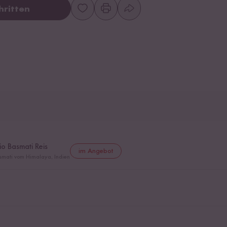
hritten
io Basmati Reis
im Angebot
asmati vom Himalaya, Indien