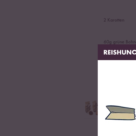
2
Karotten
60
g grüne Bohn
Salz
Schwarzer Kamp
1
TL Sesamkörn
Geröstete Sesam Körn
frische Kräuter