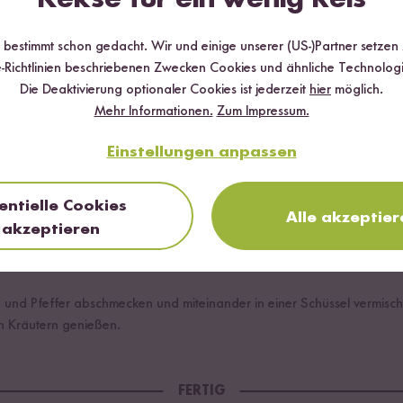
r bestimmt schon gedacht. Wir und einige unserer (US-)Partner setzen
-Richtlinien beschriebenen Zwecken Cookies und ähnliche Technologi
Die Deaktivierung optionaler Cookies ist jederzeit
hier
möglich.
Mehr Informationen.
Zum Impressum.
 und Salz befüllen, anschließend das klein geschnittenen Gemüse in 
Einstellungen anpassen
kocher geben und auf die Funktion Vollkorn stellen.
-20 Minuten gar, ihr könnt das Gemüse auch erst später in dem Dämp
entielle Cookies
.
Alle akzeptier
akzeptieren
 und Pfeffer abschmecken und miteinander in einer Schüssel vermisc
n Kräutern genießen.
FERTIG