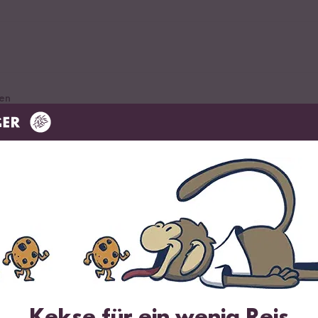
en
ot Pfeffer
er
er zur Veredelung von Sushi und mehr
Kekse für ein wenig Reis