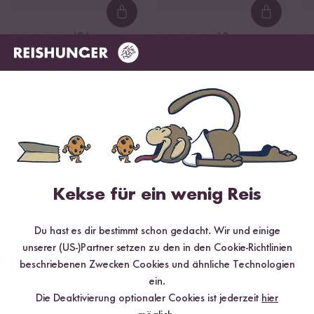
Loading...
Loading
404
18
Digitaler Mini
Bio Kichererbsen
Na
Reiskocher
ab CHF 3.50
Ex
CHF 11.50 / kg
ab CHF 147.90
ab
Kekse für ein wenig Reis
Du hast es dir bestimmt schon gedacht. Wir und einige
unserer (US-)Partner setzen zu den in den Cookie-Richtlinien
beschriebenen Zwecken Cookies und ähnliche Technologien
ein.
Die Deaktivierung optionaler Cookies ist jederzeit
hier