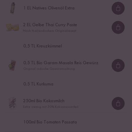
1
EL Natives Olivenöl Extra
Loadi
2
EL Gelbe Thai Curry Paste
Loadi
Nach thailändischem Originalrezept
0,5
TL Kreuzkümmel
0,5
TL Bio Garam Masala Reis Gewürz
Loadi
Original indische Gewürzmischung
0,5
TL Kurkuma
250
ml Bio Kokosmilch
Loadi
Extra cremig mit 50% Kokosnussanteil
100
ml Bio Tomaten Passata