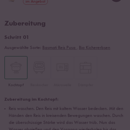
im Angebot
Zubereitung
Schritt 01
Ausgewählte Sorte:
Basmati Reis Pusa
,
Bio Kichererbsen
Kochtopf
Reiskocher
Mikrowelle
Dämpfer
Zubereitung im Kochtopf:
Reis waschen. Den Reis mit kaltem Wasser bedecken. Mit den
Händen den Reis in kreisenden Bewegungen waschen. Durch
die überschüssige Stärke wird das Wasser trüb. Nun das
Wasser abgießen und den Vorgang wiederholen bis das