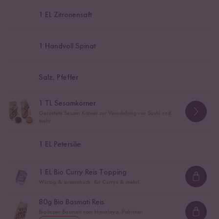
1
EL Zitronensaft
1
Handvoll Spinat
Salz, Pfeffer
1
TL Sesamkörner
Geröstete Sesam Körner zur Veredelung von Sushi und
mehr
1
EL Petersilie
1
EL Bio Curry Reis Topping
Loadi
Würzig & aromatisch - für Currys & mehr!
80
g Bio Basmati Reis
Bio-Super Basmati vom Himalaya, Pakistan
Loadi