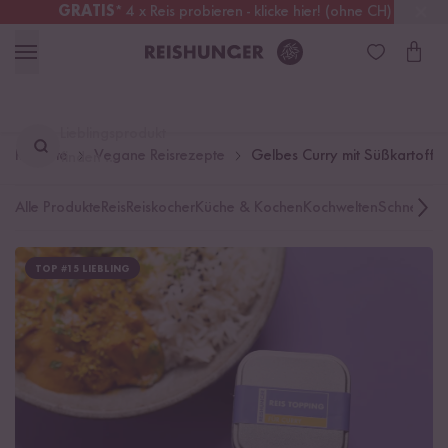
GRATIS
* 4 x Reis probieren - klicke hier! (ohne CH)
Schweiz
Alle Zölle & Steuern
inklusive
Lieblingsprodukt
Rezepte
Vegane Reisrezepte
Gelbes Curry mit Süßkartoffel
finden ...
Alle Produkte
Reis
Reiskocher
Küche & Kochen
Kochwelten
Schnelle K
TOP #15 LIEBLING