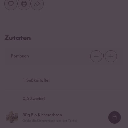
Zutaten
Portionen
1
1
Süßkartoffel
0,5
Zwiebel
50
g Bio Kichererbsen
Loadi
Große Bio-Kichererbsen aus der Türkei