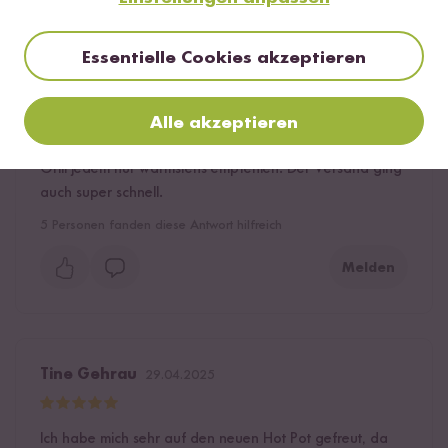
Ich bin wirklich begeistert von diesem Hotpot Grill! Die
Qualität ist wirklich gut – alles wirkt sehr stabil und
hochwertig verarbeitet. Sowohl der Grillbereich als auch
Essentielle Cookies akzeptieren
der Hotpot heizen schnell auf und halten die Temperatur
konstant. Perfekt für einen gemütlichen Abend mit
Freunden! Das Design ist durchdacht und die Reinigung
Alle akzeptieren
danach überraschend einfach. Ich kann diesen Hotpot
Grill jedem nur wärmstens empfehlen. Der Versand ging
auch super schnell.
5
Personen fanden diese Antwort hilfreich
Melden
Tine Gehrau
29.04.2025
Ich habe mich sehr auf den neuen Hot Pot gefreut, da