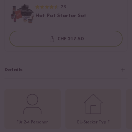
28
Hot Pot Starter Set
CHF 217.50
Loading...
Details
Für 2–4 Personen geeignet
2 Liter Fassungsvermögen für Brühe
Integrierte Grillplatte für Korean BBQ mit Keramikbeschichtung
Inklusive Booklet mit 12 Rezepten und Tipps
Leistung: 1700 W / 220–240 V / 50–60 Hz
Für 2-4 Personen
EU-Stecker Typ F
Maße: B 43,6 cm × T 38 cm × H 21,2 cm