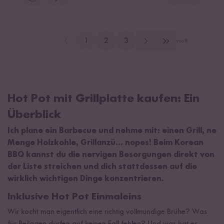
1
2
3
von
8
Hot Pot mit Grillplatte kaufen: Ein
Überblick
Ich plane ein Barbecue und nehme mit: einen Grill, ne
Menge Holzkohle, Grillanzü… nopes! Beim Korean
BBQ kannst du die nervigen Besorgungen direkt von
der Liste streichen und dich stattdessen auf die
wirklich wichtigen Dinge konzentrieren.
Inklusive Hot Pot Einmaleins
Wir kocht man eigentlich eine richtig vollmundige Brühe? Was