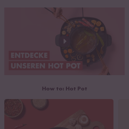
Kabellänge (nicht abnehmbar): 1,2 m
Inkl. deutschem Stecker (CEE 7/4 / Typ F)
Bedienungsanleitung als PDF herunterladen
How to: Hot Pot