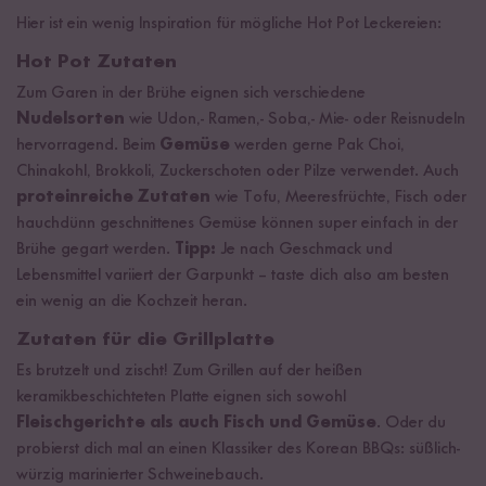
Hier ist ein wenig Inspiration für mögliche Hot Pot Leckereien:
Hot Pot Zutaten
Zum Garen in der Brühe eignen sich verschiedene
Nudelsorten
wie Udon,- Ramen,- Soba,- Mie- oder Reisnudeln
hervorragend. Beim
Gemüse
werden gerne Pak Choi,
Chinakohl, Brokkoli, Zuckerschoten oder Pilze verwendet. Auch
proteinreiche Zutaten
wie Tofu, Meeresfrüchte, Fisch oder
hauchdünn geschnittenes Gemüse können super einfach in der
Brühe gegart werden.
Tipp:
Je nach Geschmack und
Lebensmittel variiert der Garpunkt – taste dich also am besten
ein wenig an die Kochzeit heran.
Zutaten für die Grillplatte
Es brutzelt und zischt! Zum Grillen auf der heißen
keramikbeschichteten Platte eignen sich sowohl
Fleischgerichte als auch Fisch und Gemüse
. Oder du
probierst dich mal an einen Klassiker des Korean BBQs: süßlich-
würzig marinierter Schweinebauch.