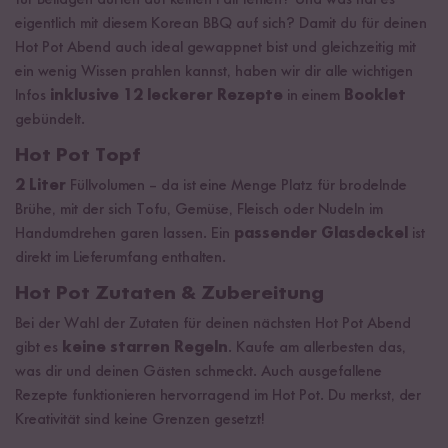
für Beilagen dürfen auf keinen Fall fehlen? Und was hat es
eigentlich mit diesem Korean BBQ auf sich? Damit du für deinen
Hot Pot Abend auch ideal gewappnet bist und gleichzeitig mit
ein wenig Wissen prahlen kannst, haben wir dir alle wichtigen
Infos
inklusive 12 leckerer Rezepte
in einem
Booklet
gebündelt.
Hot Pot Topf
2 Liter
Füllvolumen – da ist eine Menge Platz für brodelnde
Brühe, mit der sich Tofu, Gemüse, Fleisch oder Nudeln im
Handumdrehen garen lassen. Ein
passender Glasdeckel
ist
direkt im Lieferumfang enthalten.
Hot Pot Zutaten & Zubereitung
Bei der Wahl der Zutaten für deinen nächsten Hot Pot Abend
gibt es
keine starren Regeln
. Kaufe am allerbesten das,
was dir und deinen Gästen schmeckt. Auch ausgefallene
Rezepte funktionieren hervorragend im Hot Pot. Du merkst, der
Kreativität sind keine Grenzen gesetzt!