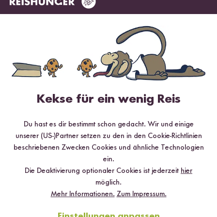
3 Sterne
4.2 %
2 Sterne
0 %
1 Stern
0 %
Bewerte dieses Produkt
Kekse für ein wenig Reis
Du hast es dir bestimmt schon gedacht. Wir und einige
unserer (US-)Partner setzen zu den in den Cookie-Richtlinien
Hilfreichste
Neueste
Höchste Bewertung
Niedrigste Bewertung
beschriebenen Zwecken Cookies und ähnliche Technologien
ein.
Die Deaktivierung optionaler Cookies ist jederzeit
hier
möglich.
Verifizierter Kauf
Nele Wacker
07.05.2025
Mehr Informationen.
Zum Impressum.
Einstellungen anpassen