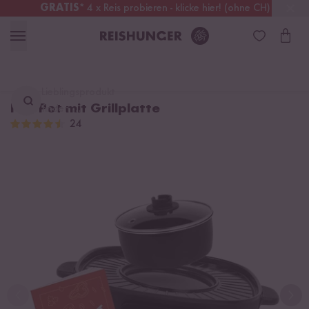
GRATIS
* 4 x Reis probieren - klicke hier! (ohne CH)
Schweiz
Alle Zölle & Steuern
inklusive
Lieblingsprodukt
Hot Pot mit Grillplatte
finden ...
24