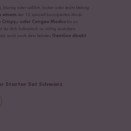
blumig oder süßlich, locker oder leicht klebrig
n einem
der 12 speziell konzipierten Modi.
em
Crispy,- oder Congee Modus
bis zu
t du dich kulinarisch so richtig austoben.
atz auch noch dein liebstes
Gemüse direkt
er Starter Set Schwarz
.