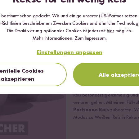
 Vorteile des Digitalen Reiskoc
r bestimmt schon gedacht. Wir und einige unserer (US-)Partner setzen
tz für Gemüse, Fisch oder Fleisch
-Richtlinien beschriebenen Zwecken Cookies und ähnliche Technologi
 passende Steckersystem (dreipolige Stecker -
Die Deaktivierung optionaler Cookies ist jederzeit
hier
möglich.
Mehr Informationen.
Zum Impressum.
len, kontaktiere bitte unseren Customer Support
Einstellungen anpassen
leider unsere Gewährleistung
Perfekt gegarter Rei
entielle Cookies
Nie wieder angebrannter oder ma
Alle akzeptier
iskocher
akzeptieren
Lieblingsreis besonders schone
oder Vollkorn, Sushi oder K
Reis besonders gleichmäßig und
verloren gehen. Mit einem Füllv
Portionen Reis
zubereiten. We
Modus zu Weißem Reis in Rekord