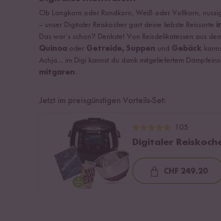
Ob Langkorn oder Rundkorn, Weiß oder Vollkorn, nussig, 
– unser Digitaler Reiskocher gart deine liebste Reissorte
i
Das war’s schon? Denkste! Von Reisdelikatessen aus d
Quinoa
oder
Getreide, Suppen
und
Gebäck
kanns
Achja… im Digi kannst du dank mitgeliefertem Dämpfeins
mitgaren
.
Jetzt im preisgünstigen Vorteils-Set:
105
Digitaler Reiskoch
CHF 249.20
Loading..