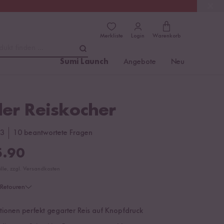
(4.76)
Trusted Shops
Merkliste
Login
Warenkorb
dukt finden ...
Sumi Launch
Angebote
Neu
ler Reiskocher
3
10 beantwortete Fragen
.90
ölle, zzgl. Versandkosten
Retouren
rtionen perfekt gegarter Reis auf Knopfdruck