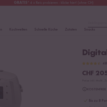
GRATIS
* 4 x Reis probieren - klicke hier! (ohne CH)
chweiz
Alle Zölle & Steuern
inklusive
Lieblingspro
en
Kochwelten
Schnelle Küche
Zutaten
Snacks
Digita
48
CHF
205
Preise inkl. MwSt., Z
KOSTENFREIE 
Bis zu 8 Po