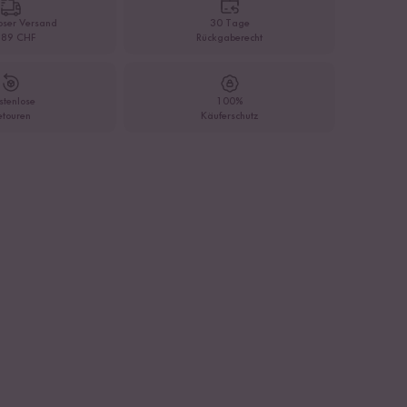
oser Versand
30 Tage
 89 CHF
Rückgaberecht
stenlose
100%
etouren
Käuferschutz