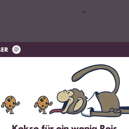
y
 gegarten Reis
 aus Keramik und praktischen Henkeln
Kekse für ein wenig Reis