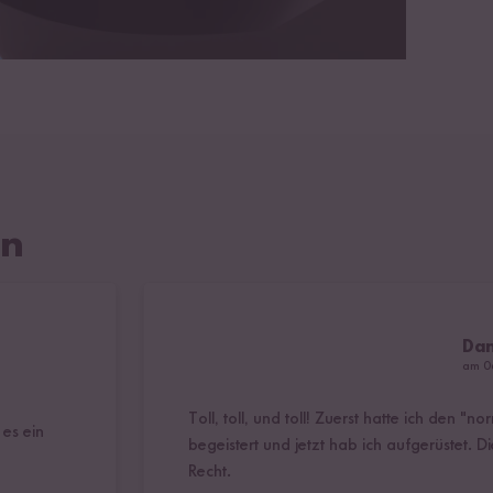
en
Da
am 0
Toll, toll, und toll! Zuerst hatte ich den 
 es ein
begeistert und jetzt hab ich aufgerüstet. Di
Recht.