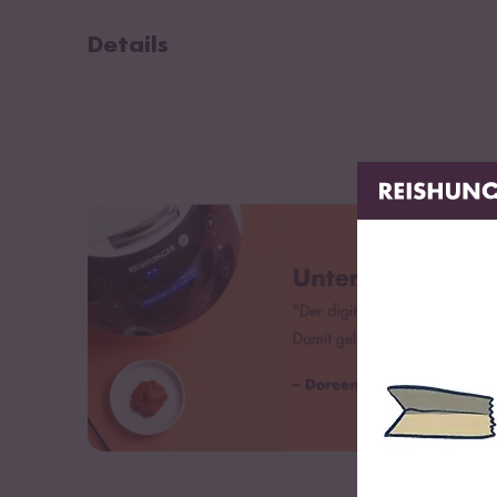
Details
Digitaler Reiskocher mit englischsprachigem LED-Displa
3 Jahre Herstellergarantie*
Fuzzy Logic mit 7-Kochphasen-Technologie für perfekt
12 Programme inkl. 7 spezielle Reismodi
Timer- und Warmhaltefunktion für bis zu 24 Stunden
Premium Innentopf mit doppelter Antihaftbeschichtung
Maße: Länge: 39 cm, Breite: 29 cm, Höhe: 24 cm
Leistung: 860-1020W / 220-240V
Füllmenge: 1,5 l (ca. 8 Cups Reis)
Gewicht: 5,05 kg
BPA-freier Kunststoff
Mit Sicherheitsverschluss