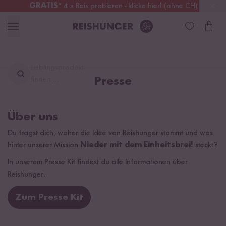
GRATIS
* 4 x Reis probieren - klicke hier! (ohne CH)
Schweiz
Alle Zölle & Steuern
inklusive
Lieblingsprodukt
finden ...
Presse
Über uns
Du fragst dich, woher die Idee von Reishunger stammt und was
hinter unserer Mission
Nieder mit dem Einheitsbrei!
steckt?
In unserem Presse Kit findest du alle Informationen über
Reishunger.
Zum Presse Kit