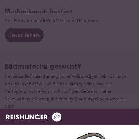
Markenlaunch bissfest
Das Stichwort zum Erfolg? Pasta di Gragnano
Jetzt lesen
Bildmaterial gesucht?
Um deine Berichterstattung zu vervollständigen fehlt dir noch
das richtige Bildmaterial? Das stellen wir dir gerne zur
Verfügung, achte jedoch darauf das dieses nur unter
Verwendung der angegebenen Fotocredits genutzt werden
darf.
Noch nicht das richtige dabei?
Melde dich bei uns!