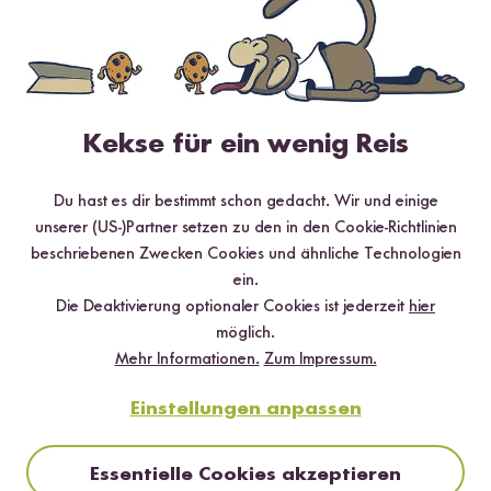
Zum Bildmaterial
RAZ
Kekse für ein wenig Reis
Reishunger Allgemeine Zeitung
Die RAZ - unsere eigene Berichterstattung. Mehrfach im Jahr
Du hast es dir bestimmt schon gedacht. Wir und einige
erscheint sie mit neuen Ausgaben und ist für unsere Kund:innen
unserer (US-)Partner setzen zu den in den Cookie-Richtlinien
in all unseren Paketen zu finden.
beschriebenen Zwecken Cookies und ähnliche Technologien
ein.
Was steht da so drin?
Die Deaktivierung optionaler Cookies ist jederzeit
hier
Alles! vom Geschehen hinter den Kulissen, über Flurfunk der
möglich.
Mitarbeiter, bis hin zu Rezeptideen, Produktneuheiten,
Mehr Informationen.
Zum Impressum.
Gewinnspielen, und natürlich jeder Menge Inspiration.
Einstellungen anpassen
Jetzt Lesen
Essentielle Cookies akzeptieren