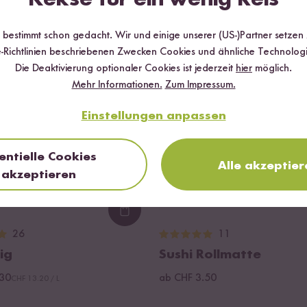
T BIS ZU 15 %
r bestimmt schon gedacht. Wir und einige unserer (US-)Partner setzen
-Richtlinien beschriebenen Zwecken Cookies und ähnliche Technologi
Die Deaktivierung optionaler Cookies ist jederzeit
hier
möglich.
Mehr Informationen.
Zum Impressum.
Einstellungen anpassen
entielle Cookies
Alle akzeptier
akzeptieren
Loading...
26
11
ig
Sushi Rollmatte
.30
ab CHF 3.50
CHF 13.20 / L