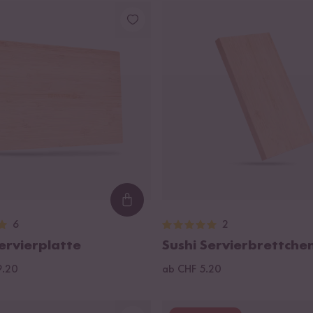
Loading...
6
2
ervierplatte
Sushi Servierbrettche
9.20
ab CHF 5.20