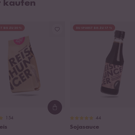
r kaufen
T BIS ZU 20 %
DU SPARST BIS ZU 17 %
Loading...
154
44
eis
Sojasauce