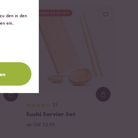
DU SPARST BIS ZU 10 %
 zu den in den
en ein.
en
Loading...
Loading...
21
Sushi Servier Set
ab CHF 22.95