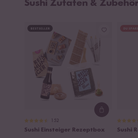
Sushi Zutaten & Zubehö
BESTSELLER
DU SPARS
Loading...
152
Sushi Einsteiger Rezeptbox
Sushi R