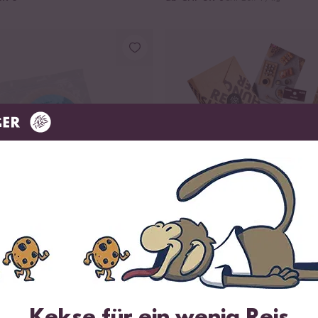
Loading...
37
8
ispapier
Sushi Equipment Box 
.90
ab CHF 70.50
CHF 24.50 / kg
Kekse für ein wenig Reis