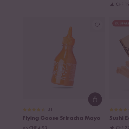
ab CHF 1
DU SPARS
Loading...
31
Flying Goose Sriracha Mayo
Sushi 
ab CHF 4.90
ab CHF 2