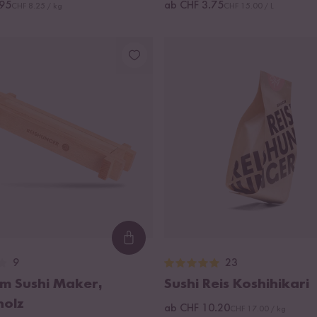
.95
ab CHF 3.75
CHF 8.25 / kg
CHF 15.00 / L
Loading...
9
23
m Sushi Maker,
Sushi Reis Koshihikari
holz
ab CHF 10.20
CHF 17.00 / kg