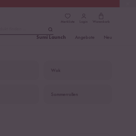
(4.76)
Trusted Shops
Merkliste
Login
Warenkorb
dukt finden ...
Sumi Launch
Angebote
Neu
Wok
Sommerrollen