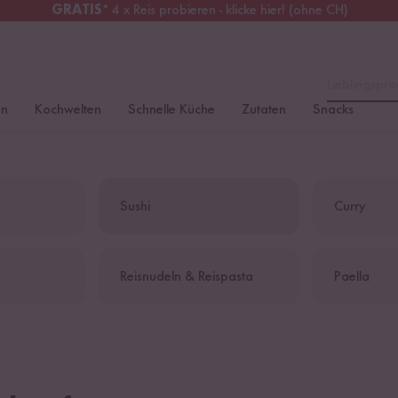
GRATIS
* 4 x Reis probieren - klicke hier! (ohne CH)
chweiz
Alle Zölle & Steuern
inklusive
Lieblingspro
en
Kochwelten
Schnelle Küche
Zutaten
Snacks
n
Sushi
Curry
Reisnudeln & Reispasta
Paella