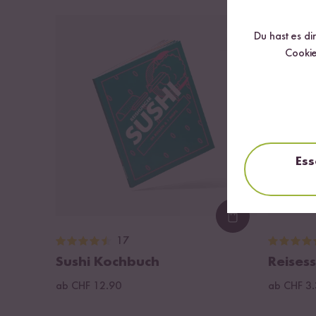
DU SPARS
Du hast es di
Cookie
Ess
Loading...
17
Sushi Kochbuch
Reisess
ab CHF 12.90
ab CHF 3