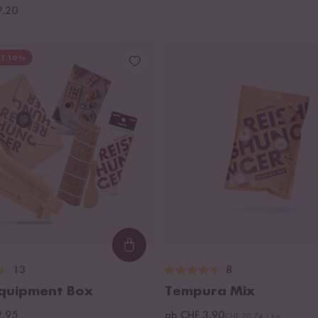
9.20
T 10 %
Loading...
13
8
Equipment Box
Tempura Mix
2.95
ab CHF 3.90
CHF 20.74 / kg