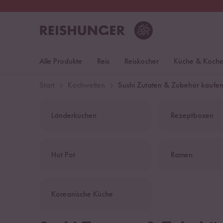
30 Tage
Rückgaberecht
S
Alle Produkte
Reis
Reiskocher
Küche & Koch
Start
Kochwelten
Sushi Zutaten & Zubehör kaufe
Länderküchen
Rezeptboxen
Hot Pot
Ramen
Koreanische Küche