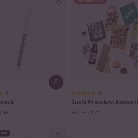
DU SPARST 16 %
Loading...
6
61
steck
Sushi Premium Rezep
3.50
ab CHF 53.70
RÜCK