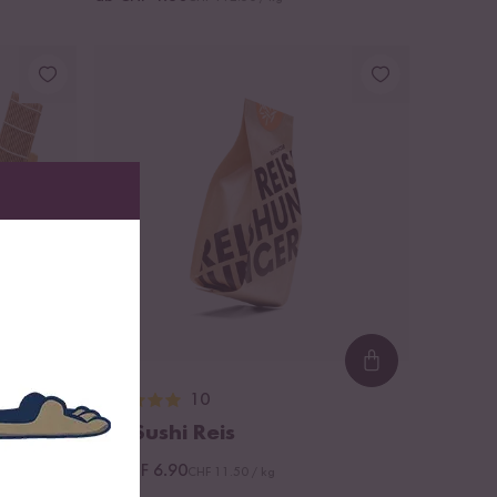
Loading...
Loading...
10
XXL
Bio Sushi Reis
ab CHF 6.90
CHF 11.50 / kg