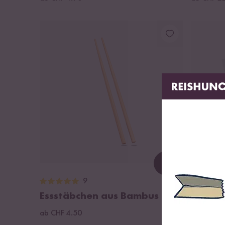
Loading...
9
Essstäbchen aus Bambus
Bio Re
ab CHF 4.50
ab CHF 4