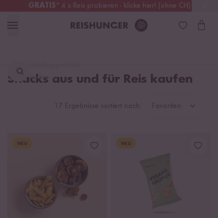
GRATIS
* 4 x Reis probieren - klicke hier! (ohne CH)
Schweiz
Alle Zölle & Steuern
inklusive
Lieblingsprodukt
Snacks aus und für Reis kaufen
finden ...
17 Ergebnisse sortiert nach
Favoriten
NEU
NEU