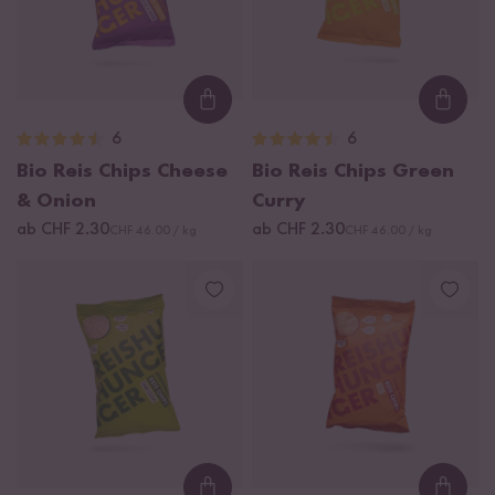
Loading...
Loadi
6
6
Bio Reis Chips Cheese
Bio Reis Chips Green
& Onion
Curry
ab CHF 2.30
ab CHF 2.30
CHF 46.00 / kg
CHF 46.00 / kg