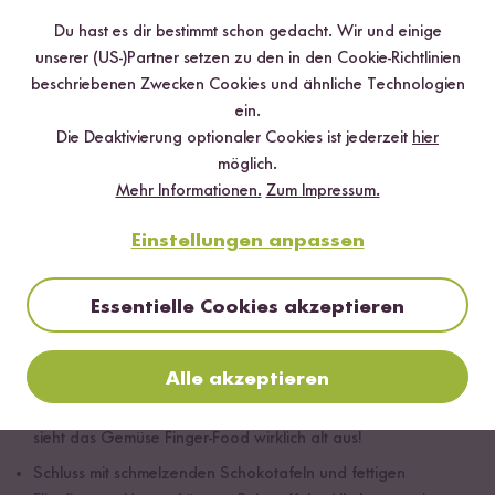
Du hast es dir bestimmt schon gedacht. Wir und einige
unserer (US-)Partner setzen zu den in den Cookie-Richtlinien
beschriebenen Zwecken Cookies und ähnliche Technologien
ein.
Die Deaktivierung optionaler Cookies ist jederzeit
hier
möglich.
Sommerliche Reis Snacks
Mehr Informationen.
Zum Impressum.
Du gehst zu einem spontanen Picknick im Park und möchtest
Einstellungen anpassen
nicht schon wieder die langweiligen Karottenstifte und
Gurkenscheiben mitbringen? Mit unseren drei
Reis Chips
Sorten lässt du jedes
Picknick Herz höherschlagen
. Von
Essentielle Cookies akzeptieren
fein gesalzen über pfeffrig pikant bis aromatisch mediterran –
der perfekte Snack to go! Bei unseren Reis Chips ist für jeden
Alle akzeptieren
Geschmack etwas dabei. Das Beste: Du kannst die Chips ideal
in Sour Creme, Guacamole, Hummus & Co dippen. Daneben
sieht das Gemüse Finger-Food wirklich alt aus!
Schluss mit schmelzenden Schokotafeln und fettigen