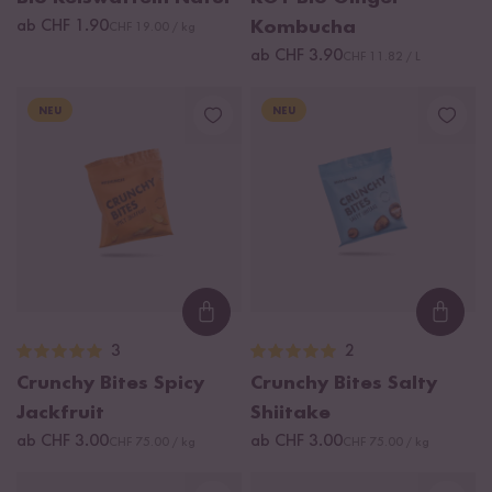
ab CHF 1.90
Kombucha
CHF 19.00 / kg
ab CHF 3.90
CHF 11.82 / L
NEU
NEU
Loading...
Loadi
3
2
Crunchy Bites Spicy
Crunchy Bites Salty
Jackfruit
Shiitake
ab CHF 3.00
ab CHF 3.00
CHF 75.00 / kg
CHF 75.00 / kg