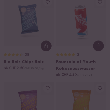
Loading...
Loadi
38
2
Bio Reis Chips Salz
Fountain of Youth
ab CHF 2.50
Kokosnusswasser
CHF 50.00 / kg
ab CHF 5.40
CHF 9.78 / L