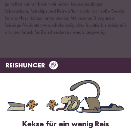
genießen kannst, bieten wir neben knusprig-salzigen
Reiscrackern, Reischips und Reiswaffeln auch noch süße Snacks
für alle Naschkatzen unter uns an. Mit unseren 3 veganen
Reisriegel-Varianten von schokoladig über fruchtig bis salzig-süß
wird der Snack für Zwischendurch niemals langweilig.
Der perfekte Snack für jede Situation
Für wen sich unsere Reis Snacks eignen? Wir sind uns sicher: für
alle, die Snacks lieben! Glaubst du nicht? Wir beweisen es dir!
Kekse für ein wenig Reis