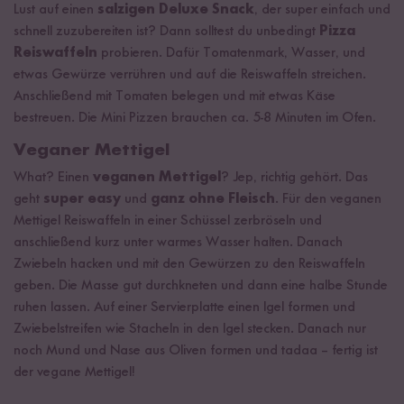
Lust auf einen
salzigen Deluxe Snack
, der super einfach und
schnell zuzubereiten ist? Dann solltest du unbedingt
Pizza
Reiswaffeln
probieren. Dafür Tomatenmark, Wasser, und
etwas Gewürze verrühren und auf die Reiswaffeln streichen.
Anschließend mit Tomaten belegen und mit etwas Käse
bestreuen. Die Mini Pizzen brauchen ca. 5-8 Minuten im Ofen.
Veganer Mettigel
What? Einen
veganen Mettigel
? Jep, richtig gehört. Das
geht
super easy
und
ganz ohne Fleisch
. Für den veganen
Mettigel Reiswaffeln in einer Schüssel zerbröseln und
anschließend kurz unter warmes Wasser halten. Danach
Zwiebeln hacken und mit den Gewürzen zu den Reiswaffeln
geben. Die Masse gut durchkneten und dann eine halbe Stunde
ruhen lassen. Auf einer Servierplatte einen Igel formen und
Zwiebelstreifen wie Stacheln in den Igel stecken. Danach nur
noch Mund und Nase aus Oliven formen und tadaa – fertig ist
der vegane Mettigel!