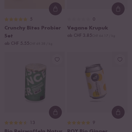
Loading...
Loadi
5
0
Crunchy Bites Probier
Vegane Krupuk
Set
ab CHF 3.85
CHF 64.17 / kg
ab CHF 5.55
CHF 69.38 / kg
Loading...
Loadi
13
9
Bio Reiswaffeln Natur
ROY Bio Ginger