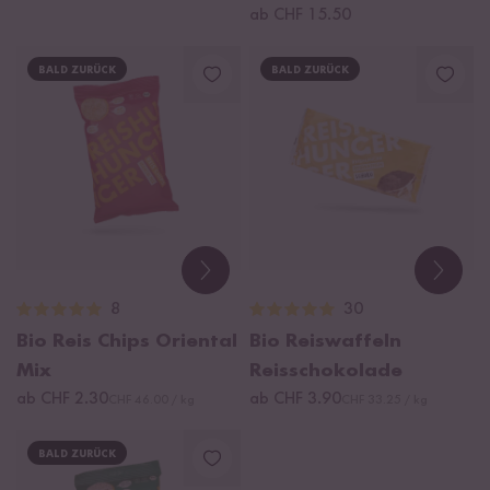
ab CHF 15.50
BALD ZURÜCK
BALD ZURÜCK
8
30
Bio Reis Chips Oriental
Bio Reiswaffeln
Mix
Reisschokolade
ab CHF 2.30
ab CHF 3.90
CHF 46.00 / kg
CHF 33.25 / kg
BALD ZURÜCK