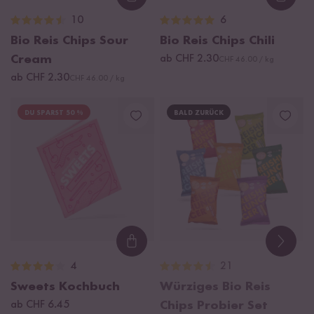
Loading...
Loadi
10
6
Bio Reis Chips Sour
Bio Reis Chips Chili
Cream
ab CHF 2.30
CHF 46.00 / kg
ab CHF 2.30
CHF 46.00 / kg
DU SPARST 50 %
BALD ZURÜCK
Loading...
4
21
Sweets Kochbuch
Würziges Bio Reis
ab CHF 6.45
Chips Probier Set