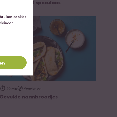
Rijstepap met speculaas
ebruiken cookies
eleinden.
ren
op het recept
Vegetarisch
20 min
Gevulde naanbroodjes