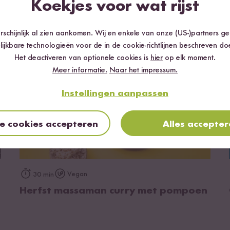
Koekjes voor wat rijst
Gele sadri rijst met boerenkool curry
schijnlijk al zien aankomen. Wij en enkele van onze (US-)partners g
lijkbare technologieën voor de in de cookie-richtlijnen beschreven do
Het deactiveren van optionele cookies is
hier
op elk moment.
Meer informatie.
Naar het impressum.
Instellingen aanpassen
le cookies accepteren
Alles accepte
op het recept
Vegan
30 min
Herfst massaman curry met pompoen