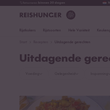
Retourneren
binnen 30 dagen
Rijstkokers
Rijstsoorten
Hele Variëteit
Keukeng
Start
Recepten
Uitdagende gerechten
Uitdagende gere
Voeding
Gelegenheid
Inspanning