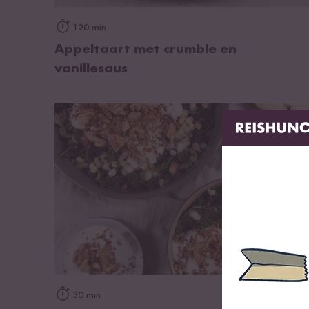
op het recept
120 min
Appeltaart met crumble en
vanillesaus
op het recept
30 min