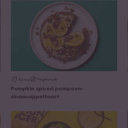
op het recept
Vegetarisch
40 min
Pumpkin spiced pompoen-
sinaasappeltaart