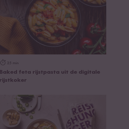
op het recept
25 min
Baked feta rijstpasta uit de digitale
rijstkoker