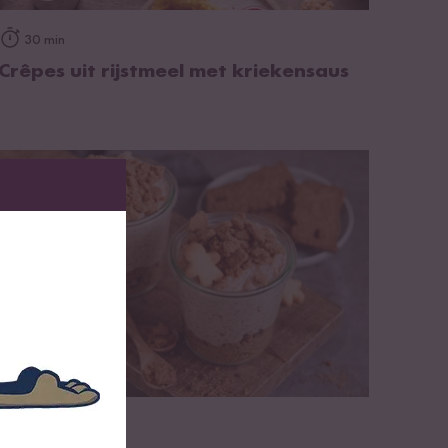
op het recept
30 min
Crêpes uit rijstmeel met kriekensaus
op het recept
35 min