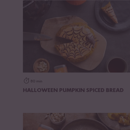
op het recept
80 min
HALLOWEEN PUMPKIN SPICED BREAD