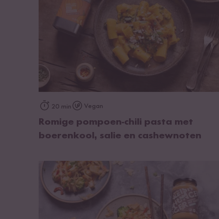
op het recept
Vegan
20 min
Romige pompoen-chili pasta met
boerenkool, salie en cashewnoten