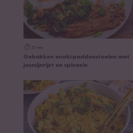
op het recept
25 min
Gebakken enoki-paddenstoelen met
jasmijnrijst en spinazie