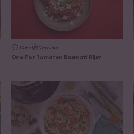
op het recept
Vegetarisch
30 min
One Pot Tomaten Basmati Rijst