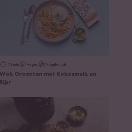
op het recept
Vegan
Vegetarisch
20 min
Wok Groenten met Kokosmelk en
Rijst