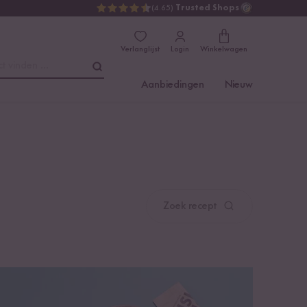
(4.65)
Trusted Shops
Verlanglijst
Login
Winkelwagen
t vinden ...
Aanbiedingen
Nieuw
Zoek recept