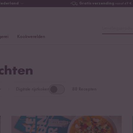
Nederland
Gratis verzending
vanaf 49 €
Lievelingsproduc
erei
Kookwerelden
chten
Digitale rijstkoker
88 Recepten