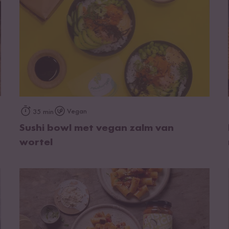
op het recept
Vegan
35 min
Sushi bowl met vegan zalm van
wortel