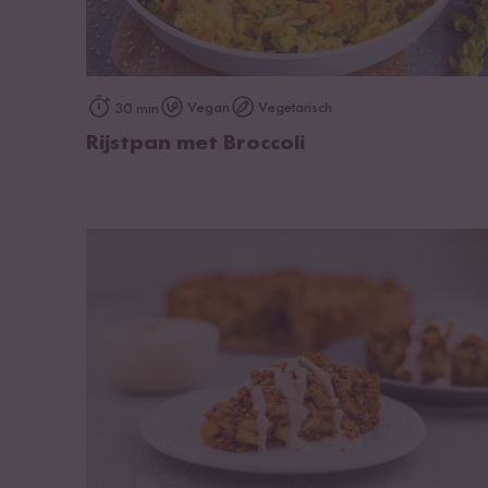
op het recept
Vegan
Vegetarisch
30 min
Rijstpan met Broccoli