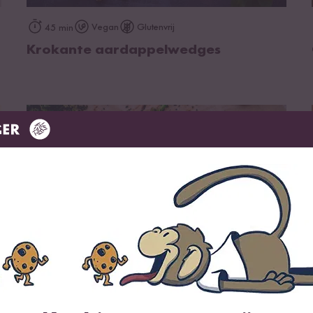
op het recept
Vegan
Glutenvrij
45 min
Krokante aardappelwedges
op het recept
Vegan
Vegetarisch
45 min