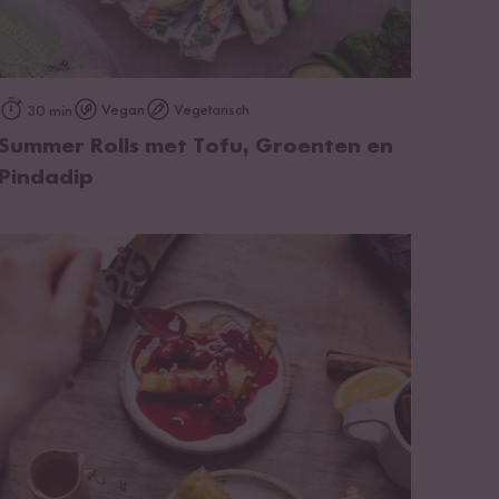
op het recept
Vegan
Vegetarisch
30 min
Summer Rolls met Tofu, Groenten en
Pindadip