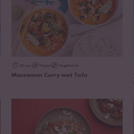
op het recept
Vegan
Vegetarisch
40 min
Massaman Curry met Tofu