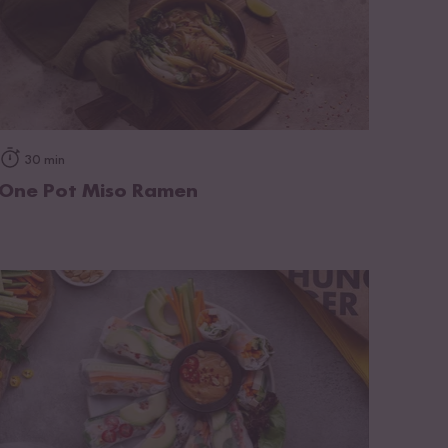
op het recept
30 min
One Pot Miso Ramen