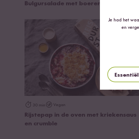
Bulgursalade met boerenkool
Je had het waar
en verge
Essentië
op het recept
Vegan
30 min
Rijstepap in de oven met kriekensaus
en crumble