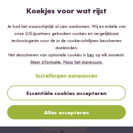
Koekjes voor wat rijst
Je had het waarschijnlijk al zien aankomen. Wij en enkele van
onze (US-)partners gebruiken cookies en vergelijkbare
technologieën voor de in de cookie-richtlijnen beschreven
22
12
doeleinden.
Indian Curry Box
Reishunger
Het deactiveren van optionele cookies is
hier
op elk moment.
vanaf 15,99 €
Kookschort
Meer informatie.
Naar het impressum.
Instellingen aanpassen
Essentiële cookies accepteren
Alles accepteren