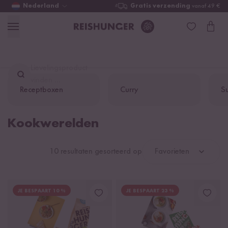
Nederland
Gratis verzending
vanaf 49 €
Lievelingsproduct
vinden ...
Receptboxen
Curry
Su
Kookwerelden
10 resultaten gesorteerd op
Favorieten
JE BESPAART 10 %
JE BESPAART 23 %