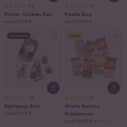
95
21
Butter Chicken Box
Paella Box
vanaf 15,99 €
vanaf 19,49 €
BESTSELLER
NIEUW
Loading...
Loadi
32
31
Rijstepap Box
Grote Risotto
vanaf 12,49 €
Probeerset
vanaf 34,99 €
19,99 € / kg