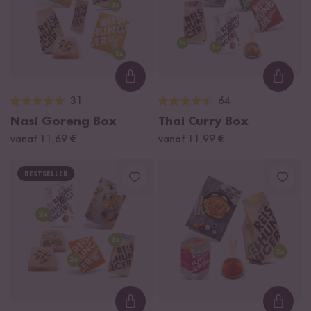
Loading...
Loadi
31
64
Nasi Goreng Box
Thai Curry Box
vanaf 11,69 €
vanaf 11,99 €
BESTSELLER
Loading...
Loadi