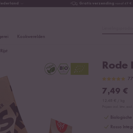
Nederland
Gratis verzending
vanaf 49 €
Lievelingsproduc
erei
Kookwerelden
ijst
Rode B
77
7,49
€
12,48
€
/
kg
Prijzen incl. btw, ex
Biologische 
Rosso Integ