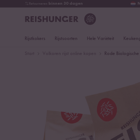
Retourneren
binnen 30 dagen
Rijstkokers
Rijstsoorten
Hele Variëteit
Keukeng
Start
Volkoren rijst online kopen
Rode Biologische R