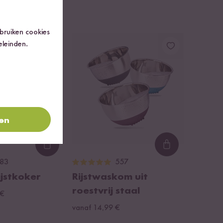
ebruiken cookies
eleinden.
ren
Loading...
Loading...
83
557
ijstkoker
Rijstwaskom uit
roestvrij staal
 €
vanaf 14,99 €