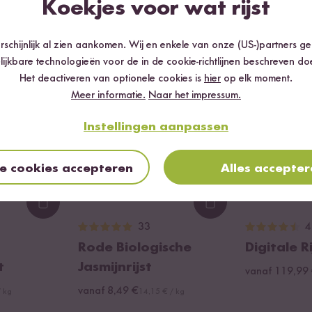
Koekjes voor wat rijst
Vaak samen gekocht
schijnlijk al zien aankomen. Wij en enkele van onze (US-)partners g
lijkbare technologieën voor de in de cookie-richtlijnen beschreven do
Het deactiveren van optionele cookies is
hier
op elk moment.
Meer informatie.
Naar het impressum.
Instellingen aanpassen
le cookies accepteren
Alles accepte
Loading...
Loading...
33
4
Rode Biologische
Digitale R
t
Jasmijnrijst
vanaf 119,99
vanaf 8,49 €
/ kg
14,15 € / kg