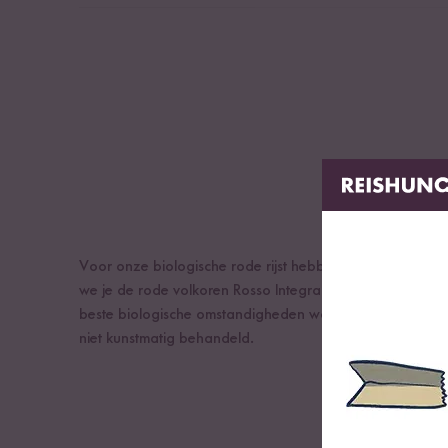
Gemiddelde voedingswaarden per 100g/ml:
Energie
Vetten
waarvan verzadigde vetzuren
Koolhydraten
waarvan suikers
Eiwitten
Zout
Voor onze biologische rode rijst hebben we gekozen voo
we je de rode volkoren Rosso Integrale uit
Piemonte in
beste biologische omstandigheden wordt geteeld. De
ko
niet kunstmatig behandeld.