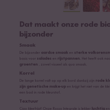
Dat maakt onze rode biol
bijzonder
Smaak
De bijzonder
aardse smaak
en
sterke volkorens
basis voor
salades
en
rijstpannen
. Het heeft ook na
groenten
, zowel visueel als qua smaak.
Korrel
De lange korrel valt op op elk bord dankzij zijn
rode kl
zijn genetische make-up
en krijgt het niet van de kl
een bad in rode kleurstof.
Textuur
Ciao kleefrijst! Onze Rosso Integrale is lekker
luchtig
en