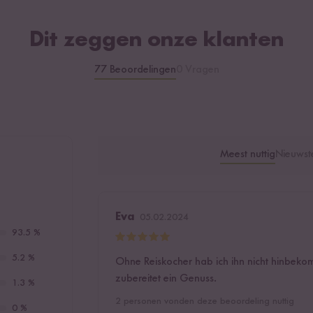
Dit zeggen onze klanten
77 Beoordelingen
0 Vragen
Meest nuttig
Nieuwst
Eva
05.02.2024
93.5 %
5.2 %
Ohne Reiskocher hab ich ihn nicht hinbeko
zubereitet ein Genuss.
1.3 %
2
personen vonden deze beoordeling nuttig
0 %