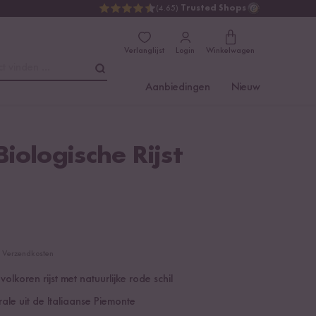
(4.65)
Trusted Shops
Verlanglijst
Login
Winkelwagen
t vinden ...
Aanbiedingen
Nieuw
iologische Rijst
cl. Verzendkosten
volkoren rijst met natuurlijke rode schil
rale uit de Italiaanse Piemonte