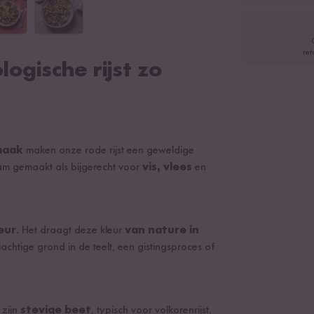
ret
ogische rijst zo
maak
maken onze rode rijst een geweldige
am gemaakt als bijgerecht voor
vis, vlees
en
eur
. Het draagt deze kleur
van nature in
eiachtige grond in de teelt, een gistingsproces of
 zijn
stevige beet
, typisch voor volkorenrijst,