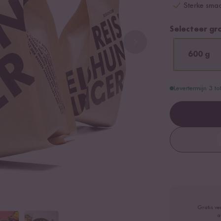
Sterke smaa
Selecteer gr
600 g
Levertermijn 3 t
Gratis ve
a