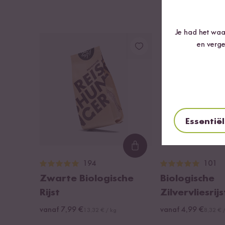
Je had het waar
en verge
Essentië
Loading...
194
101
Zwarte Biologische
Biologische
Rijst
Zilvervliesrijs
vanaf 7,99 €
vanaf 4,99 €
13,32 € / kg
8,32 € 