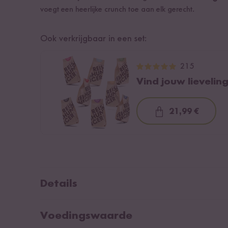
voegt een heerlijke crunch toe aan elk gerecht.
Ook verkrijgbaar in een set:
215
Vind jouw lieveling
21,99 €
Loading...
Details
Rijstproduct van gecontroleerde biologische teelt.
Voedingswaarde
Van nature veganistisch en glutenvrij.