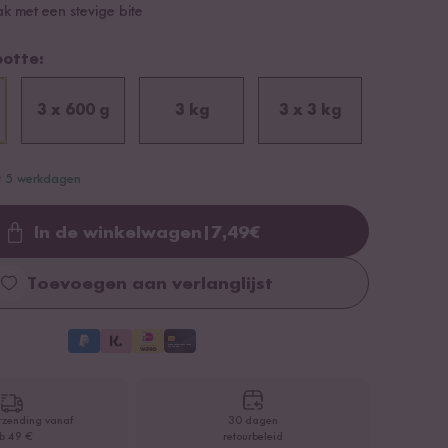
k met een stevige bite
ootte:
3 x 600 g
3 kg
3 x 3 kg
ot 5 werkdagen
In de winkelwagen
|
7,49
€
Loading...
Toevoegen aan verlanglijst
rzending vanaf
30 dagen
b 49 €
retourbeleid