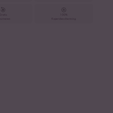
Gratis
100%
ourneren
Kopersbescherming