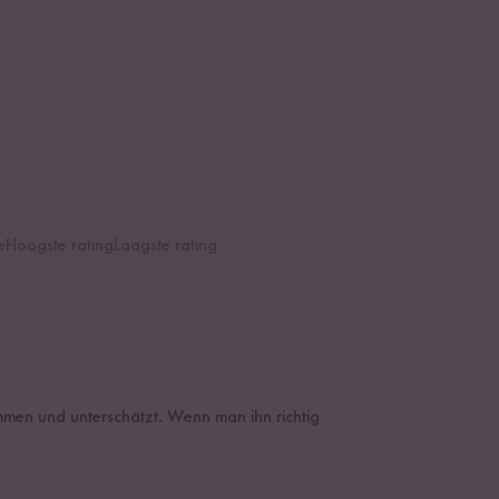
e
Hoogste rating
Laagste rating
mmen und unterschätzt. Wenn man ihn richtig