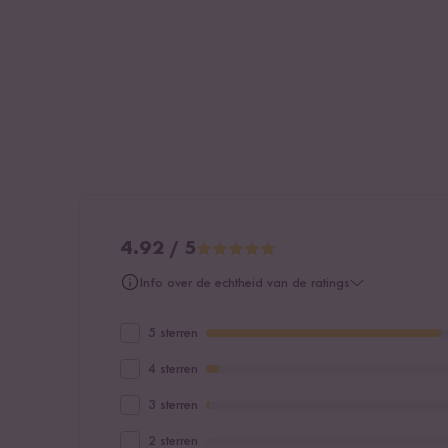
4.92 / 5
Info over de echtheid van de ratings
5 sterren
4 sterren
3 sterren
2 sterren