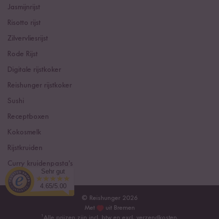
Jasmijnrijst
Risotto rijst
Zilvervliesrijst
Rode Rijst
Digitale rijstkoker
Reishunger rijstkoker
Sushi
Receptboxen
Kokosmelk
Rijstkruiden
Curry kruidenpasta's
Sehr gut
4.65/5.00
© Reishunger 2026
Met
uit Bremen
¹
Alle prijzen zijn incl. btw en excl.
verzendkosten
.