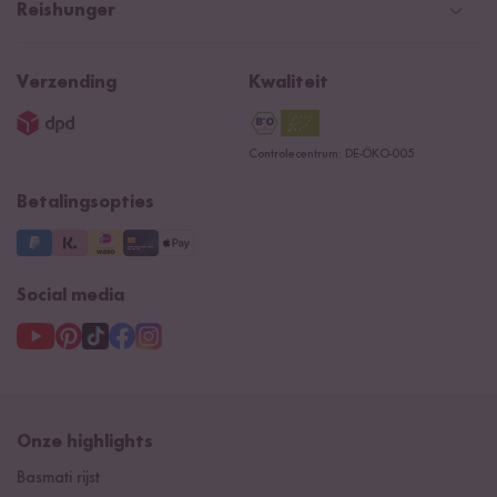
Retourneren
Betaalmethoden
Nederland
Reishunger
Algemene verkoopvoorwaarden
Recepten
NIEUW
Newsletter
Privacy
Reishunger lexicon
Verzending
Kwaliteit
Impressum
Contacteer ons
Controlecentrum: DE-ÖKO-005
Betalingsopties
Social media
Onze highlights
Basmati rijst