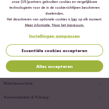
onze (US-)partners gebruiken cookies en vergelijkbare
technologieën voor de in de cookie-richtlijnen beschreven
doeleinden.
Inschrijven
Het deactiveren van optionele cookies is
hier
op elk moment.
Meer informatie.
Naar het impressum.
*Je kan je op elk moment uitschrijven, maar dat zal je zeker niet willen!
Instellingen aanpassen
Essentiële cookies accepteren
Alles accepteren
Land veranderen
Duitsland
Klantenservice
Zwitserland
Help Center (FAQ)
Voorwaarden & Privacy
Oostenrijk
Verzendingsinformatie