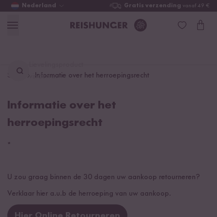
Nederland
Gratis verzending
vanaf 49 €
Lievelingsproduct
Start
Informatie over het herroepingsrecht
vinden ...
Informatie over het
herroepingsrecht
*
U zou graag binnen de 30 dagen uw aankoop retourneren?
Verklaar hier a.u.b de herroeping van uw aankoop.
Hier Online Retourneren