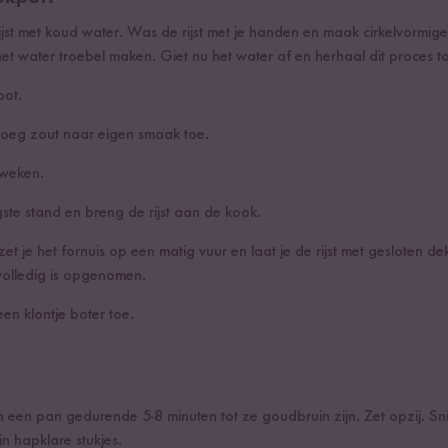
rijst met koud water. Was de rijst met je handen en maak cirkelvormi
het water troebel maken. Giet nu het water af en herhaal dit proces tot 
pot.
 voeg zout naar eigen smaak toe.
 weken.
ste stand en breng de rijst aan de kook.
et je het fornuis op een matig vuur en laat je de rijst met gesloten 
volledig is opgenomen.
n klontje boter toe.
een pan gedurende 5-8 minuten tot ze goudbruin zijn. Zet opzij. Snij
n hapklare stukjes.