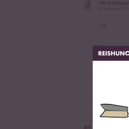
150
ml Biologis
Extra romig met 50% 
1
Ui
1
Courgette
1
Groene papri
1
tl Koriander
1
tl Chilipoeder
1
el Pindakaas