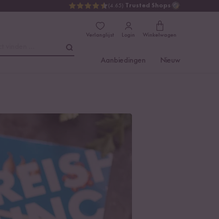
(4.65)
Trusted Shops
Verlanglijst
Login
Winkelwagen
t vinden ...
Aanbiedingen
Nieuw