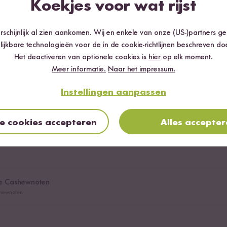
Koekjes voor wat rijst
sche pindakaas
schijnlijk al zien aankomen. Wij en enkele van onze (US-)partners g
lijkbare technologieën voor de in de cookie-richtlijnen beschreven do
Het deactiveren van optionele cookies is
hier
op elk moment.
Meer informatie.
Naar het impressum.
Instellingen aanpassen
le cookies accepteren
Alles accepte
he Cashewnoten
shewnoten