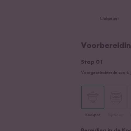
Chilipeper
Voorbereidi
Stap 01
Voorgeselecteerde soort:
Kookpot
Rijstkoker
Bereiding in de Ko