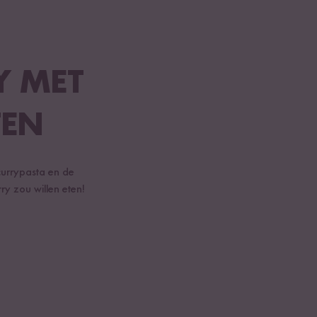
Y MET
TEN
 currypasta en de
y zou willen eten!