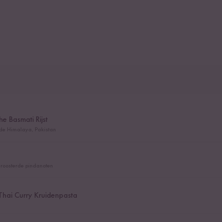
he Basmati Rijst
 de Himalaya, Pakistan
geroosterde pindanoten
hai Curry Kruidenpasta