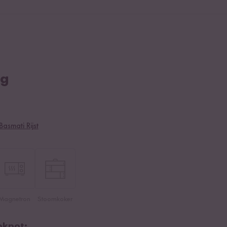
ng
Basmati Rijst
Magnetron
Stoomkoker
okpot: