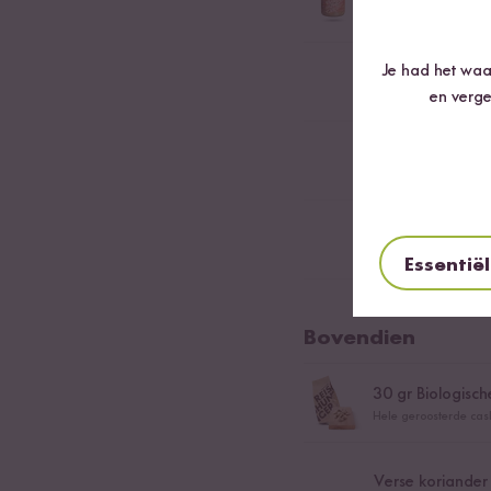
Extra romige biologi
Je had het waar
300
ml Water
en verge
250
gr Broccoli
0,5
Limoen
Essentië
Bovendien
30
gr Biologisc
Hele geroosterde ca
Verse koriander