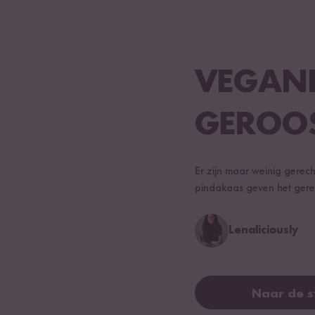
VEGAN
GEROO
Er zijn maar weinig gerecht
pindakaas geven het gerec
Lenaliciously
Naar de 