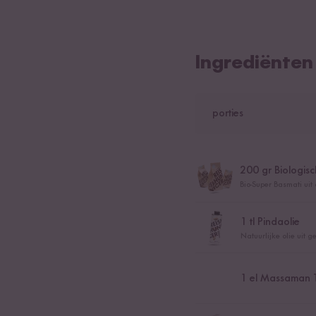
Ingrediënten
porties
200
gr Biologisc
Bio-Super Basmati uit
1
tl Pindaolie
Natuurlijke olie uit 
1
el Massaman T