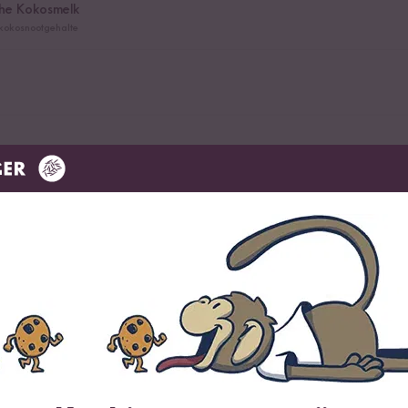
che Kokosmelk
kokosnootgehalte
ka