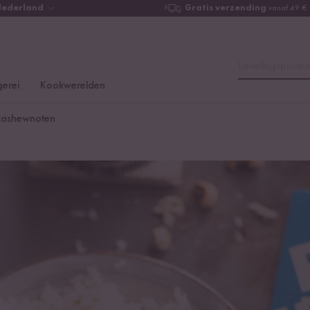
Nederland
Gratis verzending
vanaf 49 €
Lievelingsproduc
erei
Kookwerelden
cashewnoten