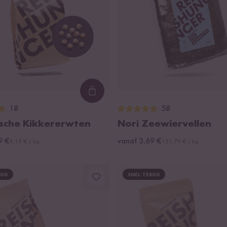
Loading...
18
58
ische Kikkererwten
Nori Zeewiervellen
9 €
vanaf 3,69 €
9,15 € / kg
131,79 € / kg
RUG
SNEL TERUG