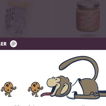
Loading...
29
8
r
Pindakaas
9 €
vanaf 3,99 €
14,90 € / kg
15,96 € / kg