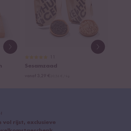
11
n
Sesamzaad
vanaf 3,29 €
20,56 € / kg
ef
ol rijst, exclusieve
 welkomstgeschenk