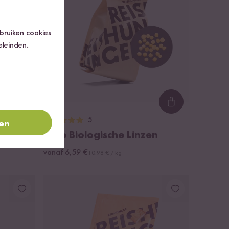
ebruiken cookies
eleinden.
Loading...
Loading...
5
ren
nzen
Gele Biologische Linzen
vanaf 6,59 €
10,98 € / kg