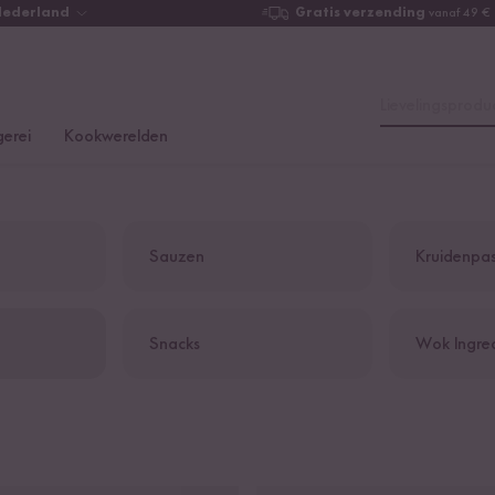
Nederland
Gratis verzending
vanaf 49 €
Lievelingsproduc
erei
Kookwerelden
Sauzen
Kruidenpas
Snacks
Wok Ingre