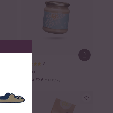
Loading...
Loading...
8
Tahin
vanaf 4,79 €
19,16 € / kg