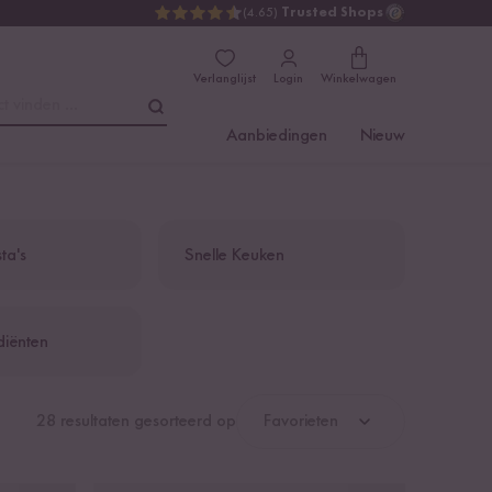
(4.65)
Trusted Shops
Verlanglijst
Login
Winkelwagen
t vinden ...
Aanbiedingen
Nieuw
ta's
Snelle Keuken
diënten
28 resultaten gesorteerd op
Favorieten