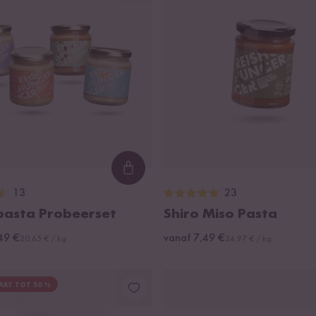
Loading...
13
23
asta Probeerset
Shiro Miso Pasta
49 €
vanaf 7,49 €
20,65 € / kg
24,97 € / kg
ART TOT 50 %