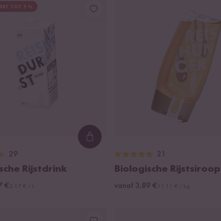
ART TOT 5 %
Loading...
29
21
sche Rijstdrink
Biologische Rijstsiroop
7 €
vanaf 3,89 €
2,17 € / L
11,11 € / kg