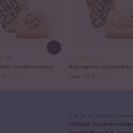
20
6
ische Cashewnoten
Biologische Amandele
9 €
vanaf 1,99 €
29,90 € / kg
66,33 € / kg
Schrijf je nu in voor de nieuwsbri
Ontdek kookwerelden v
aanbiedingen & jouw