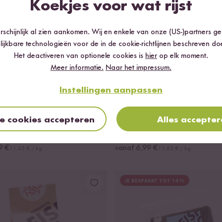
Koekjes voor wat rijst
schijnlijk al zien aankomen. Wij en enkele van onze (US-)partners g
lijkbare technologieën voor de in de cookie-richtlijnen beschreven do
Het deactiveren van optionele cookies is
hier
op elk moment.
Meer informatie.
Naar het impressum.
Instellingen aanpassen
Loading...
29
11
le cookies accepteren
Alles accepte
Biologische Quinoa
Biologische Beluga Li
9 €
vanaf 6,99 €
11,65 € / kg
11,65 € / kg
JE BESPAART TOT 14 %