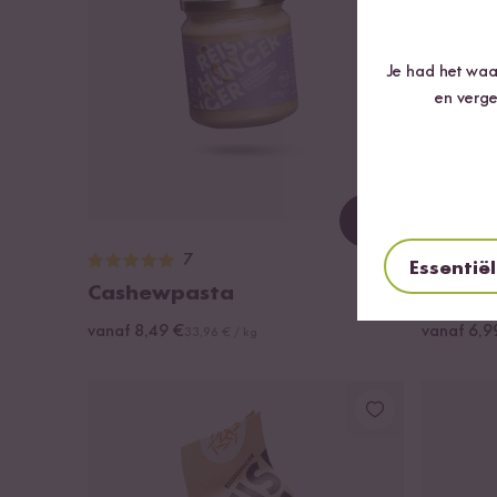
Je had het waar
en verge
Loading...
7
Essentië
Cashewpasta
Witte 
vanaf 8,49 €
vanaf 6,9
33,96 € / kg