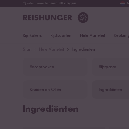
Retourneren
binnen 30 dagen
Rijstkokers
Rijstsoorten
Hele Variëteit
Keukeng
Start
Hele Variëteit
Ingrediënten
Receptboxen
Rijstpasta
Kruiden en Oliën
Ingrediënten
Ingrediënten