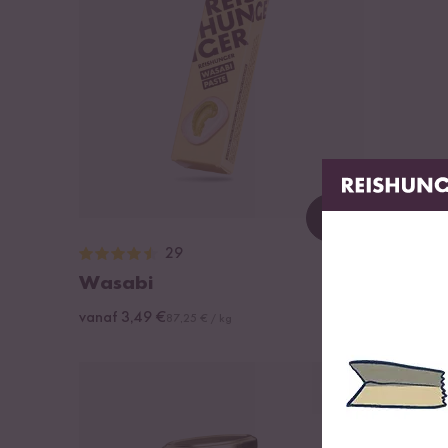
Loading...
29
Wasabi
Gembe
vanaf 3,49 €
vanaf 1,4
87,25 € / kg