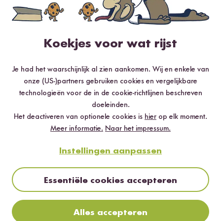
Loading...
Loadi
70
11
Rijstglaasje
Paella Pannenset
vanaf 8,99 €
vanaf 25,99 €
Koekjes voor wat rijst
SNEL TERUG
Je had het waarschijnlijk al zien aankomen. Wij en enkele van
onze (US-)partners gebruiken cookies en vergelijkbare
technologieën voor de in de cookie-richtlijnen beschreven
doeleinden.
Het deactiveren van optionele cookies is
hier
op elk moment.
Meer informatie.
Naar het impressum.
Instellingen aanpassen
Loading...
1
64
Essentiële cookies accepteren
Reishunger
Rijstsluiting
Babyrompertje
vanaf 4,69 €
Alles accepteren
vanaf 9,99 €