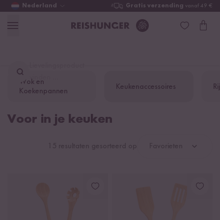
Nederland
Gratis verzending
vanaf 49 €
Lievelingsproduct
vinden ...
Wok en
Keukenaccessoires
Ri
Koekenpannen
Voor in je keuken
15 resultaten gesorteerd op
Favorieten