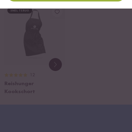
SNEL TERUG
12
Reishunger
Kookschort