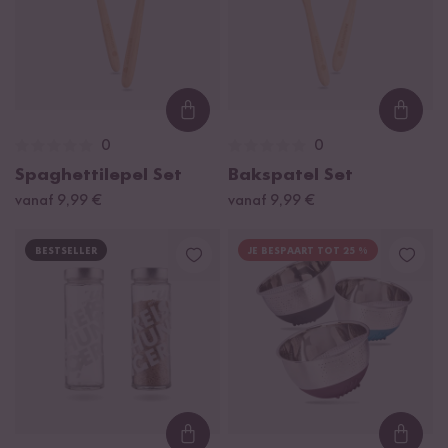
Loading...
Loadi
0
0
Spaghettilepel Set
Bakspatel Set
vanaf 9,99 €
vanaf 9,99 €
BESTSELLER
JE BESPAART TOT 25 %
Loading...
Loadi