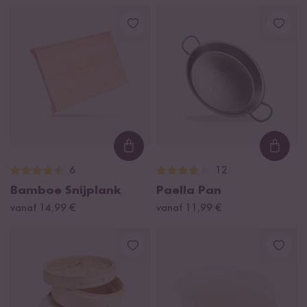
Loading...
Loadi
6
12
Bamboe Snijplank
Paella Pan
vanaf 14,99 €
vanaf 11,99 €