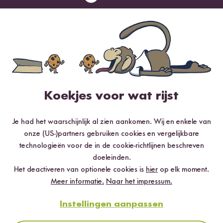
Rijstkruidenmix
Rijstkruidenmix
vanaf 5,99 €
vanaf 5,99 €
66,56 € / kg
74,88 € / kg
Koekjes voor wat rijst
Je had het waarschijnlijk al zien aankomen. Wij en enkele van
onze (US-)partners gebruiken cookies en vergelijkbare
Loading...
Loadi
technologieën voor de in de cookie-richtlijnen beschreven
18
0
doeleinden.
Classic Rijstepap
Curry Rijst Topping
Het deactiveren van optionele cookies is
hier
op elk moment.
Kruidenmix
vanaf 5,99 €
Meer informatie.
Naar het impressum.
70,79 € / kg
vanaf 5,99 €
59,90 € / kg
Instellingen aanpassen