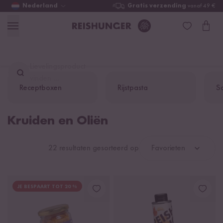
Nederland
Gratis verzending
vanaf 49 €
Lievelingsproduct
vinden ...
Receptboxen
Rijstpasta
S
Kruiden en Oliën
22 resultaten gesorteerd op
Favorieten
JE BESPAART TOT 20 %