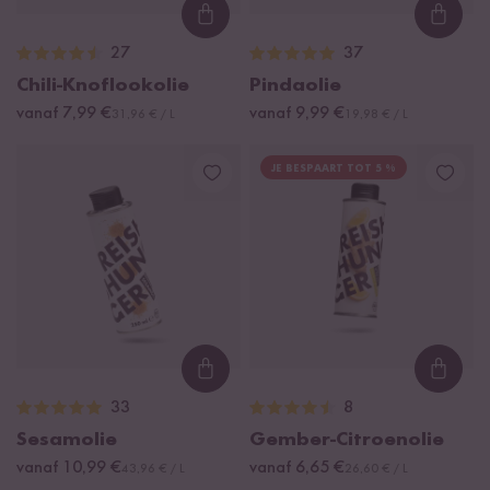
Loading...
Loadi
27
37
Chili-Knoflookolie
Pindaolie
vanaf 7,99 €
vanaf 9,99 €
31,96 € / L
19,98 € / L
JE BESPAART TOT 5 %
Loading...
Loadi
33
8
Sesamolie
Gember-Citroenolie
vanaf 10,99 €
vanaf 6,65 €
43,96 € / L
26,60 € / L