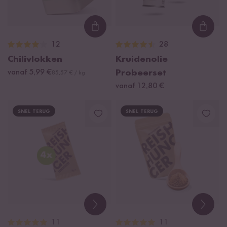
Loading...
Loadi
12
28
Chilivlokken
Kruidenolie
vanaf 5,99 €
Probeerset
85,57 € / kg
vanaf 12,80 €
SNEL TERUG
SNEL TERUG
11
11