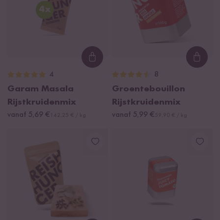
Loading...
Loadi
4
8
Garam Masala
Groentebouillon
Rijstkruidenmix
Rijstkruidenmix
vanaf 5,69 €
vanaf 5,99 €
142,25 € / kg
59,90 € / kg