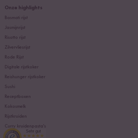
Onze highlights
Basmati rijst
Jasmijnrijst
Risotto rijst
Zilvervliesrijst
Rode Rijst
Digitale rijstkoker
Reishunger rijstkoker
Sushi
Receptboxen
Kokosmelk
Rijstkruiden
Curry kruidenpasta's
Sehr gut