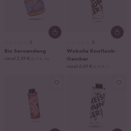
Loading...
Loadi
0
0
Bio Seroendeng
Wokolie Knoflook-
vanaf 2,39 €
Gember
28,12 € / kg
vanaf 6,49 €
24,99 € / L