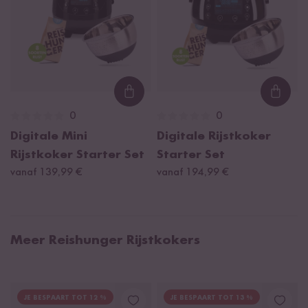
Loading...
Loadi
0
0
Digitale Mini
Digitale Rijstkoker
Rijstkoker Starter Set
Starter Set
vanaf 139,99 €
vanaf 194,99 €
Meer Reishunger Rijstkokers
JE BESPAART TOT 12 %
JE BESPAART TOT 13 %