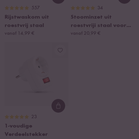
Loading...
Loadi
557
34
Rijstwaskom uit
Stoominzet uit
roestvrij staal
roestvriji staal voor
vanaf 14,99 €
Reishunger digitale
vanaf 20,99 €
rijstkoker 1,5l
Loading...
23
1-voudige
Verdeelstekker