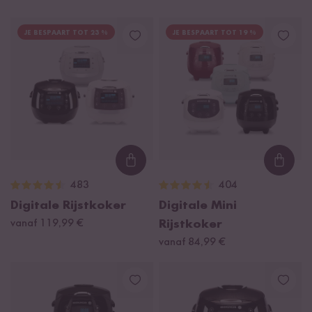
JE BESPAART TOT 23 %
JE BESPAART TOT 19 %
Loading...
Loadi
483
404
Digitale Rijstkoker
Digitale Mini
vanaf 119,99 €
Rijstkoker
vanaf 84,99 €