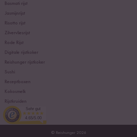
Basmati rijst
Jasmijnrijst
Risotto rijst
Zilvervliesrijst
Rode Rijst
Digitale rijstkoker
Reishunger rijstkoker
Sushi
Receptboxen
Kokosmelk
Rijstkruiden
Sehr gut
Curry kruidenpasta's
4.65/5.00
© Reishunger 2026