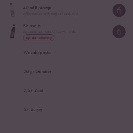
40
ml Rijstazijn
Loadi
Azijn voor de verfijning van sushi rijst
Sojasaus
Sojasaus voor het kruiden van sushi
Loadi
op aanbieding
Wasabi pasta
20
gr Gember
2,5
tl Zout
5
tl Suiker