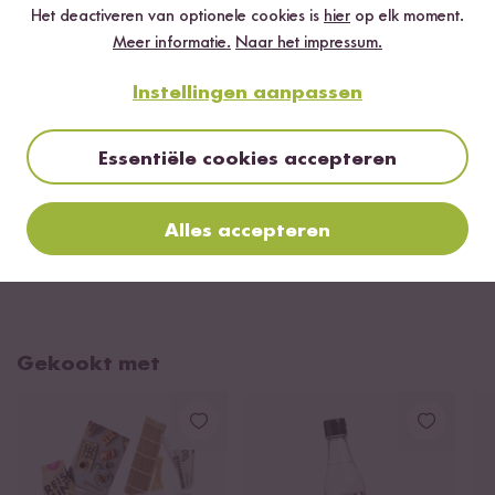
Het deactiveren van optionele cookies is
hier
op elk moment.
VOOR NIGIRI SUSHI:
Meer informatie.
Naar het impressum.
Haal een handvol rijst uit de kom. Vorm de rijst met de hand tot
een stuk dat ongeveer de vorm en grootte heeft van een
Instellingen aanpassen
wijnkurk.
de vorm en grootte van een wijnkurk.
Bedek nu de rijst met de gehakte ingrediënten.
Essentiële cookies accepteren
Guten Reishunger!
Alles accepteren
READY
Gekookt met