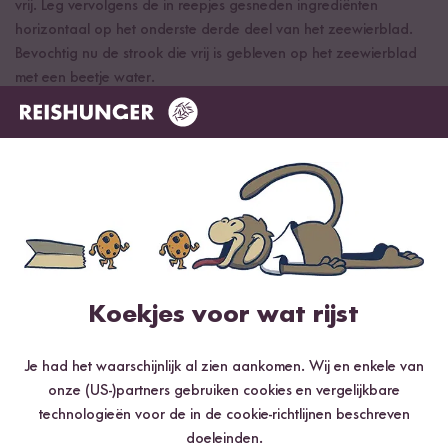
vrij. Leg vervolgens de in reepjes gesneden ingrediënten
horizontaal op het onderste derde deel van het zeewierblad.
Bevochtig nu de strook die vrij is gebleven op het zeewierblad
met een beetje water.
Stap 04
Pak de mat aan de onderkant vast en rol hem voorzichtig op,
zodat de onderkant van de mat zich net onder de vrije strook
bevindt. Knijp in het rolletje en rol het over de vrije strook.
Stap 05
Snijd de rol met een scherp mes in twee stukken. Leg de stukken
Koekjes voor wat rijst
naast elkaar en snijd ze in drieën, zodat er zes stukken van
dezelfde grootte ontstaan. Herhaal deze stappen met nog drie
Je had het waarschijnlijk al zien aankomen. Wij en enkele van
zeewierbladeren.
onze (US-)partners gebruiken cookies en vergelijkbare
technologieën voor de in de cookie-richtlijnen beschreven
Stap 06
doeleinden.