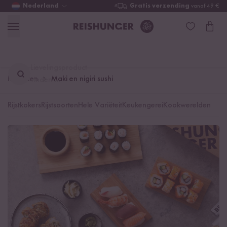
Nederland
Gratis verzending
vanaf 49 €
Lievelingsproduct
Recepten
Maki en nigiri sushi
vinden ...
Rijstkokers
Rijstsoorten
Hele Variëteit
Keukengerei
Kookwerelden