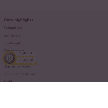
Onze highlights
Basmati rijst
Jasmijnrijst
Risotto rijst
Zilvervliesrijst
Sehr gut
Rode Rijst
4.65/5.00
Digitale rijstkoker
Reishunger rijstkoker
Sushi
Receptboxen
Kokosmelk
Rijstkruiden