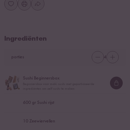
Ingrediënten
porties
4
Sushi Beginnersbox
Beginnersbox voor maki sushi met geportioneerde
Loadi
ingrediënten om zelf sushi te maken
600
gr Sushi rijst
10
Zeewiervellen