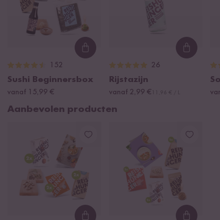
Loading...
Loading
152
26
Sushi Beginnersbox
Rijstazijn
S
vanaf 15,99 €
vanaf 2,99 €
va
11,96 € / L
Aanbevolen producten