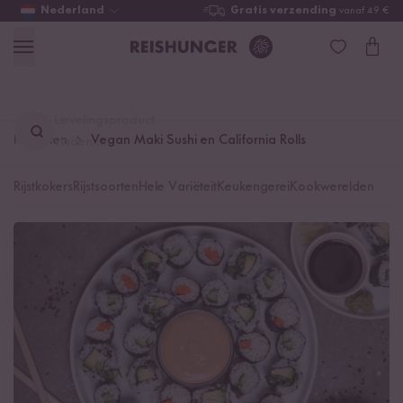
Nederland
Gratis verzending
vanaf 49 €
Lievelingsproduct
Recepten
Vegan Maki Sushi en California Rolls
vinden ...
Rijstkokers
Rijstsoorten
Hele Variëteit
Keukengerei
Kookwerelden