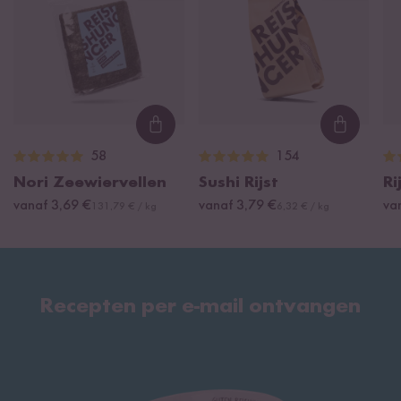
Loading...
Loading
58
154
Nori Zeewiervellen
Sushi Rijst
Ri
vanaf 3,69 €
vanaf 3,79 €
va
131,79 € / kg
6,32 € / kg
Recepten per e-mail ontvangen