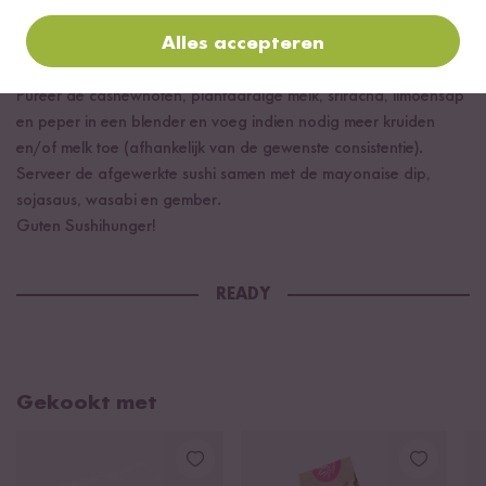
Stap 07
Alles accepteren
Spicy "Mayo" Dip
Pureer de cashewnoten, plantaardige melk, sriracha, limoensap
en peper in een blender en voeg indien nodig meer kruiden
en/of melk toe (afhankelijk van de gewenste consistentie).
Serveer de afgewerkte sushi samen met de mayonaise dip,
sojasaus, wasabi en gember.
Guten Sushihunger!
READY
Gekookt met