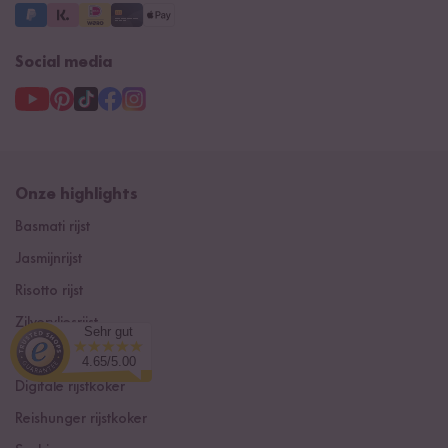
Social media
Onze highlights
Basmati rijst
Jasmijnrijst
Risotto rijst
Zilvervliesrijst
Sehr gut
Rode Rijst
4.65/5.00
Digitale rijstkoker
Reishunger rijstkoker