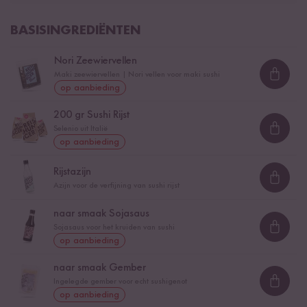
BASISINGREDIËNTEN
Nori Zeewiervellen
Maki zeewiervellen | Nori vellen voor maki sushi
Loadi
op aanbieding
200
gr Sushi Rijst
Selenio uit Italië
Loadi
op aanbieding
Rijstazijn
Loadi
Azijn voor de verfijning van sushi rijst
naar smaak Sojasaus
Sojasaus voor het kruiden van sushi
Loadi
op aanbieding
naar smaak Gember
Ingelegde gember voor echt sushigenot
Loadi
op aanbieding