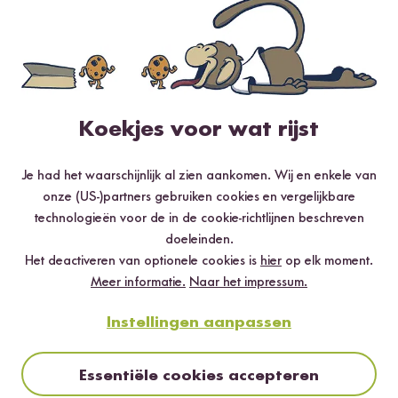
Stap 04
CALIFORNIA ROLLS
Halveer de avocado, verwijder de pit, schil en snijd in dunne
plakjes. Wikkel het sushimatje in met huishoudfolie. Leg de nori
op de mat met de ruwe kant naar boven.
Koekjes voor wat rijst
Stap 05
Je had het waarschijnlijk al zien aankomen. Wij en enkele van
Verdeel de sushirijst gelijkmatig, laat aan de bovenkant
onze (US-)partners gebruiken cookies en vergelijkbare
ongeveer 2 cm vrij. Strooi de sesamzaadjes over de rijst en druk
technologieën voor de in de cookie-richtlijnen beschreven
lichtjes aan. Draai het norivelletje voorzichtig om, zodat de rijst
doeleinden.
op het sushimatje ligt.
Het deactiveren van optionele cookies is
hier
op elk moment.
Meer informatie.
Naar het impressum.
Stap 06
Instellingen aanpassen
Beleg met avocado, roomkaas en rucola en rol voorzichtig op
met behulp van het matje. Snijd in sushi stukken met een vochtig
mes.
Essentiële cookies accepteren