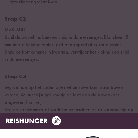
rijstazijnmengsel trekken.
Stap 02
MAKI-SUHI
Schil de wortel, halveer en snijd in dunne reepjes. Blancheer 5
minuten in kokend water, giet af en spoel af in koud water.
Snijd de komkommer in kwarten, verwijder het klokhuis en snijd
in dunne reepjes.
Stap 03
Leg de nori op het sushimatje met de ruwe kant naar boven,
verdeel de sushirijst gelijkmatig en laat aan de bovenkant
ongeveer 2 cm vrij.
Leg de komkommer of wortel in het midden en rol voorzichtig op
met behulp van het sushimatje. Bevochtig het vrije stuk nori en
plak het erop. Snijd in sushi stukken met een vochtig mes.