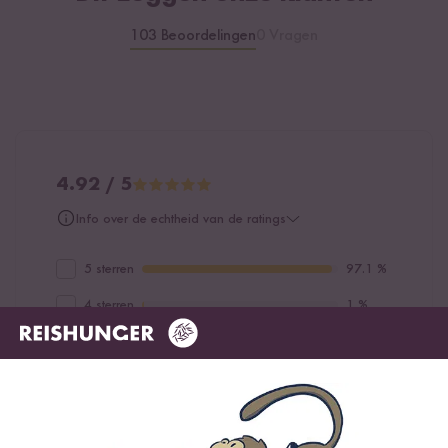
103 Beoordelingen
0 Vragen
4.92 / 5
Info over de echtheid van de ratings
5 sterren
97.1 %
4 sterren
1 %
3 sterren
0 %
2 sterren
1 %
1 ster
1 %