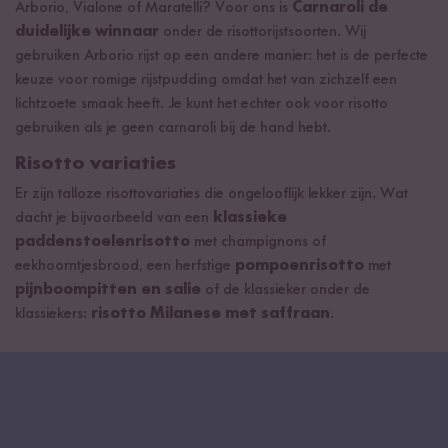
Arborio, Vialone of Maratelli? Voor ons is
Carnaroli de
duidelijke winnaar
onder de risottorijstsoorten. Wij
gebruiken Arborio rijst op een andere manier: het is de perfecte
keuze voor romige rijstpudding omdat het van zichzelf een
lichtzoete smaak heeft. Je kunt het echter ook voor risotto
gebruiken als je geen carnaroli bij de hand hebt.
Risotto variaties
Er zijn talloze risottovariaties die ongelooflijk lekker zijn. Wat
dacht je bijvoorbeeld van een
klassieke
paddenstoelenrisotto
met champignons of
eekhoorntjesbrood, een herfstige
pompoenrisotto
met
pijnboompitten en salie
of de klassieker onder de
klassiekers:
risotto Milanese met saffraan
.