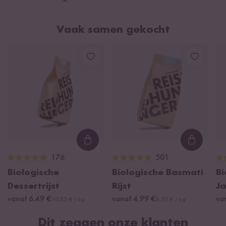
Vaak samen gekocht
Loading...
Loading
176
501
Biologische
Biologische Basmati
Bi
Dessertrijst
Rijst
Ja
vanaf 6,49 €
vanaf 4,99 €
va
10,82 € / kg
8,32 € / kg
Dit zeggen onze klanten