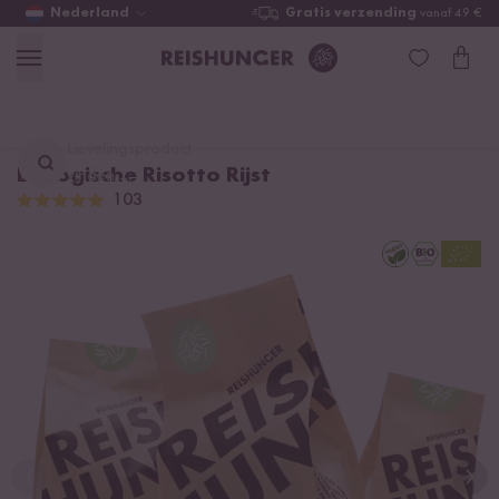
Nederland
Gratis verzending
vanaf 49 €
Lievelingsproduct
Biologische Risotto Rijst
vinden ...
103