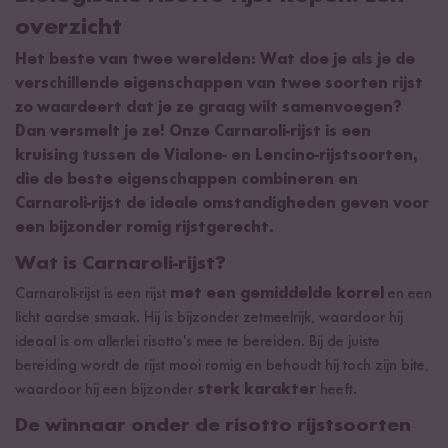
overzicht
Het beste van twee werelden: Wat doe je als je de
verschillende eigenschappen van twee soorten rijst
zo waardeert dat je ze graag wilt samenvoegen?
Dan versmelt je ze! Onze Carnaroli-rijst is een
kruising tussen de Vialone- en Lencino-rijstsoorten,
die de beste eigenschappen combineren en
Carnaroli-rijst de ideale omstandigheden geven voor
een bijzonder romig rijstgerecht.
Wat is Carnaroli-rijst?
Carnaroli-rijst is een rijst
met een gemiddelde korrel
en een
licht aardse smaak. Hij is bijzonder zetmeelrijk, waardoor hij
ideaal is om allerlei risotto's mee te bereiden. Bij de juiste
bereiding wordt de rijst mooi romig en behoudt hij toch zijn bite,
waardoor hij een bijzonder
sterk karakter
heeft.
De winnaar onder de risotto rijstsoorten