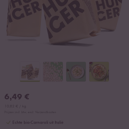
6,49
€
10,82
€
/
kg
Prijzen incl. btw, excl. Verzendkosten
Echte bio-Carnaroli uit Italië