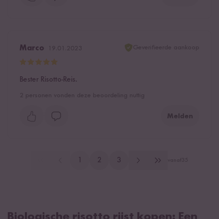
Geverifieerde aankoop
Marco
19.01.2023
Bester Risotto-Reis.
2
personen vonden deze beoordeling nuttig
Melden
1
2
3
vanaf
35
Biologische risotto rijst kopen: Een