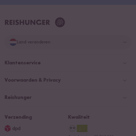
Land veranderen
Duitsland
Klantenservice
Zwitserland
Help Center (FAQ)
Voorwaarden & Privacy
Oostenrijk
Verzendingsinformatie
Retourneren
Betaalmethoden
Nederland
Reishunger
Algemene verkoopvoorwaarden
Recepten
NIEUW
Newsletter
Privacy
Reishunger lexicon
Verzending
Kwaliteit
Impressum
Contacteer ons