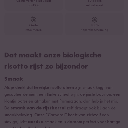
Gratis verzending vanaf
30 dagen
ab 49 €
retourbeleid
Gratis
100%
retourneren
Kopersbescherming
Dat maakt onze biologische
risotto rijst zo bijzonder
Smaak
Als je denkt dat heerlijke risotto alleen zijn smaak krijgt van
gesauteerde uien, een flinke scheut wijn, de juiste bouillon, een
klontje boter en afmaken met Parmezaan, dan heb je het mis.
De
smaak van de rijstkorrel
zelf draagt ook bij aan de
smaakbeleving. Onze "Carnaroli" heeft van zichzelf een
stevige, licht
aardse
smaak en is daarom perfect voor hartige