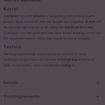
risotto's allerhande
!
Korrel
Compact
en echt
enorm
in vergelijking met andere risotto
korrels, deze carnaroli. Met een lengte van ongeveer
6 mm
valt
de gepelde rijst nog net in de categorie
medium korrels
.
Overigens kan het gebeuren dat deze korrel duizelig wordt van
het constante roeren - maar dan wordt hij des te romiger.
Textuur
Het hoge percentage wateroplosbaar zetmeel in onze
risottorijst zorgt ervoor dat het een
stevige kern
behoudt,
zelfs na het koken, maar ook heerlijk
romig
is.
Details
Rijstproduct van gecontroleerde biologische teelt.
Voedingswaarde
Van nature veganistisch en glutenvrij.