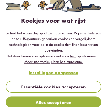
Beoordeel dit product
Koekjes voor wat rijst
Je had het waarschijnlijk al zien aankomen. Wij en enkele van
onze (US-)partners gebruiken cookies en vergelijkbare
Meest nuttig
Nieuwste
Hoogste rating
Laagste rating
technologieën voor de in de cookie-richtlijnen beschreven
doeleinden.
Het deactiveren van optionele cookies is
hier
op elk moment.
Meer informatie.
Naar het impressum.
Nici
02.04.2023
Instellingen aanpassen
Ich hab eine 400 g Packung dieser Sorte im Supermarkt
erworben. Grundsätzlich zufrieden mit Qualität etc,
Essentiële cookies accepteren
aber ich brauchte etwas weniger für ein Rezept, hab
abgewogen und es waren nur 340 g Reis insgesamt in
der Packung!!! Das ist wirklich Betrug! Bei ein paar
Alles accepteren
Gramm sag ich nix, aber das sind 15%! Die Packung