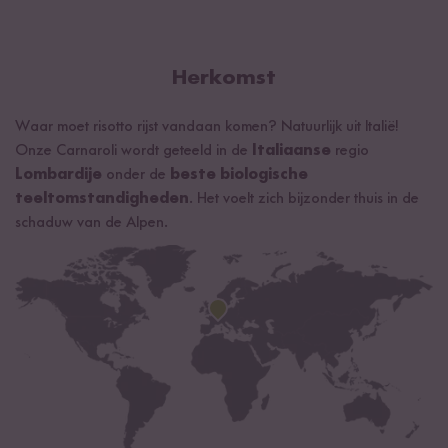
Gemiddelde voedingswaarden per 100g/ml:
Energie
1456 kJ / 348 kcal
Vetten
0,5 g
Herkomst
waarvan verzadigde vetzuren
0,2 g
Waar moet risotto rijst vandaan komen? Natuurlijk uit Italië!
Koolhydraten
79 g
Onze Carnaroli wordt geteeld in de
Italiaanse
regio
waarvan suikers
0 g
Lombardije
onder de
beste biologische
teeltomstandigheden
. Het voelt zich bijzonder thuis in de
Eiwitten
6,5 g
schaduw van de Alpen.
Zout
0 g