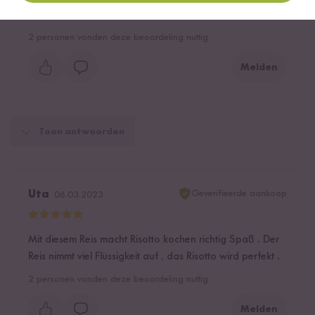
war nicht beschädigt!
2
personen vonden deze beoordeling nuttig
Melden
Toon antwoorden
Geverifieerde aankoop
Uta
06.03.2023
Mit diesem Reis macht Risotto kochen richtig Spaß . Der
Reis nimmt viel Flüssigkeit auf , das Risotto wird perfekt .
2
personen vonden deze beoordeling nuttig
Melden