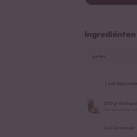
Ingrediënten
porties
1
pak Rijstcrac
200
gr Biologis
Hele geroosterde ca
2
el Citroensap