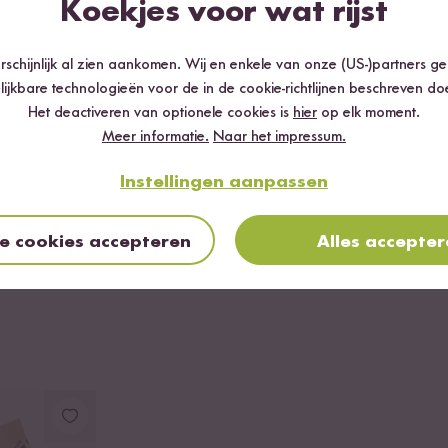
Koekjes voor wat rijst
ng
schijnlijk al zien aankomen. Wij en enkele van onze (US-)partners g
lijkbare technologieën voor de in de cookie-richtlijnen beschreven do
Het deactiveren van optionele cookies is
hier
op elk moment.
Meer informatie.
Naar het impressum.
ater, bij voorkeur een nacht. Doe de geweekte noten in een blender
durende 1-2 minuten tot een romige massa. Breng op smaak met zout
Instellingen aanpassen
et sesamzaadjes en verse kruiden met de rijstcrackers smokey bbq.
le cookies accepteren
Alles accepte
READY