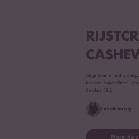
RIJSTC
CASHE
Als je moeite hebt om veg
handvol ingrediënten. Voel
Smokey BBQ!
Lenaliciously
Naar de 