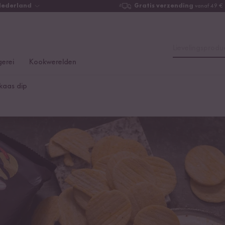
Nederland
Gratis verzending
vanaf 49 €
Lievelingsproduc
erei
Kookwerelden
kaas dip