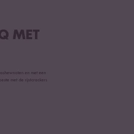
Q MET
n cashewnoten en met een
este met de rijstcrackers