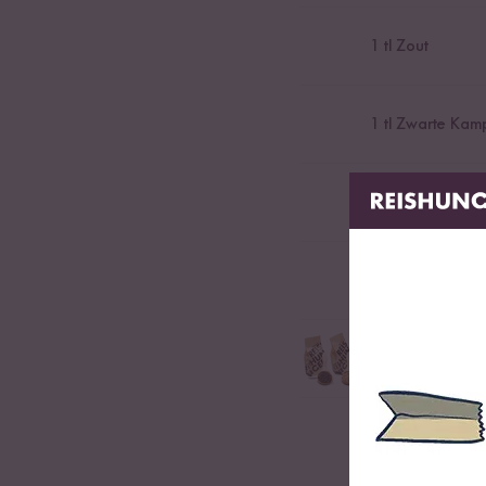
1
tl Zout
1
tl Zwarte Kam
1
tl Kokosolie
1
tl Appelcideraz
2
tl Sesamzaad
Geroosterd sesamzaad
Verse kruiden