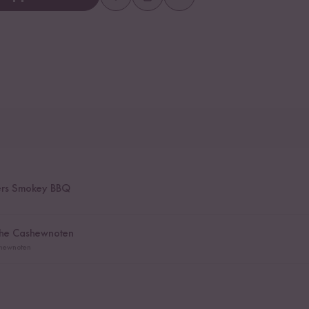
kers Smokey BBQ
che Cashewnoten
shewnoten