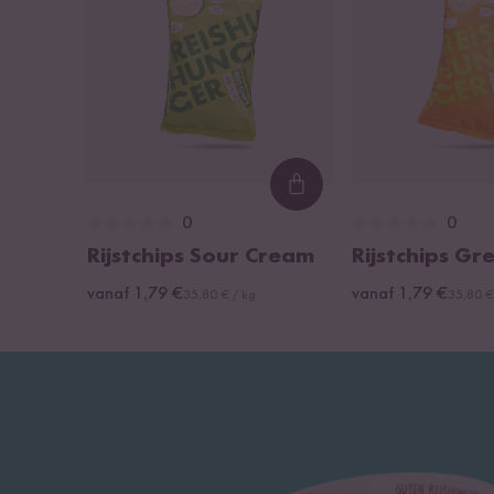
Loading...
0
0
Rijstchips Sour Cream
Rijstchips Gr
vanaf 1,79 €
vanaf 1,79 €
35,80 € / kg
35,80 €