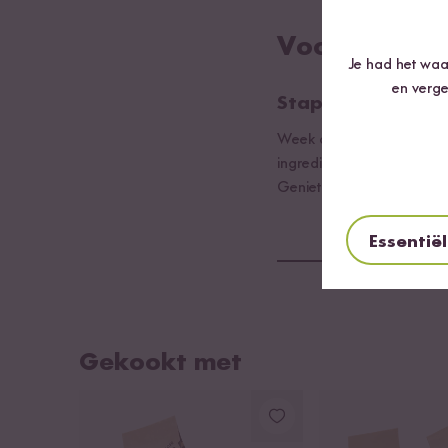
Voorbereidi
Je had het waar
en verge
Stap 01
Week de cashewnoten in w
ingrediënten en pureer ge
Geniet van de roomkaas m
Essentië
Gekookt met