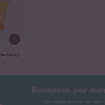
Loading...
een Curry
 / kg
Recepten per e-m
Een welkomstgeschenk voor elke ins