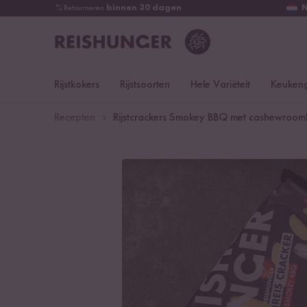
Retourneren
binnen 30 dagen
Rijstkokers
Rijstsoorten
Hele Variëteit
Keukeng
Recepten
Rijstcrackers Smokey BBQ met cashewroom