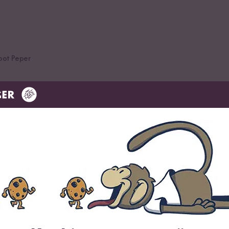
pot Peper
ijn
 voor de verfijning van sushi en meer