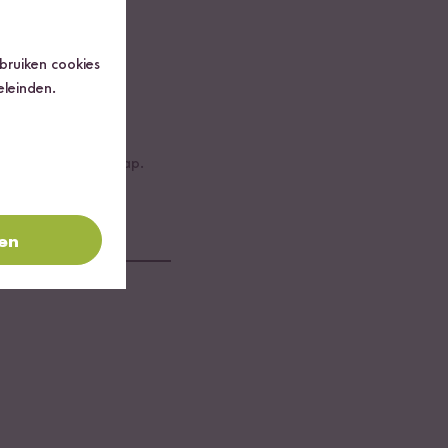
ebruiken cookies
eleinden.
 met de overige
, peper en citroensap.
ren