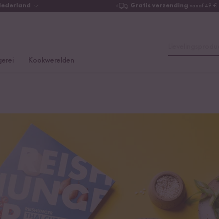
Nederland
Gratis verzending
vanaf 49 €
Lievelingsproduc
erei
Kookwerelden