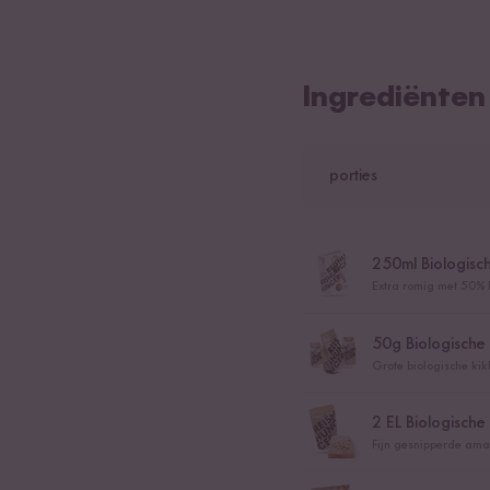
Ingrediënten
porties
250
ml Biologis
Extra romig met 50% 
50
g Biologische
Grote biologische kik
2
EL Biologisch
Fijn gesnipperde am