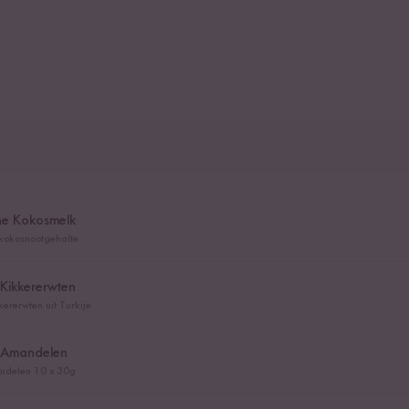
che Kokosmelk
kokosnootgehalte
 Kikkererwten
kererwten uit Turkije
e Amandelen
andelen 10 x 30g