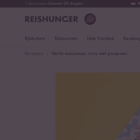
Retourneren
binnen 30 dagen
Rijstkokers
Rijstsoorten
Hele Variëteit
Keukeng
Recepten
Herfst massaman curry met pompoen