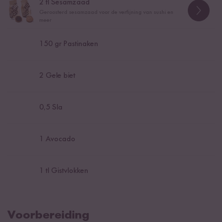
2
tl Sesamzaad
Geroosterd sesamzaad voor de verfijning van sushi en
meer
150
gr Pastinaken
2
Gele biet
0,5
Sla
1
Avocado
1
tl Gistvlokken
Voorbereiding