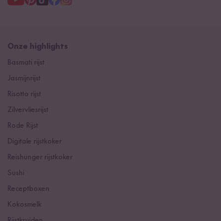
Onze highlights
Basmati rijst
Jasmijnrijst
Risotto rijst
Zilvervliesrijst
Rode Rijst
Digitale rijstkoker
Reishunger rijstkoker
Sushi
Receptboxen
Kokosmelk
Rijstkruiden