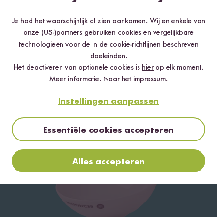
Je had het waarschijnlijk al zien aankomen. Wij en enkele van
Loading...
onze (US-)partners gebruiken cookies en vergelijkbare
215
technologieën voor de in de cookie-richtlijnen beschreven
Vind jouw
doeleinden.
lievelingsrijst Set
Het deactiveren van optionele cookies is
hier
op elk moment.
vanaf 21,99 €
13,74 € / kg
Meer informatie.
Naar het impressum.
Instellingen aanpassen
Recepten per e-mail ontvangen
Essentiële cookies accepteren
Alles accepteren