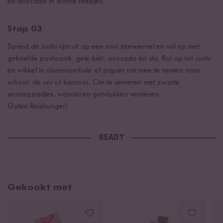
en avocado in dunne reepjes.
Stap 03
Spreid de sushi rijst uit op een nori zeewiervel en vul op met
gekoelde pastinaak, gele biet, avocado en sla. Rol op tot sushi
en wikkel in aluminiumfolie of papier om mee te nemen naar
school, de uni of kantoor. Om te serveren met zwarte
sesamzaadjes, wasabi en gistvlokken versieren.
Guten Reishunger!
READY
Gekookt met