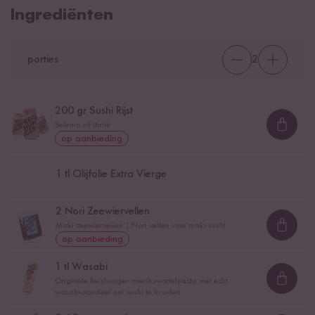
Ingrediënten
porties
2
200
gr Sushi Rijst
Selenio uit Italië
Loadi
op aanbieding
1
tl Olijfolie Extra Vierge
2
Nori Zeewiervellen
Maki zeewiervellen | Nori vellen voor maki sushi
Loadi
op aanbieding
1
tl Wasabi
Originele Reishunger mierikswortelpasta met echt
Loadi
wasabi-aandeel om sushi te kruiden