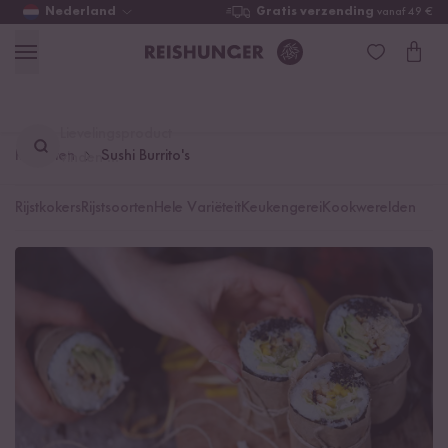
Nederland
Gratis verzending
vanaf 49 €
Lievelingsproduct
Recepten
Sushi Burrito's
vinden ...
Rijstkokers
Rijstsoorten
Hele Variëteit
Keukengerei
Kookwerelden