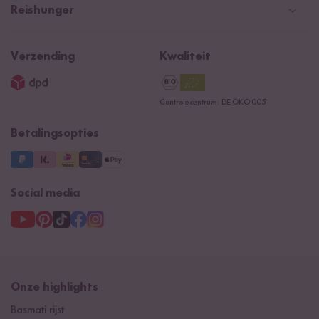
Retourneren
Betaalmethoden
Nederland
Reishunger
Algemene verkoopvoorwaarden
Recepten
NIEUW
Newsletter
Privacy
Reishunger lexicon
Verzending
Kwaliteit
Impressum
Contacteer ons
Controlecentrum: DE-ÖKO-005
Betalingsopties
Social media
Onze highlights
Basmati rijst