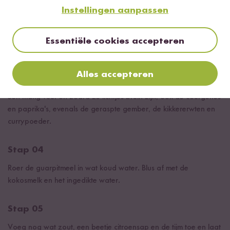
Stap 02
Instellingen aanpassen
Snijd de paprika's, de champions en de courgettes en rasp de
gember.
Essentiële cookies accepteren
Stap 03
Alles accepteren
Verhit de kokosolie in een pan. Fruit de champignons hierin op
een matig vuur en zodra ze lichtjes bruin zijn, ook de courgettes
en paprika's, evenals de geraspte gember, de kikkererwten en
currypoeder.
Stap 04
Roer de guarpitmeel in wat koud water. Blus af met de
kokosmelk en het ingedikte water.
Stap 05
Voeg nog wat zout, een beetje citroensap en de tijm toe en laat