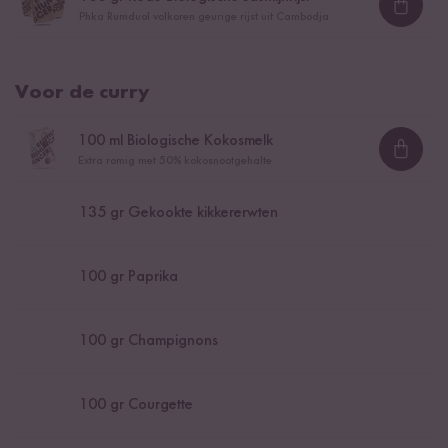
Loadi
Phka Rumduol volkoren geurige rijst uit Cambodja
Voor de curry
100
ml Biologische Kokosmelk
Loadi
Extra romig met 50% kokosnootgehalte
135
gr Gekookte kikkererwten
100
gr Paprika
100
gr Champignons
100
gr Courgette