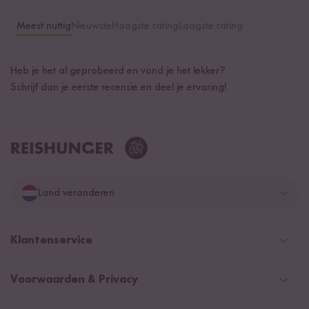
Meest nuttig
Nieuwste
Hoogste rating
Laagste rating
Heb je het al geprobeerd en vond je het lekker?
Schrijf dan je eerste recensie en deel je ervaring!
Land veranderen
Duitsland
Klantenservice
Zwitserland
Help Center (FAQ)
Voorwaarden & Privacy
Oostenrijk
Verzendingsinformatie