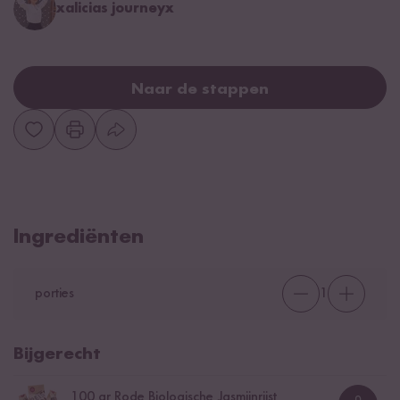
xalicias journeyx
Naar de stappen
Ingrediënten
porties
1
Bijgerecht
100
gr Rode Biologische Jasmijnrijst