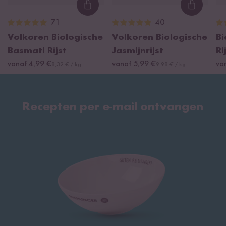
Loading...
Loading
71
40
Volkoren Biologische
Volkoren Biologische
Bi
Basmati Rijst
Jasmijnrijst
Ri
vanaf 4,99 €
vanaf 5,99 €
va
8,32 € / kg
9,98 € / kg
Recepten per e-mail ontvangen