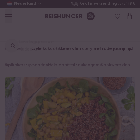
Nederland
Gratis verzending
vanaf 49 €
Lievelingsproduct
Recepten
Gele kokos-kikkererwten curry met rode jasmijnrijst
vinden ...
Rijstkokers
Rijstsoorten
Hele Variëteit
Keukengerei
Kookwerelden