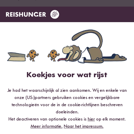
Bereiding in de Kookpot:
Doe de rijst in een kookpot.
Was de rijst om eventuele onzuiverheden te verwijderen, wat
bij een natuurlijk product niet kan worden uitgesloten.
Voeg water toe. Voeg zout naar smaak toe.
Laat de rijst 10 minuten weken.
Koekjes voor wat rijst
Zet de kookpot op de hoogste warmtestand en breng de rijst
aan de kook.
Je had het waarschijnlijk al zien aankomen. Wij en enkele van
Zodra het water kookt, zet je de kookpot op middelhoog
onze (US-)partners gebruiken cookies en vergelijkbare
vuur en laat je de rijst met gesloten deksel ongeveer 30-35
technologieën voor de in de cookie-richtlijnen beschreven
minuten sudderen tot het water volledig is opgenomen.
doeleinden.
Het deactiveren van optionele cookies is
hier
op elk moment.
Voeg een klontje boter toe indien gewenst.
Meer informatie.
Naar het impressum.