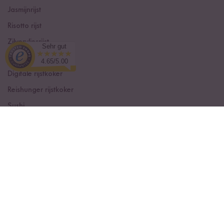
Jasmijnrijst
Risotto rijst
Zilvervliesrijst
Sehr gut
Rode Rijst
4.65/5.00
Digitale rijstkoker
Reishunger rijstkoker
Sushi
Receptboxen
Kokosmelk
Rijstkruiden
Curry kruidenpasta's
© Reishunger 2026
Met
uit Bremen