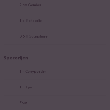
2
cm Gember
1
el Kokosolie
0,5
tl Guarpitmeel
Specerijen
1
tl Currypoeder
1
tl Tijm
Zout