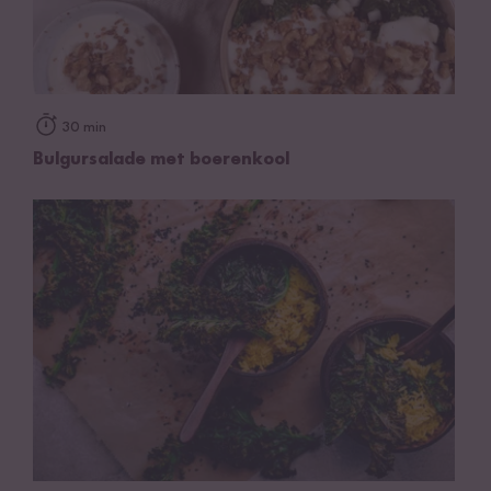
30 min
Bulgursalade met boerenkool