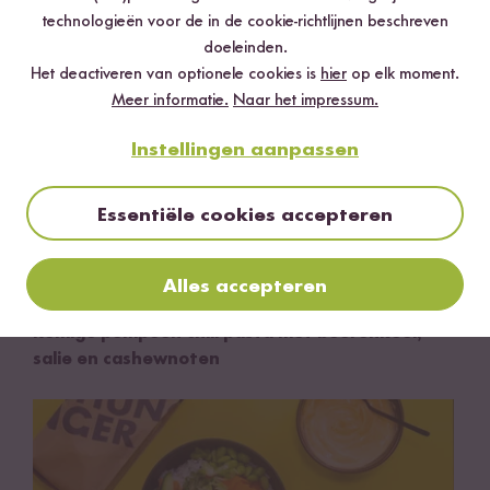
technologieën voor de in de cookie-richtlijnen beschreven
doeleinden.
Het deactiveren van optionele cookies is
hier
op elk moment.
Meer informatie.
Naar het impressum.
Instellingen aanpassen
Essentiële cookies accepteren
Alles accepteren
Vegan
20 min
Romige pompoen-chili pasta met boerenkool,
salie en cashewnoten