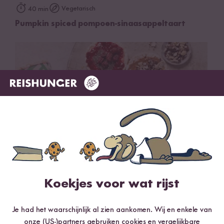
Vegetarisch
40 min
Pumpkin spiced pompoen-sinaasappeltaart
Koekjes voor wat rijst
Vegetarisch
15 min
4 verschillende rijstwafel-toppings
Je had het waarschijnlijk al zien aankomen. Wij en enkele van
onze (US-)partners gebruiken cookies en vergelijkbare