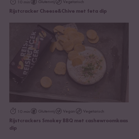
Glutenvrij
Vegetarisch
10 min
Rijstcracker Cheese&Chive met feta dip
Glutenvrij
Vegan
Vegetarisch
10 min
Rijstcrackers Smokey BBQ met cashewroomkaas
dip