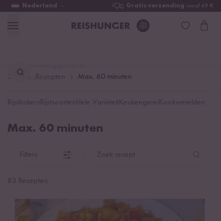
Nederland
Gratis verzending
vanaf 49 €
Lievelingsproduct
Start
Recepten
Max. 60 minuten
vinden ...
Rijstkokers
Rijstsoorten
Hele Variëteit
Keukengerei
Kookwerelden
Max. 60 minuten
Filters
Zoek recept
83 Recepten