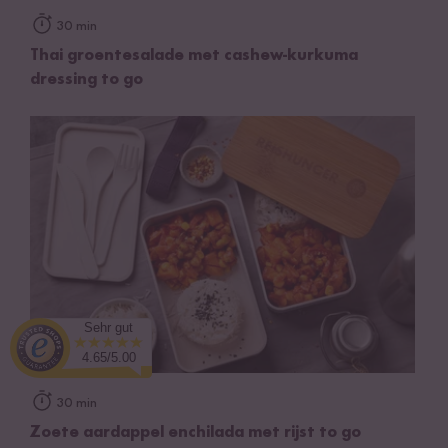
30 min
Thai groentesalade met cashew-kurkuma
dressing to go
Sehr gut
4.65/5.00
30 min
Zoete aardappel enchilada met rijst to go