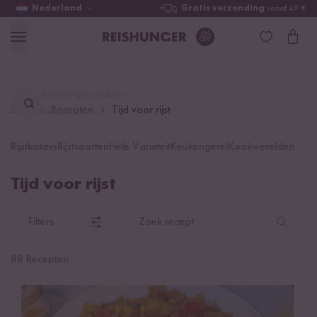
Nederland
Gratis verzending
vanaf 49 €
Lievelingsproduct
Start
Recepten
Tijd voor rijst
vinden ...
Rijstkokers
Rijstsoorten
Hele Variëteit
Keukengerei
Kookwerelden
Tijd voor rijst
Filters
Zoek recept
88 Recepten