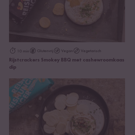
Glutenvrij
Vegan
Vegetarisch
10 min
Rijstcrackers Smokey BBQ met cashewroomkaas
dip