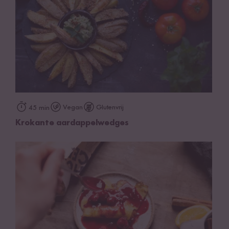
Vegan
Glutenvrij
45 min
Krokante aardappelwedges