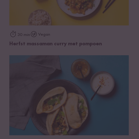
Vegan
30 min
Herfst massaman curry met pompoen