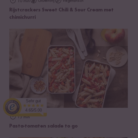
Glutenvrij
Vegetarisch
10 min
Rijstcrackers Sweet Chili & Sour Cream met
chimichurri
Sehr gut
4.65/5.00
15 min
Pasta-tomaten salade to go