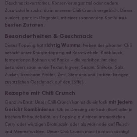
Geschmacksverstärker, Konservierungsmittel oder andere
Zusatzstoffe suchst du in unserem Chili Crunch vergeblich. Dieser
punktet, ganz im Gegenteil, mit einer spannenden Kombi
aus
besten Zutaten
.
Besonderheiten & Geschmack
Dieses Topping hat
richtig Wumms
! Neben der pikanten Chili
besticht unser Knuspertopping mit Röstzwiebeln, Knoblauch,
fermentierten Bohnen und Panko – die verleihen ihm eine
besonders spannende Textur. Ingwer, Sesam, Shiitake, Salz,
Zucker, Szechuan Pfeffer, Zimt, Sternanis und Lorbeer bringen
zusätzlichen Geschmack auf den Löffel.
Rezepte mit Chili Crunch
Ganz im Ernst: Unser Chili Crunch kannst du einfach
mit jedem
Gericht kombinieren
. Ob im Dressing zur Sushi Bowl oder in
frischem Reisnudelsalat, als Topping auf einem aromatischen
Curry oder würzigen Bratnudeln oder als Marinade auf Fleisch
und Meeresfrüchten. Dieser Chili Crunch macht einfach süchtig!