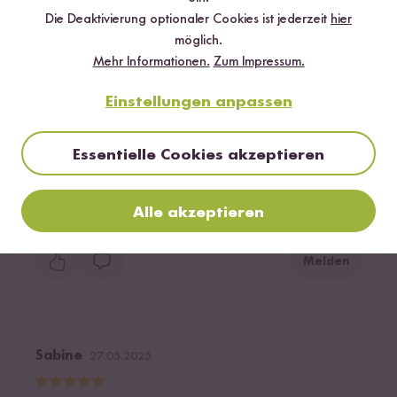
Die Deaktivierung optionaler Cookies ist jederzeit
hier
möglich.
Frank
12.06.2025
Mehr Informationen.
Zum Impressum.
Einstellungen anpassen
Wow!!! Ich bin großer Chili Crisp Fan, habe demnach
schon sehr viele probiert und finde, dass dieses hier
geschmacklich und qualitativ ganz weit vorne ist –
Essentielle Cookies akzeptieren
vielleicht sogar das ausgewogenste und beste, das ich je
gegessen haben.
Alle akzeptieren
1
Person fand diese Antwort hilfreich
Melden
Sabine
27.05.2025