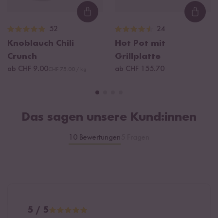
Loading...
Loadi
52
24
Knoblauch Chili
Hot Pot mit
Crunch
Grillplatte
ab CHF 9.00
ab CHF 155.70
CHF 75.00 / kg
Das sagen unsere Kund:innen
10 Bewertungen
5 Fragen
5 / 5