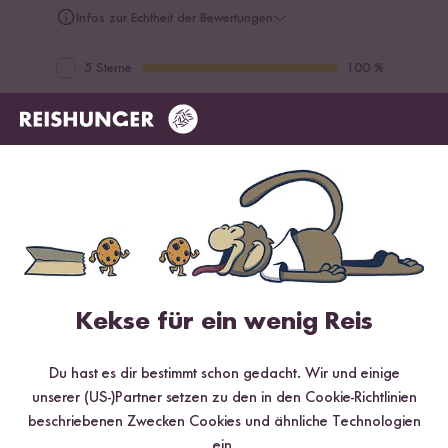
Infos zur Echtheit der Bewertungen
5 Sterne
100 %
4 Sterne
0 %
3 Sterne
0 %
2 Sterne
0 %
1 Stern
0 %
Bewerte dieses Produkt
Kekse für ein wenig Reis
Du hast es dir bestimmt schon gedacht. Wir und einige
unserer (US-)Partner setzen zu den in den Cookie-Richtlinien
Hilfreichste
Neueste
Höchste Bewertung
Niedrigste Bewertung
beschriebenen Zwecken Cookies und ähnliche Technologien
ein.