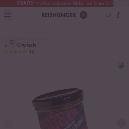
GRATIS
* 4 x Reis probieren - klicke hier! (ohne CH)
Schweiz
Alle Zölle & Steuern
inklusive
Lieblingsprodukt
Chili Crunch
finden ...
10