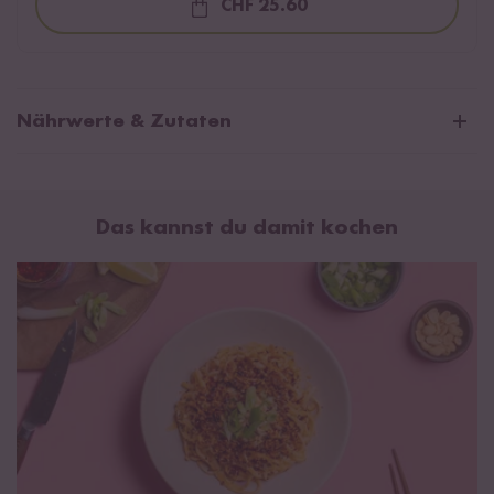
CHF 25.60
Loading...
Nährwerte & Zutaten
Durchschnittliche Nährwerte pro 100g:
Brennwert
2711 kJ / 648 kcal
Das kannst du damit kochen
Fett
65 g
davon gesättigte Fettsäuren
5,5 g
Kohlenhydrate
12 g
davon Zucker
4,4 g
Eiweiß
3,7 g
Salz
2 g
Verkehrsbezeichnung: Scharfes Würzöl mit knusprigen
Bestandteilen