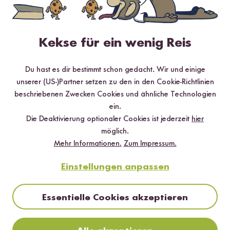
4.75 / 5
Infos zur Echtheit der Bewertungen
Kekse für ein wenig Reis
5 Sterne
83.3 %
Du hast es dir bestimmt schon gedacht. Wir und einige
4 Sterne
12.5 %
unserer (US-)Partner setzen zu den in den Cookie-Richtlinien
beschriebenen Zwecken Cookies und ähnliche Technologien
3 Sterne
1.4 %
ein.
2 Sterne
1.4 %
Die Deaktivierung optionaler Cookies ist jederzeit
hier
möglich.
1 Stern
1.4 %
Mehr Informationen.
Zum Impressum.
Einstellungen anpassen
Bewerte dieses Produkt
Essentielle Cookies akzeptieren