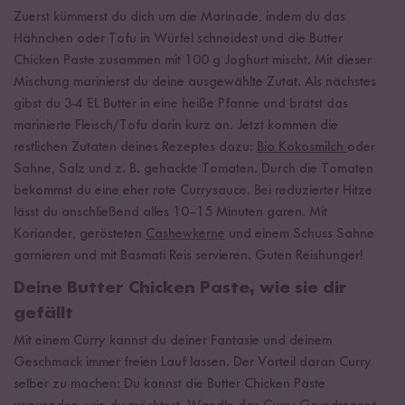
Zuerst kümmerst du dich um die Marinade, indem du das
Hähnchen oder Tofu in Würfel schneidest und die Butter
Chicken Paste zusammen mit 100 g Joghurt mischt. Mit dieser
Mischung marinierst du deine ausgewählte Zutat. Als nächstes
gibst du 3-4 EL Butter in eine heiße Pfanne und brätst das
marinierte Fleisch/Tofu darin kurz an. Jetzt kommen die
restlichen Zutaten deines Rezeptes dazu:
Bio Kokosmilch
oder
Sahne, Salz und z. B. gehackte Tomaten. Durch die Tomaten
bekommst du eine eher rote Currysauce. Bei reduzierter Hitze
lässt du anschließend alles 10–15 Minuten garen. Mit
Koriander, gerösteten
Cashewkerne
und einem Schuss Sahne
garnieren und mit Basmati Reis servieren. Guten Reishunger!
Deine Butter Chicken Paste, wie sie dir
gefällt
Mit einem Curry kannst du deiner Fantasie und deinem
Geschmack immer freien Lauf lassen. Der Vorteil daran Curry
selber zu machen: Du kannst die Butter Chicken Paste