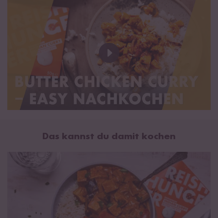
(Nelken 0,06%), Maisstärke, Salz, Ingwer, Knoblauch (1,3%),
Korianderblätter, Kurkuma,
Senf
, Farbstoff Paprikaextrakt.
*Bezogen auf das Gesamtprodukt.
Allergenhinweis: Kann Spuren von
Milch
,
Schalenfrüchten,
Soja, Sesam
und
Erdnüssen
enthalten.
Kokosnussmilch:
Kokosnuss-Extrakt* 55 %, Wasser. *aus
kontrolliert biologischem Anbau.
Hinweis: Vor Gebrauch kräftig schütteln. Bei Raumtemperatur
lagern, nach dem Öffnen im Kühlschrank aufbewahren und
innerhalb von 3 Tagen verbrauchen.
Das kannst du damit kochen