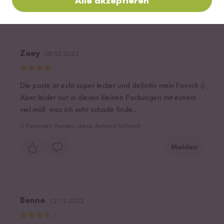
Alle akzeptieren
Hilfreichste
Neueste
Höchste Bewertung
Niedrigste Bewertung
Zoey
08.02.2023
Die paste ist echt super lecker und definitiv mein Favorit :)
Aber leider nur in diesen kleinen Packungen mit extrem
viel müll, was ich sehr schade finde..
5
Personen fanden diese Antwort hilfreich
Melden
Benne
12.12.2022