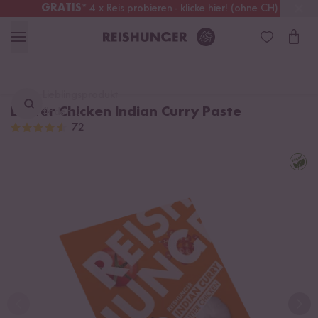
GRATIS
* 4 x Reis probieren - klicke hier! (ohne CH)
Schweiz
Alle Zölle & Steuern
inklusive
Lieblingsprodukt
Butter Chicken Indian Curry Paste
finden ...
72