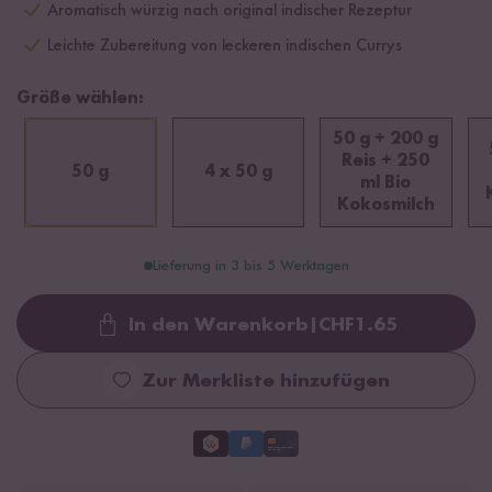
Aromatisch würzig nach original indischer Rezeptur
Leichte Zubereitung von leckeren indischen Currys
Größe wählen:
50 g + 200 g
Reis + 250
50 g
4 x 50 g
ml Bio
Kokosmilch
Lieferung in 3 bis 5 Werktagen
In den Warenkorb
|
CHF
1.65
Loading...
Zur Merkliste hinzufügen