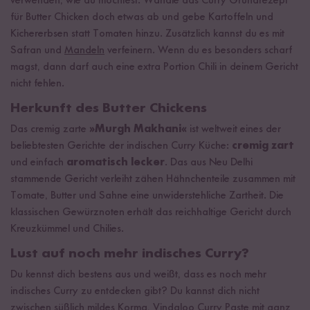
verwenden, wie du möchtest. Wandle das Curry Grundrezept
für Butter Chicken doch etwas ab und gebe Kartoffeln und
Kichererbsen statt Tomaten hinzu. Zusätzlich kannst du es mit
Safran und
Mandeln
verfeinern. Wenn du es besonders scharf
magst, dann darf auch eine extra Portion Chili in deinem Gericht
nicht fehlen.
Herkunft des Butter Chickens
Das cremig zarte
»Murgh Makhani«
ist weltweit eines der
beliebtesten Gerichte der indischen Curry Küche:
cremig zart
und einfach
aromatisch lecker
. Das aus Neu Delhi
stammende Gericht verleiht zähen Hähnchenteile zusammen mit
Tomate, Butter und Sahne eine unwiderstehliche Zartheit. Die
klassischen Gewürznoten erhält das reichhaltige Gericht durch
Kreuzkümmel und Chilies.
Lust auf noch mehr indisches Curry?
Du kennst dich bestens aus und weißt, dass es noch mehr
indisches Curry zu entdecken gibt? Du kannst dich nicht
zwischen süßlich mildes Korma,
Vindaloo Curry Paste
mit ganz