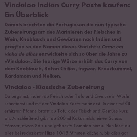
Vindaloo Indian Curry Paste kaufen:
Ein Überblick
Damals brachten die Portugiesen die nun typische
Zubereitungsart des Marinieren des Fleisches in
Wein, Knoblauch und Gewürzen nach Indien und
prägten so den Namen dieses Gerichts:
Carne em
vinha de alhos
entwickelte sich so über die Jahre zu
»Vindaloo«. Die feurige Würze erhält das Curry von
dem Knoblauch, Roten Chilies, Ingwer, Kreuzkümmel,
Kardamom und Nelken.
Vindaloo - Klassische Zubereitung
Du beginnst, indem du Fleisch oder Tofu und Gemüse in Würfel
schneidest und mit der Vindaloo Paste marinierst. In einer mit Öl
erhitzten Pfanne brätst du Tofu oder Fleisch und Gemüse kurz
an. Anschließend gibst du 200 ml Kokosmilch, einen Schuss
Wasser, etwas Salz und gehackte Tomaten hinzu. Nun lässt du
alles bei reduzierter Hitze 10-15 Minuten köcheln, bis alles gar