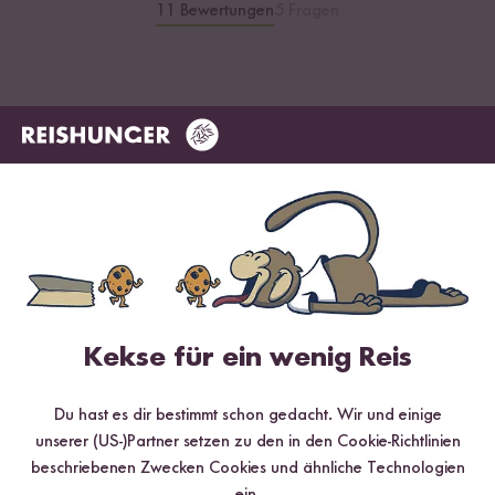
11 Bewertungen
5 Fragen
4.27 / 5
Infos zur Echtheit der Bewertungen
5 Sterne
63.6 %
4 Sterne
18.2 %
3 Sterne
9.1 %
Kekse für ein wenig Reis
2 Sterne
0 %
Du hast es dir bestimmt schon gedacht. Wir und einige
1 Stern
9.1 %
unserer (US-)Partner setzen zu den in den Cookie-Richtlinien
beschriebenen Zwecken Cookies und ähnliche Technologien