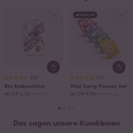
BESTSELLER
Loading...
Loadi
222
120
Bio Kokosmilch
Thai Curry Pasten Set
ab CHF 2.50
ab CHF 9.90
CHF 10.00 / L
CHF 39.60 / kg
Das sagen unsere Kund:innen