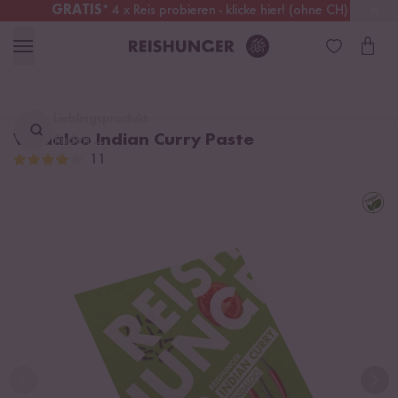
GRATIS
* 4 x Reis probieren - klicke hier! (ohne CH)
Schweiz
Alle Zölle & Steuern
inklusive
Lieblingsprodukt
Vindaloo Indian Curry Paste
finden ...
11