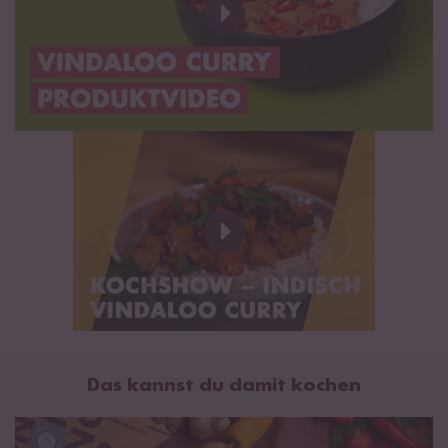
Eiweiß
2,6 g
Salz
2,2 g
Vindaloo Curry Paste:
Wasser, Tomatenmark (17%),
Zwiebeln, Knoblauch, Zitronensaft, Ingwer (6%), Maisstärke,
Sonnenblumenöl, rote Chili (4,6%), Gewürze (Kreuzkümmel,
Koriander, schwarzer Pfeffer, schwarzer Kardamom, Nelken
(0,18%*)), Zucker, Salz, Kichererbsenmehl,
Senf
, Kurkuma.
*Bezogen auf das Gesamtprodukt.
Allergenhinweis: Kann Spuren von
Milch
,
Schalenfrüchten
(Mandeln, Cashewkerne)
,
Soja
,
Sesam
und
Erdnüssen
enthalten.
Bio Kokosnussmilch:
Kokosnuss-Extrakt* 55 %, Wasser. *aus
kontrolliert biologischem Anbau.
Hinweis: Vor Gebrauch kräftig schütteln. Bei Raumtemperatur
Das kannst du damit kochen
lagern, nach dem Öffnen im Kühlschrank aufbewahren und
innerhalb von 3 Tagen verbrauchen.