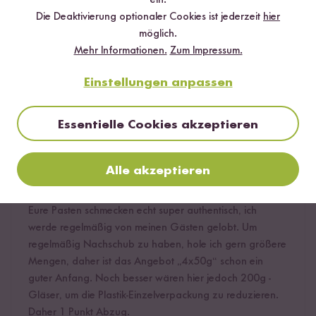
ein.
Bewerte dieses Produkt
Die Deaktivierung optionaler Cookies ist jederzeit
hier
möglich.
Mehr Informationen.
Zum Impressum.
Einstellungen anpassen
Hilfreichste
Neueste
Höchste Bewertung
Niedrigste Bewertung
Essentielle Cookies akzeptieren
TinaLife
09.11.2020
Alle akzeptieren
Eure Pasten schmecken echt super authentisch, ich
werde regelmäßig von meinen Gästen gelobt. Um
regelmäßig Nachschub zu haben, hole ich gern größere
Mengen, daher ist das Angebot „4x50g“ schon ein
guter Anfang. Noch besser wären hier jedoch 200g -
Gläser, um die Plastik-Einzelverpackung zu reduzieren.
Daher 1 Punkt Abzug.