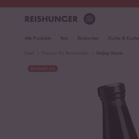
30 Tage
Rückgaberecht
S
Alle Produkte
Reis
Reiskocher
Küche & Koch
Start
Saucen für Reis kaufen
Ketjap Manis
DU SPARST 5 %