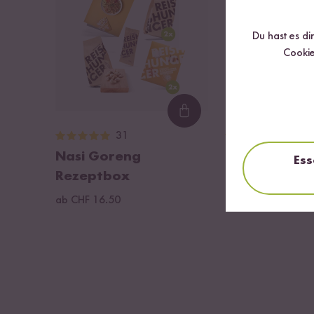
Du hast es di
Cookie
Loading...
31
24
Nasi Goreng
Nasi Goreng
Ess
Rezeptbox
ab CHF 1.95
CHF 39.
ab CHF 16.50