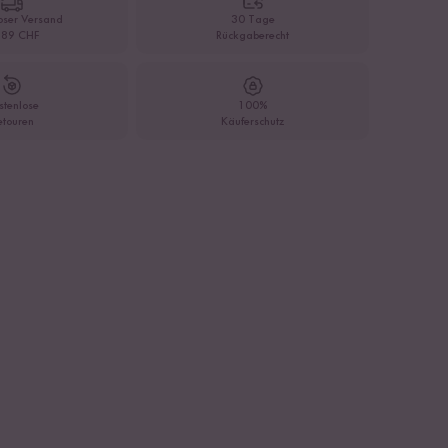
oser Versand
30 Tage
 89 CHF
Rückgaberecht
stenlose
100%
etouren
Käuferschutz