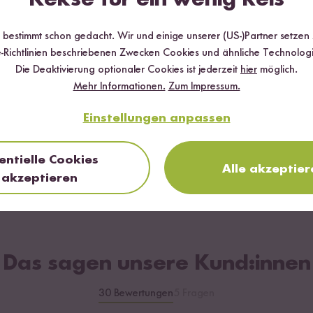
r bestimmt schon gedacht. Wir und einige unserer (US-)Partner setzen
-Richtlinien beschriebenen Zwecken Cookies und ähnliche Technologi
Die Deaktivierung optionaler Cookies ist jederzeit
hier
möglich.
Mehr Informationen.
Zum Impressum.
Einstellungen anpassen
Loading...
Loading...
11
 Paste
Bio Serundeng Kokos
Unbeschi
entielle Cookies
Alle akzeptier
Topping
Edelstah
akzeptieren
00 / kg
Dämpfein
¹
ab CHF 3.10
CHF 96.00
CHF 36.47 / kg
Das sagen unsere Kund:innen
30 Bewertungen
5 Fragen