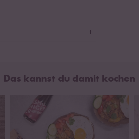
zucker 75 %, Wasser,
Sojabohnen
5 %, Salz,
zen
.
n Spuren von
Erdnüssen
,
Krebstiere
,
h
,
Sellerie
und
Weichtiere
enthalten.
Das kannst du damit kochen