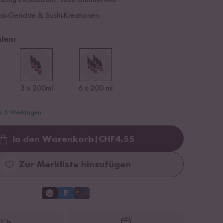
elseitig einsetzbare, süße Umami-Note
ok-Gerichte & Sushi-Kreationen
len:
3 x 200ml
6 x 200 ml
is 5 Werktagen
In den Warenkorb
|
CHF
4.55
Loading...
Zur Merkliste hinzufügen