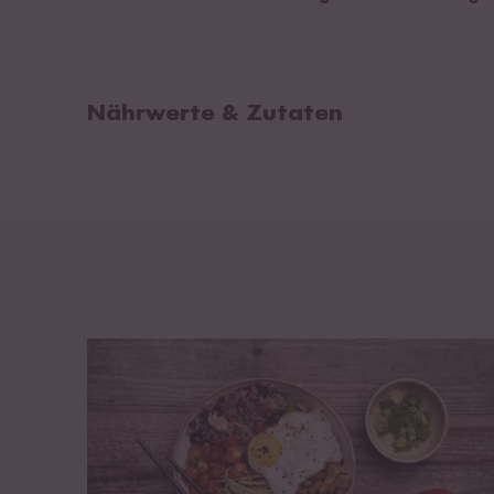
Nährwerte & Zutaten
Durchschnittliche Nährwerte pro 100ml:
Palm
Wei
Brennwert
1237 kJ / 292 kcal
Kan
Fett
1 g
Fisc
davon gesättigte Fettsäuren
0,5 g
Kohlenhydrate
67 g
davon Zucker
55 g
Eiweiß
1,4 g
Salz
3,3 g