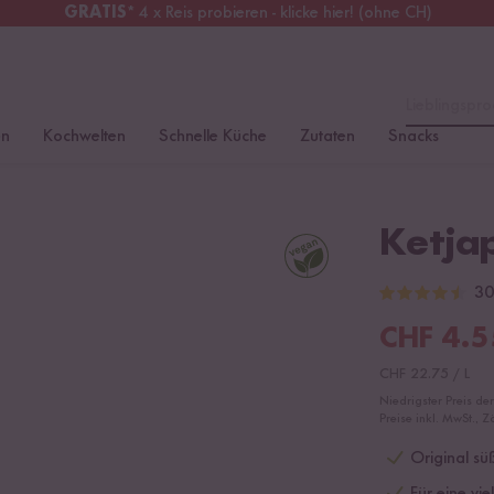
GRATIS
* 4 x Reis probieren - klicke hier! (ohne CH)
chweiz
Alle Zölle & Steuern
inklusive
Lieblingspro
en
Kochwelten
Schnelle Küche
Zutaten
Snacks
Ketja
30
CHF
4.5
CHF
22.75
/
L
Niedrigster Preis de
Preise inkl. MwSt., Z
Original sü