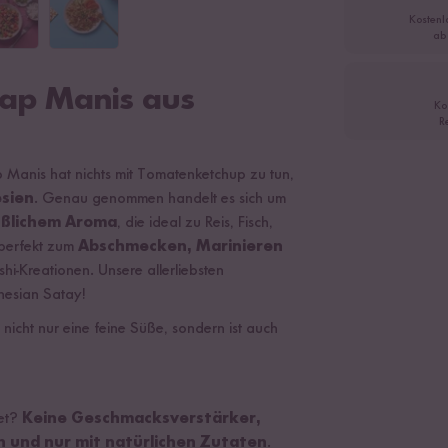
Kostenl
ab
jap Manis aus
Ko
R
 Manis hat nichts mit Tomatenketchup zu tun,
esien
. Genau genommen handelt es sich um
üßlichem Aroma
, die ideal zu Reis, Fisch,
 perfekt zum
Abschmecken, Marinieren
hi-Kreationen. Unsere allerliebsten
nesian Satay!
nicht nur eine feine Süße, sondern ist auch
tet?
Keine Geschmacksverstärker,
 und nur mit natürlichen Zutaten
.