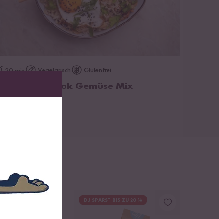
zum Rezept
Vegetarisch
Glutenfrei
20 min
ratreis mit Wok Gemüse Mix
DU SPARST BIS ZU 20 %