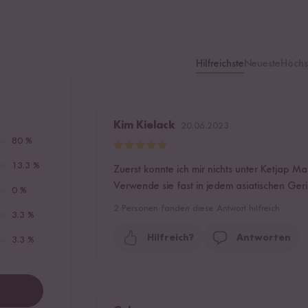
Hilfreichste
Neueste
Höchs
Kim Kielack
20.06.2023
80 %
13.3 %
Zuerst konnte ich mir nichts unter Ketjap Ma
Verwende sie fast in jedem asiatischen Ger
0 %
2
Personen fanden diese Antwort hilfreich
3.3 %
Hilfreich?
Antworten
3.3 %