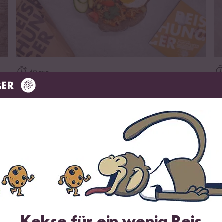
zum Rezept
40 min
B
Nasi Goreng - Indonesischer Bratreis
aus dem Wok
Wird oft zusammen gekauft
1 %
DU SPARST BIS ZU 21 %
Kekse für ein wenig Reis