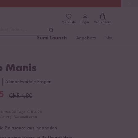
(4.76)
Trusted Shops
Merkliste
Login
Warenkorb
dukt finden ...
Sumi Launch
Angebote
Neu
p Manis
5 beantwortete Fragen
5
CHF
4.80
r letzten 30 Tage:
CHF 4.25
ölle, zzgl. Versandkosten
ße Sojasauce aus Indonesien