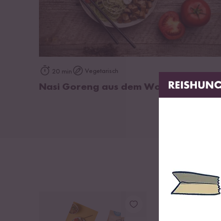
zum Rezept
Vegetarisch
20 min
Nasi Goreng aus dem Wok
DU SPARST BIS ZU 1