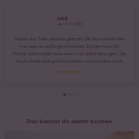
mb2
am 13.11.2023
Haben das Tikka Masala getestet. Die Box enthält alles
was man an außergewöhnlichen Zutaten braucht.
Frische Lebensmittel muss man noch selbst besorgen. Die
Kochschritte sind gut beschrieben und vorallem auch
logisch angeordnet. Z.B. die beigelegten Mandeln sollen
angeröstet werden. Das steht im Rezept so, dass man
die heisse Pfanne dann weiter nutzen kann für die
Sauce. Somit minimiert sich das Kochgeschirr. Fand ich
gut. Wer lesen kann, kriegt auch das Gericht hin. Es ist
kein Hexenwerk. Einfache Schritte und auch schnell
erledigt. Es gibt auch grob Angaben über den Zeitplan.
Wir haben das Hänchen viel länger mariniert, aber das
Das kannst du damit kochen
schadet nicht, es wird nur lecker :) Und damit sind wir
beim Geschmack. Wir fanden es lecker, ob es