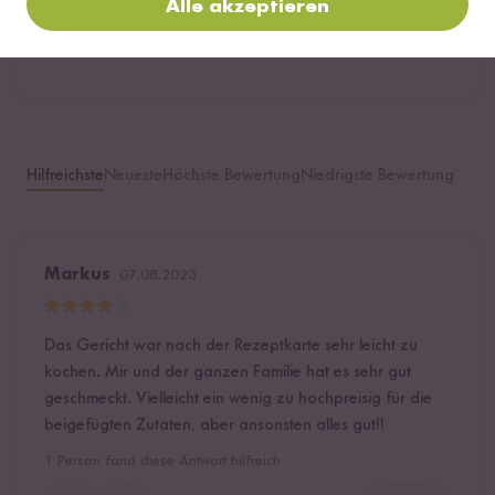
Alle akzeptieren
Bewerte dieses Produkt
Hilfreichste
Neueste
Höchste Bewertung
Niedrigste Bewertung
Markus
07.08.2023
Das Gericht war nach der Rezeptkarte sehr leicht zu
kochen. Mir und der ganzen Familie hat es sehr gut
geschmeckt. Vielleicht ein wenig zu hochpreisig für die
beigefügten Zutaten, aber ansonsten alles gut!!
1
Person fand diese Antwort hilfreich