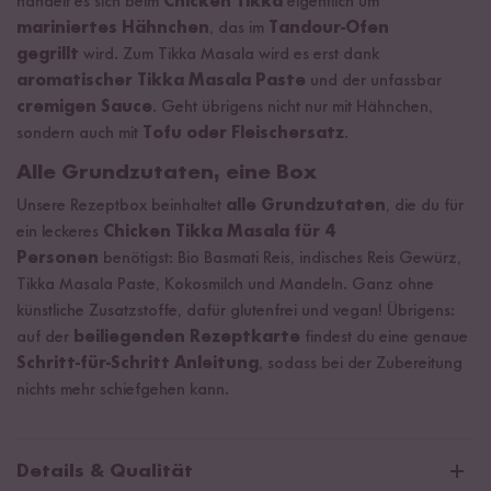
handelt es sich beim
Chicken Tikka
eigentlich um
mariniertes Hähnchen
, das im
Tandour-Ofen
gegrillt
wird. Zum Tikka Masala wird es erst dank
aromatischer Tikka Masala Paste
und der unfassbar
cremigen Sauce
. Geht übrigens nicht nur mit Hähnchen,
sondern auch mit
Tofu oder Fleischersatz
.
Alle Grundzutaten, eine Box
Unsere Rezeptbox beinhaltet
alle Grundzutaten
, die du für
ein leckeres
Chicken Tikka Masala für 4
Personen
benötigst: Bio Basmati Reis, indisches Reis Gewürz,
Tikka Masala Paste, Kokosmilch und Mandeln. Ganz ohne
künstliche Zusatzstoffe, dafür glutenfrei und vegan! Übrigens:
auf der
beiliegenden Rezeptkarte
findest du eine genaue
Schritt-für-Schritt Anleitung
, sodass bei der Zubereitung
nichts mehr schiefgehen kann.
Details & Qualität