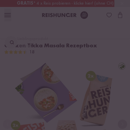
GRATIS
* 4 x Reis probieren - klicke hier! (ohne CH)
Schweiz
Alle Zölle & Steuern
inklusive
Lieblingsprodukt
Chicken Tikka Masala Rezeptbox
finden ...
18