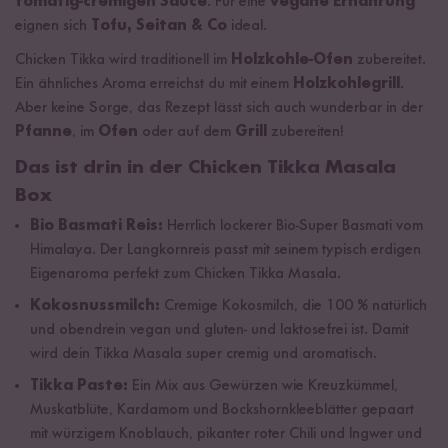
tomatig-cremigen Sauce
. Für eine
vegane Ernährung
eignen sich
Tofu, Seitan & Co
ideal.
Chicken Tikka wird traditionell im
Holzkohle-Ofen
zubereitet.
Ein ähnliches Aroma erreichst du mit einem
Holzkohlegrill
.
Aber keine Sorge, das Rezept lässt sich auch wunderbar in der
Pfanne
, im
Ofen
oder auf dem
Grill
zubereiten!
Das ist drin in der Chicken Tikka Masala
Box
Bio Basmati Reis:
Herrlich lockerer Bio-Super Basmati vom
Himalaya. Der Langkornreis passt mit seinem typisch erdigen
Eigenaroma perfekt zum Chicken Tikka Masala.
Kokosnussmilch:
Cremige Kokosmilch, die 100 % natürlich
und obendrein vegan und gluten- und laktosefrei ist. Damit
wird dein Tikka Masala super cremig und aromatisch.
Tikka Paste:
Ein Mix aus Gewürzen wie Kreuzkümmel,
Muskatblüte, Kardamom und Bockshornkleeblätter gepaart
mit würzigem Knoblauch, pikanter roter Chili und Ingwer und