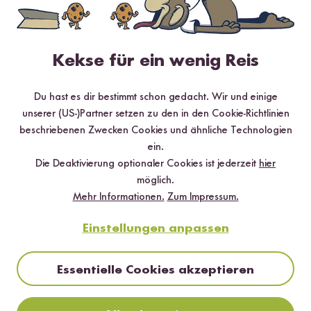
18 Bewertungen
5 Fragen
Kekse für ein wenig Reis
Du hast es dir bestimmt schon gedacht. Wir und einige
unserer (US-)Partner setzen zu den in den Cookie-Richtlinien
4.61 / 5
beschriebenen Zwecken Cookies und ähnliche Technologien
Infos zur Echtheit der Bewertungen
ein.
Die Deaktivierung optionaler Cookies ist jederzeit
hier
5 Sterne
66.7 %
möglich.
Mehr Informationen.
Zum Impressum.
4 Sterne
27.8 %
Einstellungen anpassen
3 Sterne
5.6 %
2 Sterne
0 %
Essentielle Cookies akzeptieren
1 Stern
0 %