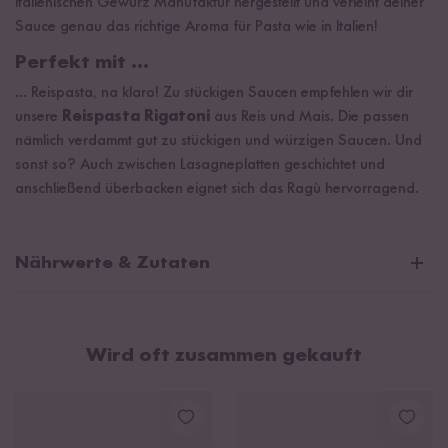
italienischen Gewürz Manufaktur hergestellt und verleiht deiner
Sauce genau das richtige Aroma für Pasta wie in Italien!
Perfekt mit …
… Reispasta, na klaro! Zu stückigen Saucen empfehlen wir dir
unsere
Reispasta Rigatoni
aus Reis und Mais. Die passen
nämlich verdammt gut zu stückigen und würzigen Saucen. Und
sonst so? Auch zwischen Lasagneplatten geschichtet und
anschließend überbacken eignet sich das Ragù hervorragend.
Nährwerte & Zutaten
Durchschnittliche Nährwerte pro 100g:
Brennwert
313 kJ / 74 kcal
Wird oft zusammen gekauft
Fett
0,6 g
davon gesättigte Fettsäuren
0,2 g
Kohlenhydrate
13 g