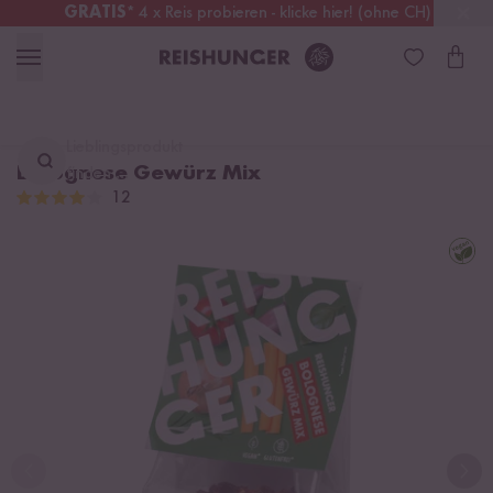
GRATIS
* 4 x Reis probieren - klicke hier! (ohne CH)
Schweiz
Alle Zölle & Steuern
inklusive
Lieblingsprodukt
Bolognese Gewürz Mix
finden ...
12