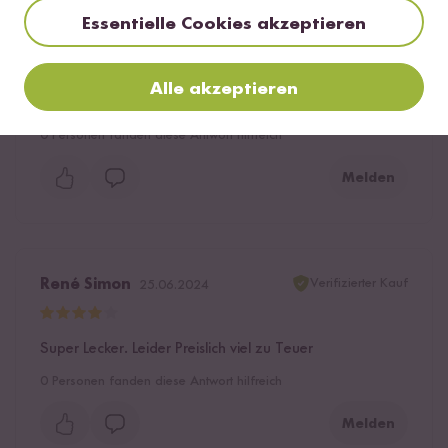
Essentielle Cookies akzeptieren
Daniela
26.03.2025
Alle akzeptieren
absolut zu empfehlen 🥰💫🙌
0
Personen fanden diese Antwort hilfreich
Melden
Verifizierter Kauf
René Simon
25.06.2024
Super Lecker. Leider Preislich viel zu Teuer
0
Personen fanden diese Antwort hilfreich
Melden