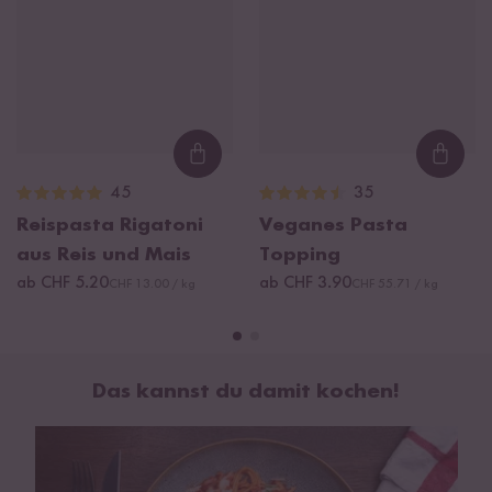
davon Zucker
2,7 g
Eiweiß
2,1 g
Salz
10,4 g
Tomaten 36%, Zwiebeln, Karotten 12%, Meersalz, Knoblauch
10%, Paprika edelsüß, Oregano, Basilikum, Rosmarin, Thymian.
Loading...
Loadi
45
35
Reispasta Rigatoni
Veganes Pasta
aus Reis und Mais
Topping
ab CHF 5.20
ab CHF 3.90
CHF 13.00 / kg
CHF 55.71 / kg
Das kannst du damit kochen!