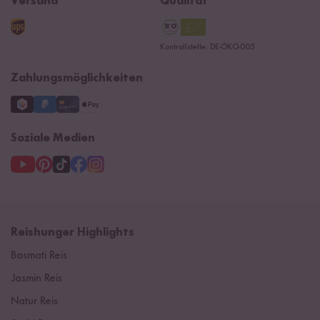
Versand
Qualität
Kontaktformular
AGB
Reishunger Gutscheine
Datenschutzerklärung
Ersatzteile
Kontrollstelle: DE-ÖKO-005
Impressum
Zahlungsmöglichkeiten
Soziale Medien
Reishunger Highlights
Basmati Reis
Jasmin Reis
Natur Reis