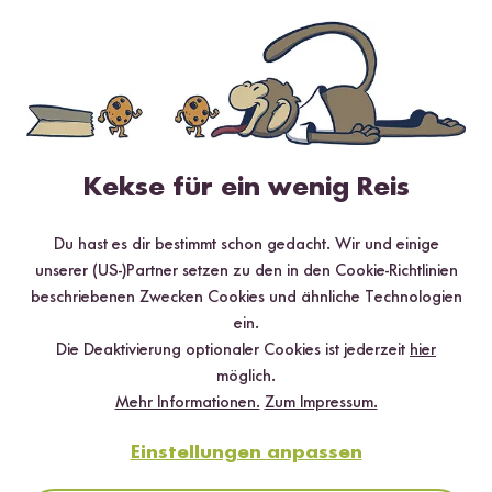
Hilfreichste
Neueste
Höchste Bewertung
Niedrigste Bewertung
Julia
27.09.2023
Kekse für ein wenig Reis
Uns waren geschmacklich die Kräuter zu intensiv. Der
Du hast es dir bestimmt schon gedacht. Wir und einige
Geschmack von Tomaten war zu doll abgedeckt.
unserer (US-)Partner setzen zu den in den Cookie-Richtlinien
1
Person fand diese Antwort hilfreich
beschriebenen Zwecken Cookies und ähnliche Technologien
ein.
Melden
Die Deaktivierung optionaler Cookies ist jederzeit
hier
möglich.
Mehr Informationen.
Zum Impressum.
Antworten anzeigen
Einstellungen anpassen