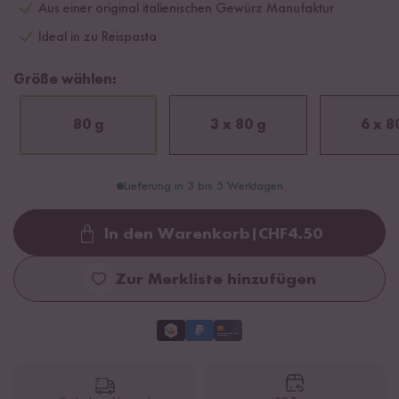
Aus einer original italienischen Gewürz Manufaktur
Ideal in zu Reispasta
Größe wählen:
80 g
3 x 80 g
6 x 8
Lieferung in 3 bis 5 Werktagen
In den Warenkorb
|
CHF
4.50
Loading...
Zur Merkliste hinzufügen