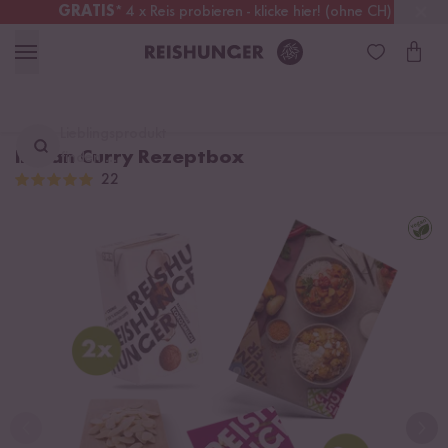
GRATIS
* 4 x Reis probieren - klicke hier! (ohne CH)
Schweiz
Alle Zölle & Steuern
inklusive
Lieblingsprodukt
Indian Curry Rezeptbox
finden ...
22