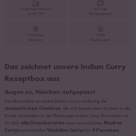
Kostenloser Versand
30 Tage
ab 89 CHF
Rückgaberecht
Kostenlose
100%
Retouren
Käuferschutz
Das zeichnet unsere Indian Curry
Rezeptbox aus
Augen zu, Näschen aufgepasst
Das Besondere an einem Indian Curry: eindeutig die
aromatischen Gewürze
, die sich bereits beim Kochen in der
Küche ausbreiten. In der Reishunger Indian Curry Box haben wir
für dich
alle Grundzutaten
eines aromatischen
Madras
Currys
und scharfen
Vindaloo Currys
für
4 Personen