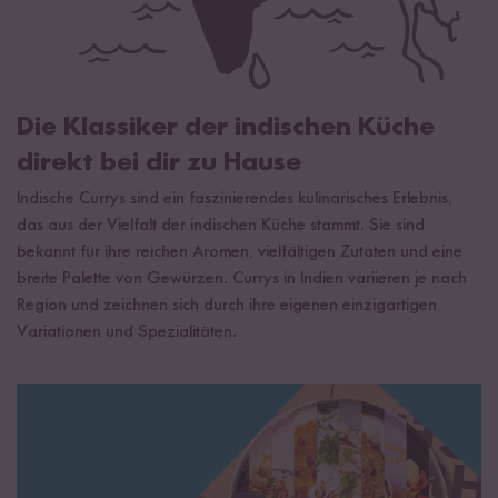
Lagerungsempfehlung
Kühl und trocken lagern.
kontrolliert biologischem Anbau.
Hinweis: Vor Gebrauch kräftig schütteln. Bei Raumtemperatur
lagern, nach dem Öffnen im Kühlschrank aufbewahren und
innerhalb von 3 Tagen verbrauchen.
Die Klassiker der indischen Küche
Bio Basmati Reis
ist von Natur aus glutenfrei.
direkt bei dir zu Hause
Indische Currys sind ein faszinierendes kulinarisches Erlebnis,
das aus der Vielfalt der indischen Küche stammt. Sie sind
bekannt für ihre reichen Aromen, vielfältigen Zutaten und eine
breite Palette von Gewürzen. Currys in Indien variieren je nach
Region und zeichnen sich durch ihre eigenen einzigartigen
Variationen und Spezialitäten.