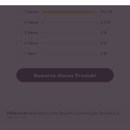
5 Sterne
95.5 %
4 Sterne
4.5 %
3 Sterne
0 %
2 Sterne
0 %
1 Stern
0 %
Bewerte dieses Produkt
Hilfreichste
Neueste
Höchste Bewertung
Niedrigste Bewertung