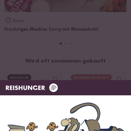
30 min
Fruchtiges Madras Curry mit Blumenkohl
Wird oft zusammen gekauft
BESTSELLER
DU SPARST BIS ZU 10 %