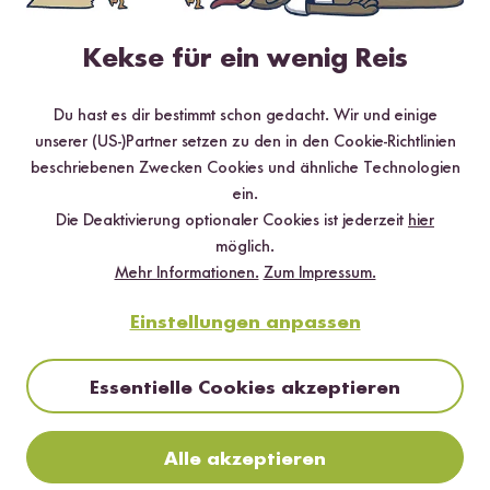
Loading...
Loadi
95
62
Kekse für ein wenig Reis
Butter Chicken
Indian Curry Pasten
Rezeptbox
Set
Du hast es dir bestimmt schon gedacht. Wir und einige
ab CHF 20.50
ab CHF 7.10
CHF 28.40 / kg
unserer (US-)Partner setzen zu den in den Cookie-Richtlinien
beschriebenen Zwecken Cookies und ähnliche Technologien
ein.
Die Deaktivierung optionaler Cookies ist jederzeit
hier
Das sagen unsere Kund:innen
möglich.
Mehr Informationen.
Zum Impressum.
22 Bewertungen
5 Fragen
Einstellungen anpassen
Essentielle Cookies akzeptieren
4.95 / 5
Alle akzeptieren
Infos zur Echtheit der Bewertungen