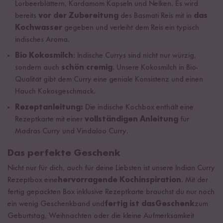
Lorbeerblättern, Kardamom Kapseln und Nelken. Es wird
bereits
vor der Zubereitung
des Basmati Reis mit in
das
Kochwasser
gegeben und verleiht dem Reis ein typisch
indisches Aroma.
Bio
Kokosmilch
: Indische Currys sind nicht nur würzig,
sondern auch
schön cremig
. Unsere Kokosmilch in Bio-
Qualität gibt dem Curry eine geniale Konsistenz und einen
Hauch Kokosgeschmack.
Rezeptanleitung:
Die indische Kochbox enthält eine
Rezeptkarte mit einer
vollständigen Anleitung
für
Madras Curry und Vindaloo Curry.
Das perfekte Geschenk
Nicht nur für dich, auch für deine Liebsten ist unsere Indian Curry
Rezeptbox eine
hervorragende Kochinspiration
. Mit der
fertig gepackten Box inklusive Rezeptkarte brauchst du nur noch
ein wenig Geschenkband und
fertig ist dasGeschenk
zum
Geburtstag, Weihnachten oder die kleine Aufmerksamkeit