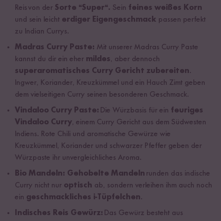
Reis von der
Sorte “Super“.
Sein
feines weißes Korn
und sein leicht
erdiger Eigengeschmack
passen perfekt
zu Indian Currys.
Madras Curry Paste:
Mit unserer Madras Curry Paste
kannst du dir ein eher
mildes
, aber dennoch
superaromatisches Curry Gericht zubereiten
.
Ingwer, Koriander, Kreuzkümmel und ein Hauch Zimt geben
dem vielseitigen Curry seinen besonderen Geschmack.
Vindaloo Curry Paste:
Die Würzbasis für ein
feuriges
Vindaloo Curry
, einem Curry Gericht aus dem Südwesten
Indiens. Rote Chili und aromatische Gewürze wie
Kreuzkümmel, Koriander und schwarzer Pfeffer geben der
Würzpaste ihr unvergleichliches Aroma.
Bio Mandeln:
Gehobelte Mandeln
runden das indische
Curry nicht nur
optisch
ab, sondern verleihen ihm auch noch
ein
geschmackliches i-Tüpfelchen
.
Indisches Reis Gewürz:
Das Gewürz besteht aus