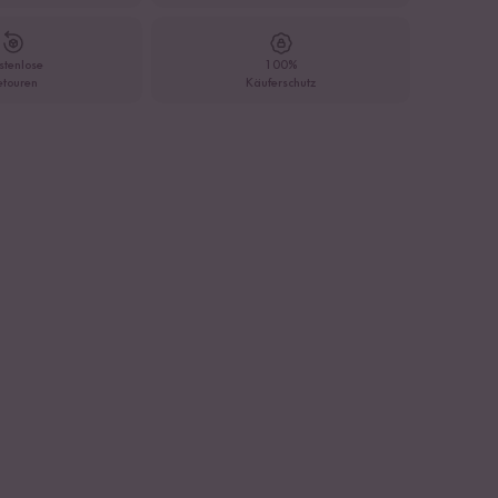
stenlose
100%
etouren
Käuferschutz