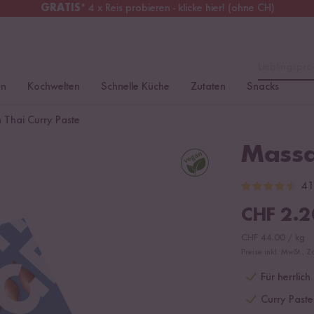
GRATIS
* 4 x Reis probieren - klicke hier! (ohne CH)
chweiz
Alle Zölle & Steuern
inklusive
Lieblingspro
en
Kochwelten
Schnelle Küche
Zutaten
Snacks
Thai Curry Paste
Massa
41
CHF
2.2
CHF
44.00
/
kg
Preise inkl. MwSt., Z
Für herrlic
Curry Paste