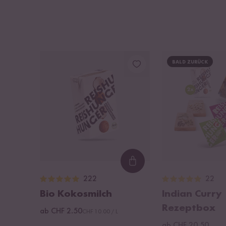
BALD ZURÜCK
Loading...
222
22
Bio Kokosmilch
Indian Curry
Rezeptbox
ab CHF 2.50
CHF 10.00 / L
ab CHF 20.50