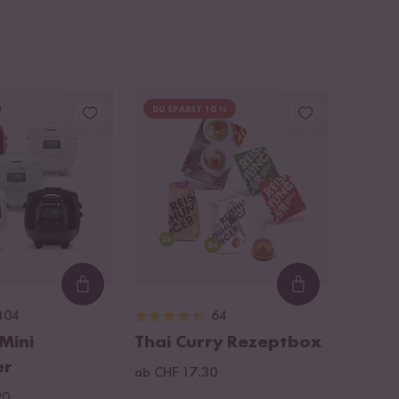
DU SPARST 10 %
Loading...
Loading...
404
64
 Mini
Thai Curry Rezeptbox
er
ab CHF 17.30
90