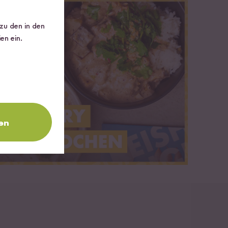
 zu den in den
en ein.
en