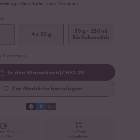
ereitung mittelscharfer Curry Varianten
n:
50 g + 250 ml
4 x 50 g
Bio Kokosmilch
is 5 Werktagen
In den Warenkorb
|
CHF
2.20
Loading...
Zur Merkliste hinzufügen
oser Versand
30 Tage
 89 CHF
Rückgaberecht