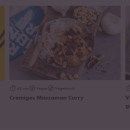
zum Rezept
Vegan
Vegetarisch
45 min
Cremiges Massaman Curry
V
g