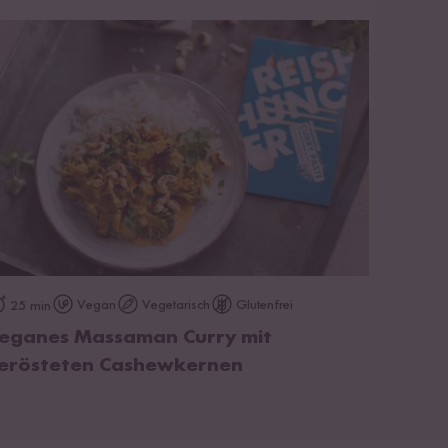
zum Rezept
Vegan
Vegetarisch
Glutenfrei
25 min
eganes Massaman Curry mit
erösteten Cashewkernen