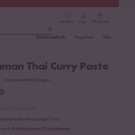
(4.76)
Trusted Shops
Merkliste
Login
Warenkorb
dukt finden ...
Sumi Launch
Angebote
Neu
man Thai Curry Paste
6 beantwortete Fragen
0
ölle, zzgl. Versandkosten
h aromatisches Massaman Curry
 nach thailändischem Originalrezept